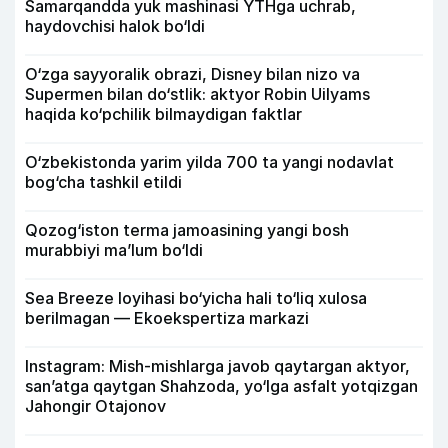
Samarqandda yuk mashinasi YTHga uchrab,
haydovchisi halok bo‘ldi
O‘zga sayyoralik obrazi, Disney bilan nizo va
Supermen bilan do‘stlik: aktyor Robin Uilyams
haqida ko‘pchilik bilmaydigan faktlar
O‘zbekistonda yarim yilda 700 ta yangi nodavlat
bog‘cha tashkil etildi
Qozog‘iston terma jamoasining yangi bosh
murabbiyi ma’lum bo‘ldi
Sea Breeze loyihasi bo‘yicha hali to‘liq xulosa
berilmagan — Ekoekspertiza markazi
Instagram: Mish-mishlarga javob qaytargan aktyor,
san’atga qaytgan Shahzoda, yo‘lga asfalt yotqizgan
Jahongir Otajonov