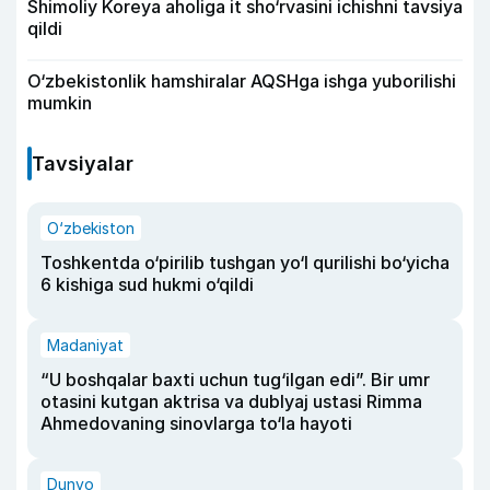
Shimoliy Koreya aholiga it sho‘rvasini ichishni tavsiya
qildi
O‘zbekistonlik hamshiralar AQSHga ishga yuborilishi
mumkin
Tavsiyalar
O‘zbekiston
Toshkentda o‘pirilib tushgan yo‘l qurilishi bo‘yicha
6 kishiga sud hukmi o‘qildi
Madaniyat
“U boshqalar baxti uchun tug‘ilgan edi”. Bir umr
otasini kutgan aktrisa va dublyaj ustasi Rimma
Ahmedovaning sinovlarga to‘la hayoti
Dunyo