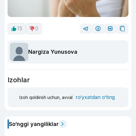
15
0
Nargiza Yunusova
Izohlar
ro‘yxatdan o‘ting
Izoh qoldirish uchun, avval
So‘nggi yangiliklar