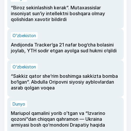
“Biroz sekinlashish kerak”. Mutaxassislar
insoniyat sun’iy intellektni boshqara olmay
qolishidan xavotir bildirdi
O‘zbekiston
Andijonda Tracker’ga 21 nafar bog‘cha bolasini
joylab, YTH sodir etgan ayolga sud hukmi o‘qildi
O‘zbekiston
“Sakkiz qator she’rim boshimga sakkizta bomba
bo‘lgan”. Abdulla Oripovni siyosiy ayblovlardan
asrab qolgan voqea
Dunyo
Mariupol qamalini yorib oʻtgan va “Izvarino
qozoni”dan chiqqan qahramon — Ukraina
armiyasi bosh qoʻmondoni Drapatiy haqida