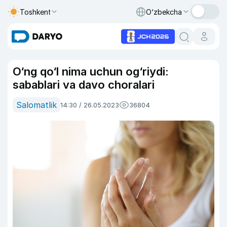
Toshkent
O‘zbekcha
O‘ng qo‘l nima uchun og‘riydi:
sabablari va davo choralari
Salomatlik
14:30 / 26.05.2023
36804