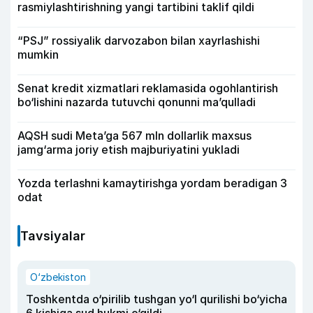
rasmiylashtirishning yangi tartibini taklif qildi
“PSJ” rossiyalik darvozabon bilan xayrlashishi
mumkin
Senat kredit xizmatlari reklamasida ogohlantirish
bo‘lishini nazarda tutuvchi qonunni ma’qulladi
AQSH sudi Meta’ga 567 mln dollarlik maxsus
jamg‘arma joriy etish majburiyatini yukladi
Yozda terlashni kamaytirishga yordam beradigan 3
odat
Tavsiyalar
O‘zbekiston
Toshkentda o‘pirilib tushgan yo‘l qurilishi bo‘yicha