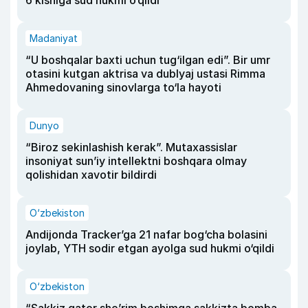
6 kishiga sud hukmi o‘qildi
Madaniyat
“U boshqalar baxti uchun tug‘ilgan edi”. Bir umr
otasini kutgan aktrisa va dublyaj ustasi Rimma
Ahmedovaning sinovlarga to‘la hayoti
Dunyo
“Biroz sekinlashish kerak”. Mutaxassislar
insoniyat sun’iy intellektni boshqara olmay
qolishidan xavotir bildirdi
O‘zbekiston
Andijonda Tracker’ga 21 nafar bog‘cha bolasini
joylab, YTH sodir etgan ayolga sud hukmi o‘qildi
O‘zbekiston