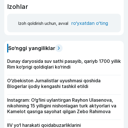
Izohlar
ro‘yxatdan o‘ting
Izoh qoldirish uchun, avval
So‘nggi yangiliklar
Dunay daryosida suv sathi pasayib, qariyb 1700 yillik
Rim ko‘prigi qoldiqlari ko‘rindi
O‘zbekiston Jurnalistlar uyushmasi qoshida
Blogerlar ijodiy kengashi tashkil etildi
Instagram: O‘g‘lini uylantirgan Rayhon Ulasenova,
nikohining 15 yilligini nishonlagan turk aktyorlari va
Kamelot qasriga sayohat qilgan Zebo Rahimova
IIV yo‘l harakati qoidabuzarliklarini