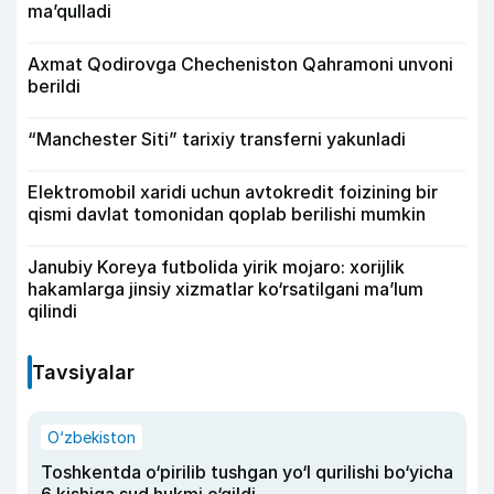
ma’qulladi
Axmat Qodirovga Checheniston Qahramoni unvoni
berildi
“Manchester Siti” tarixiy transferni yakunladi
Elektromobil xaridi uchun avtokredit foizining bir
qismi davlat tomonidan qoplab berilishi mumkin
Janubiy Koreya futbolida yirik mojaro: xorijlik
hakamlarga jinsiy xizmatlar ko‘rsatilgani ma’lum
qilindi
Tavsiyalar
O‘zbekiston
Toshkentda o‘pirilib tushgan yo‘l qurilishi bo‘yicha