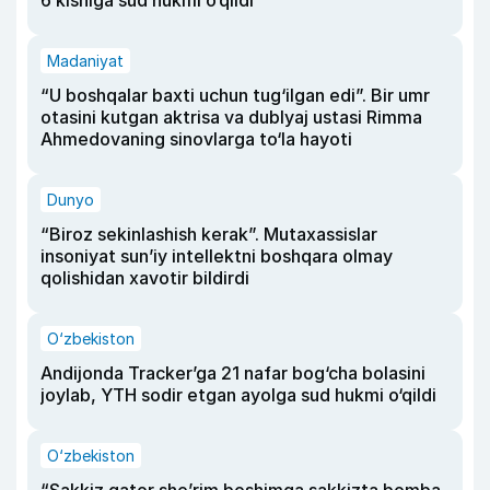
6 kishiga sud hukmi o‘qildi
Madaniyat
“U boshqalar baxti uchun tug‘ilgan edi”. Bir umr
otasini kutgan aktrisa va dublyaj ustasi Rimma
Ahmedovaning sinovlarga to‘la hayoti
Dunyo
“Biroz sekinlashish kerak”. Mutaxassislar
insoniyat sun’iy intellektni boshqara olmay
qolishidan xavotir bildirdi
O‘zbekiston
Andijonda Tracker’ga 21 nafar bog‘cha bolasini
joylab, YTH sodir etgan ayolga sud hukmi o‘qildi
O‘zbekiston