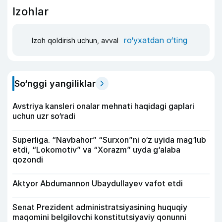
Izohlar
ro‘yxatdan o‘ting
Izoh qoldirish uchun, avval
So‘nggi yangiliklar
Avstriya kansleri onalar mehnati haqidagi gaplari
uchun uzr so‘radi
Superliga. “Navbahor” “Surxon”ni o‘z uyida mag‘lub
etdi, “Lokomotiv” va “Xorazm” uyda g‘alaba
qozondi
Aktyor Abdu­mannon Ubaydullayev vafot etdi
Senat Prezident administratsiyasining huquqiy
maqomini belgilovchi konstitutsiyaviy qonunni