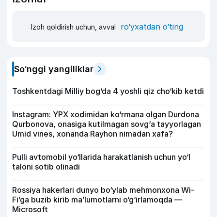
ro‘yxatdan o‘ting
Izoh qoldirish uchun, avval
So‘nggi yangiliklar
Toshkentdagi Milliy bog‘da 4 yoshli qiz cho‘kib ketdi
Instagram: YPX xodimidan ko‘rmana olgan Durdona
Qurbonova, onasiga kutilmagan sovg‘a tayyorlagan
Umid vines, xonanda Rayhon nimadan xafa?
Pulli avtomobil yo‘llarida harakatlanish uchun yo‘l
taloni sotib olinadi
Rossiya hakerlari dunyo bo‘ylab mehmonxona Wi-
Fi’ga buzib kirib ma’lumotlarni o‘g‘irlamoqda —
Microsoft