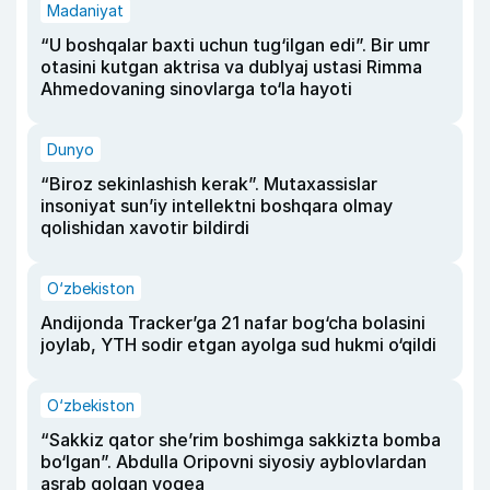
Madaniyat
“U boshqalar baxti uchun tug‘ilgan edi”. Bir umr
otasini kutgan aktrisa va dublyaj ustasi Rimma
Ahmedovaning sinovlarga to‘la hayoti
Dunyo
“Biroz sekinlashish kerak”. Mutaxassislar
insoniyat sun’iy intellektni boshqara olmay
qolishidan xavotir bildirdi
O‘zbekiston
Andijonda Tracker’ga 21 nafar bog‘cha bolasini
joylab, YTH sodir etgan ayolga sud hukmi o‘qildi
O‘zbekiston
“Sakkiz qator she’rim boshimga sakkizta bomba
bo‘lgan”. Abdulla Oripovni siyosiy ayblovlardan
asrab qolgan voqea