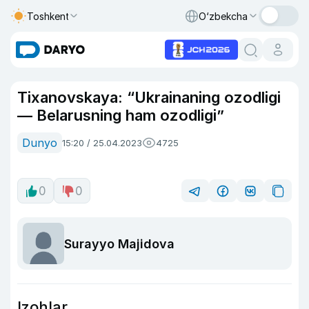
Toshkent
O‘zbekcha
Tixanovskaya: “Ukrainaning ozodligi
— Belarusning ham ozodligi”
Dunyo
15:20 / 25.04.2023
4725
0
0
Surayyo Majidova
Izohlar