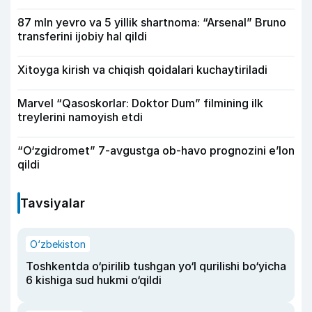
87 mln yevro va 5 yillik shartnoma: “Arsenal” Bruno
transferini ijobiy hal qildi
Xitoyga kirish va chiqish qoidalari kuchaytiriladi
Marvel “Qasoskorlar: Doktor Dum” filmining ilk
treylerini namoyish etdi
“O‘zgidromet” 7-avgustga ob-havo prognozini e’lon
qildi
Tavsiyalar
O‘zbekiston
Toshkentda o‘pirilib tushgan yo‘l qurilishi bo‘yicha
6 kishiga sud hukmi o‘qildi