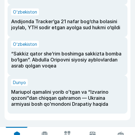
O‘zbekiston
Andijonda Tracker’ga 21 nafar bog‘cha bolasini
joylab, YTH sodir etgan ayolga sud hukmi o‘qildi
O‘zbekiston
“Sakkiz qator she’rim boshimga sakkizta bomba
bo‘lgan”. Abdulla Oripovni siyosiy ayblovlardan
asrab qolgan voqea
Dunyo
Mariupol qamalini yorib oʻtgan va “Izvarino
qozoni”dan chiqqan qahramon — Ukraina
armiyasi bosh qoʻmondoni Drapatiy haqida