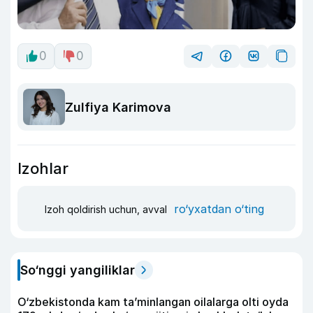
0
0
Zulfiya Karimova
Izohlar
ro‘yxatdan o‘ting
Izoh qoldirish uchun, avval
So‘nggi yangiliklar
O‘zbekistonda kam ta’minlangan oilalarga olti oyda