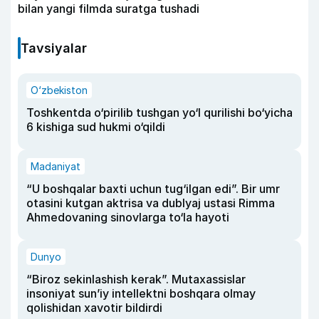
bilan yangi filmda suratga tushadi
Tavsiyalar
O‘zbekiston
Toshkentda o‘pirilib tushgan yo‘l qurilishi bo‘yicha
6 kishiga sud hukmi o‘qildi
Madaniyat
“U boshqalar baxti uchun tug‘ilgan edi”. Bir umr
otasini kutgan aktrisa va dublyaj ustasi Rimma
Ahmedovaning sinovlarga to‘la hayoti
Dunyo
“Biroz sekinlashish kerak”. Mutaxassislar
insoniyat sun’iy intellektni boshqara olmay
qolishidan xavotir bildirdi