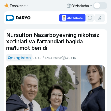
Toshkent
O‘zbekcha
Nursulton Nazarboyevning nikohsiz
xotinlari va farzandlari haqida
ma’lumot berildi
Qozog‘iston
04:40 / 17.04.2023
42416