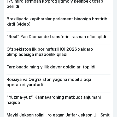
179 mlrd so‘mdan ko‘proq ijtimoiy keshbek to‘lab
berildi
Braziliyada kapibaralar parlament binosiga bostirib
kirdi (video)
“Real” Yan Diomande transferini rasman e’lon qildi
O'zbekiston ilk bor nufuzli IOI 2026 xalqaro
olimpiadasiga mezbonlik qiladi
Farg‘onada ming yillik devor qoldiqlari topildi
Rossiya va Qirg‘iziston yagona mobil aloqa
operatori yaratadi
“Yuzma-yuz”. Kannavaroning matbuot anjumani
haqida
Maykl Jekson rolini ijro etgan Ja’far Jekson Uill Smit