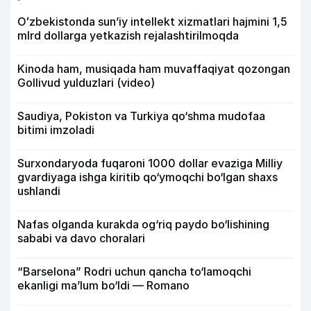
Oʻzbekistonda sunʼiy intellekt xizmatlari hajmini 1,5
mlrd dollarga yetkazish rejalashtirilmoqda
Kinoda ham, musiqada ham muvaffaqiyat qozongan
Gollivud yulduzlari (video)
Saudiya, Pokiston va Turkiya qo‘shma mudofaa
bitimi imzoladi
Surxondaryoda fuqaroni 1000 dollar evaziga Milliy
gvardiyaga ishga kiritib qo‘ymoqchi bo‘lgan shaxs
ushlandi
Nafas olganda kurakda og‘riq paydo bo‘lishining
sababi va davo choralari
“Barselona” Rodri uchun qancha to‘lamoqchi
ekanligi ma’lum bo‘ldi — Romano