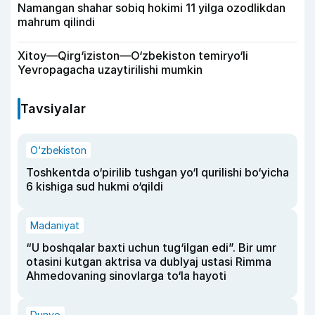
Namangan shahar sobiq hokimi 11 yilga ozodlikdan
mahrum qilindi
Xitoy—Qirg‘iziston—O‘zbekiston temiryo‘li
Yevropagacha uzaytirilishi mumkin
Tavsiyalar
O‘zbekiston
Toshkentda o‘pirilib tushgan yo‘l qurilishi bo‘yicha
6 kishiga sud hukmi o‘qildi
Madaniyat
“U boshqalar baxti uchun tug‘ilgan edi”. Bir umr
otasini kutgan aktrisa va dublyaj ustasi Rimma
Ahmedovaning sinovlarga to‘la hayoti
Dunyo