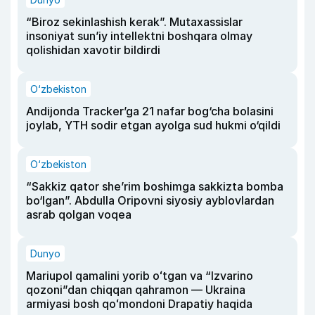
“Biroz sekinlashish kerak”. Mutaxassislar
insoniyat sun’iy intellektni boshqara olmay
qolishidan xavotir bildirdi
O‘zbekiston
Andijonda Tracker’ga 21 nafar bog‘cha bolasini
joylab, YTH sodir etgan ayolga sud hukmi o‘qildi
O‘zbekiston
“Sakkiz qator she’rim boshimga sakkizta bomba
bo‘lgan”. Abdulla Oripovni siyosiy ayblovlardan
asrab qolgan voqea
Dunyo
Mariupol qamalini yorib oʻtgan va “Izvarino
qozoni”dan chiqqan qahramon — Ukraina
armiyasi bosh qoʻmondoni Drapatiy haqida