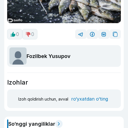
0
0
Fozilbek Yusupov
Izohlar
ro‘yxatdan o‘ting
Izoh qoldirish uchun, avval
So‘nggi yangiliklar