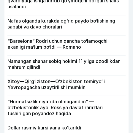
gvardiyaga ishga kiritib qo‘ymoqchi bo‘lgan shaxs
ushlandi
Nafas olganda kurakda og‘riq paydo bo‘lishining
sababi va davo choralari
“Barselona” Rodri uchun qancha to‘lamoqchi
ekanligi ma’lum bo‘ldi — Romano
Namangan shahar sobiq hokimi 11 yilga ozodlikdan
mahrum qilindi
Xitoy—Qirg‘iziston—O‘zbekiston temiryo‘li
Yevropagacha uzaytirilishi mumkin
“Hurmatsizlik niyatida olmagandim” —
o‘zbekistonlik ayol Rossiya davlat ramzlari
tushirilgan poyandoz haqida
Dollar rasmiy kursi yana ko‘tarildi