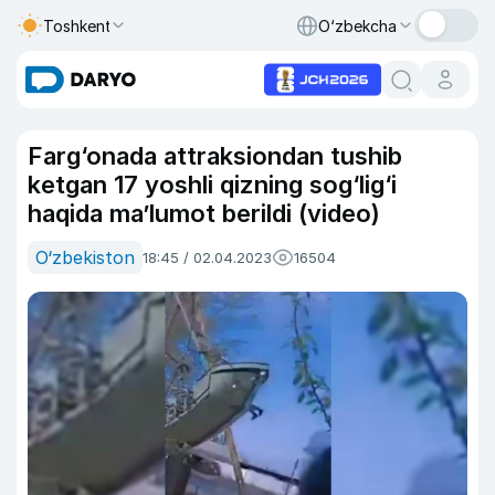
Toshkent
O‘zbekcha
Farg‘onada attraksiondan tushib
ketgan 17 yoshli qizning sog‘lig‘i
haqida maʼlumot berildi (video)
O‘zbekiston
18:45 / 02.04.2023
16504