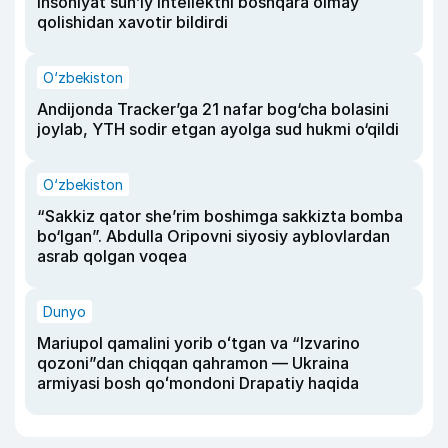
insoniyat sun’iy intellektni boshqara olmay
qolishidan xavotir bildirdi
O‘zbekiston
Andijonda Tracker’ga 21 nafar bog‘cha bolasini
joylab, YTH sodir etgan ayolga sud hukmi o‘qildi
O‘zbekiston
“Sakkiz qator she’rim boshimga sakkizta bomba
bo‘lgan”. Abdulla Oripovni siyosiy ayblovlardan
asrab qolgan voqea
Dunyo
Mariupol qamalini yorib oʻtgan va “Izvarino
qozoni”dan chiqqan qahramon — Ukraina
armiyasi bosh qoʻmondoni Drapatiy haqida