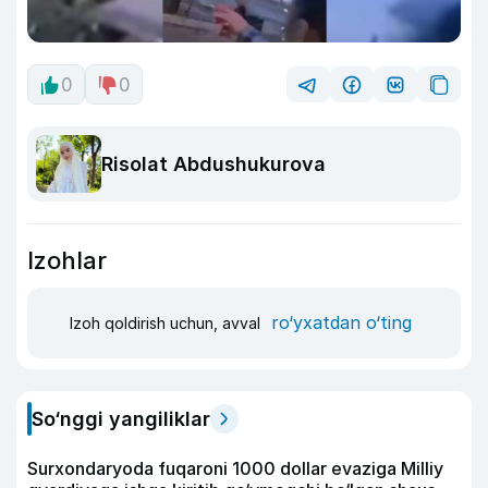
0
0
Risolat Abdushukurova
Izohlar
ro‘yxatdan o‘ting
Izoh qoldirish uchun, avval
So‘nggi yangiliklar
Surxondaryoda fuqaroni 1000 dollar evaziga Milliy