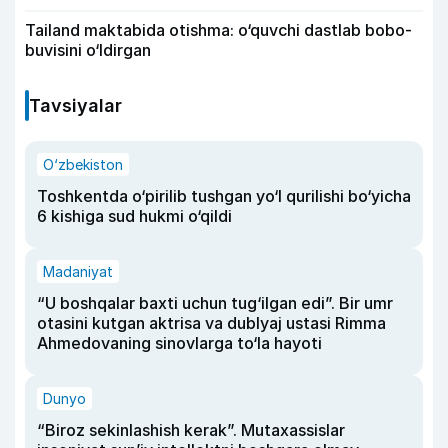
Tailand maktabida otishma: o‘quvchi dastlab bobo-
buvisini o‘ldirgan
Tavsiyalar
O‘zbekiston
Toshkentda o‘pirilib tushgan yo‘l qurilishi bo‘yicha
6 kishiga sud hukmi o‘qildi
Madaniyat
“U boshqalar baxti uchun tug‘ilgan edi”. Bir umr
otasini kutgan aktrisa va dublyaj ustasi Rimma
Ahmedovaning sinovlarga to‘la hayoti
Dunyo
“Biroz sekinlashish kerak”. Mutaxassislar