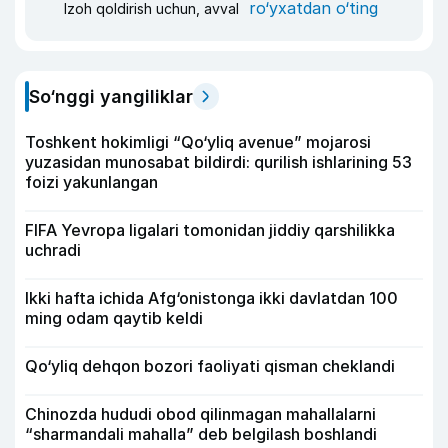
ro‘yxatdan o‘ting
Izoh qoldirish uchun, avval
So‘nggi yangiliklar
Toshkent hokimligi “Qo‘yliq avenue” mojarosi
yuzasidan munosabat bildirdi: qurilish ishlarining 53
foizi yakunlangan
FIFA Yevropa ligalari tomonidan jiddiy qarshilikka
uchradi
Ikki hafta ichida Afg‘onistonga ikki davlatdan 100
ming odam qaytib keldi
Qo‘yliq dehqon bozori faoliyati qisman cheklandi
Chinozda hududi obod qilinmagan mahallalarni
“sharmandali mahalla” deb belgilash boshlandi