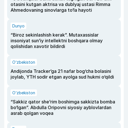
otasini kutgan aktrisa va dublyaj ustasi Rimma
Ahmedovaning sinovlarga to‘la hayoti
Dunyo
“Biroz sekinlashish kerak”. Mutaxassislar
insoniyat sun’iy intellektni boshqara olmay
qolishidan xavotir bildirdi
O‘zbekiston
Andijonda Tracker’ga 21 nafar bog‘cha bolasini
joylab, YTH sodir etgan ayolga sud hukmi o‘qildi
O‘zbekiston
“Sakkiz qator she’rim boshimga sakkizta bomba
bo‘lgan”. Abdulla Oripovni siyosiy ayblovlardan
asrab qolgan voqea