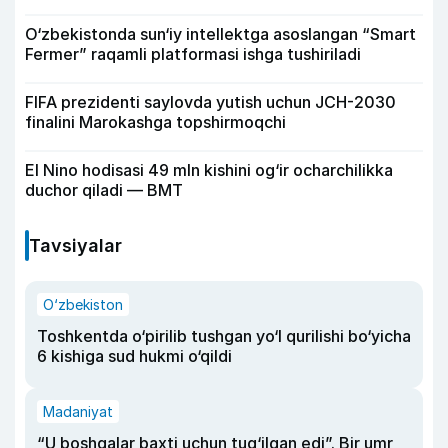
O‘zbekistonda sun‘iy intellektga asoslangan “Smart
Fermer” raqamli platformasi ishga tushiriladi
FIFA prezidenti saylovda yutish uchun JCH-2030
finalini Marokashga topshirmoqchi
El Nino hodisasi 49 mln kishini og‘ir ocharchilikka
duchor qiladi — BMT
Tavsiyalar
O‘zbekiston
Toshkentda o‘pirilib tushgan yo‘l qurilishi bo‘yicha
6 kishiga sud hukmi o‘qildi
Madaniyat
“U boshqalar baxti uchun tug‘ilgan edi”. Bir umr