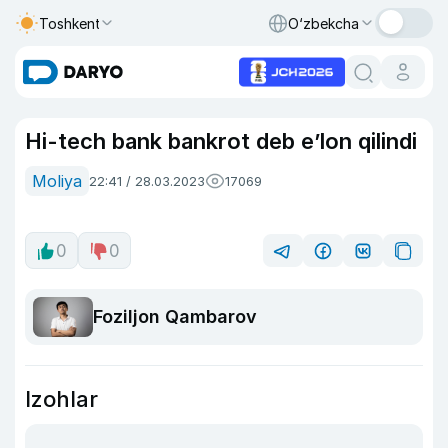
Toshkent
O‘zbekcha
Hi-tech bank bankrot deb e’lon qilindi
Moliya
22:41 / 28.03.2023
17069
0
0
Foziljon Qambarov
Izohlar