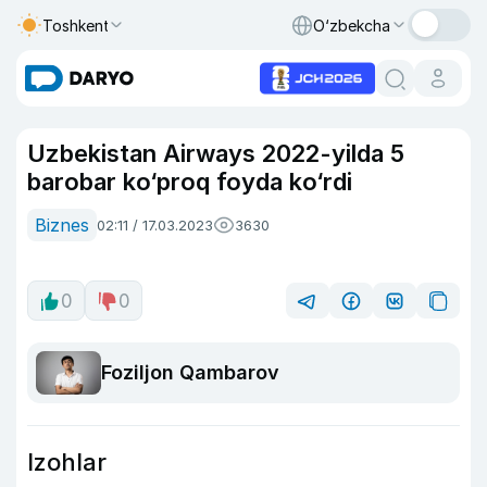
Toshkent
O‘zbekcha
Uzbekistan Airways 2022-yilda 5
barobar ko‘proq foyda ko‘rdi
Biznes
02:11 / 17.03.2023
3630
0
0
Foziljon Qambarov
Izohlar