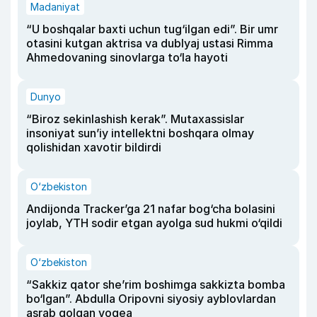
Madaniyat
“U boshqalar baxti uchun tug‘ilgan edi”. Bir umr
otasini kutgan aktrisa va dublyaj ustasi Rimma
Ahmedovaning sinovlarga to‘la hayoti
Dunyo
“Biroz sekinlashish kerak”. Mutaxassislar
insoniyat sun’iy intellektni boshqara olmay
qolishidan xavotir bildirdi
O‘zbekiston
Andijonda Tracker’ga 21 nafar bog‘cha bolasini
joylab, YTH sodir etgan ayolga sud hukmi o‘qildi
O‘zbekiston
“Sakkiz qator she’rim boshimga sakkizta bomba
bo‘lgan”. Abdulla Oripovni siyosiy ayblovlardan
asrab qolgan voqea