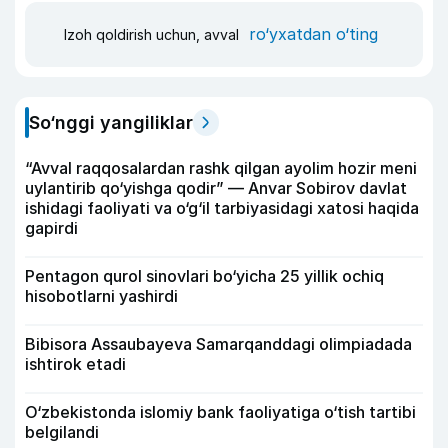
ro‘yxatdan o‘ting
Izoh qoldirish uchun, avval
So‘nggi yangiliklar
“Avval raqqosalardan rashk qilgan ayolim hozir meni
uylantirib qo‘yishga qodir” — Anvar Sobirov davlat
ishidagi faoliyati va o‘g‘il tarbiyasidagi xatosi haqida
gapirdi
Pentagon qurol sinovlari bo‘yicha 25 yillik ochiq
hisobotlarni yashirdi
Bibisora Assaubayeva Samarqanddagi olimpiadada
ishtirok etadi
O‘zbekistonda islomiy bank faoliyatiga o‘tish tartibi
belgilandi