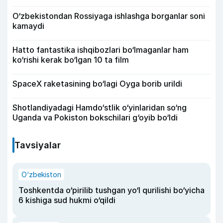
O‘zbekistondan Rossiyaga ishlashga borganlar soni
kamaydi
Hatto fantastika ishqibozlari bo‘lmaganlar ham
ko‘rishi kerak bo‘lgan 10 ta film
SpaceX raketasining bo‘lagi Oyga borib urildi
Shotlandiyadagi Hamdo‘stlik o‘yinlaridan so‘ng
Uganda va Pokiston bokschilari g‘oyib bo‘ldi
Tavsiyalar
O‘zbekiston
Toshkentda o‘pirilib tushgan yo‘l qurilishi bo‘yicha
6 kishiga sud hukmi o‘qildi