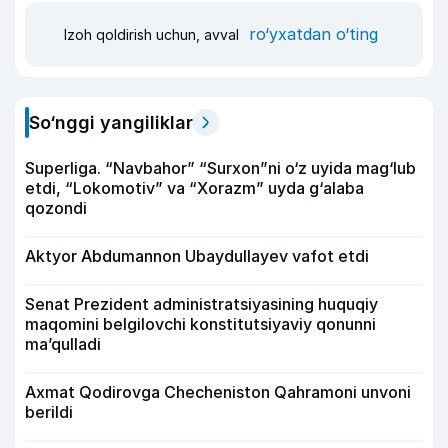
ro‘yxatdan o‘ting
Izoh qoldirish uchun, avval
So‘nggi yangiliklar
Superliga. “Navbahor” “Surxon”ni o‘z uyida mag‘lub
etdi, “Lokomotiv” va “Xorazm” uyda g‘alaba
qozondi
Aktyor Abdu­mannon Ubaydullayev vafot etdi
Senat Prezident administratsiyasining huquqiy
maqomini belgilovchi konstitutsiyaviy qonunni
ma’qulladi
Axmat Qodirovga Checheniston Qahramoni unvoni
berildi