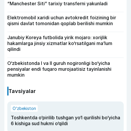
“Manchester Siti” tarixiy transferni yakunladi
Elektromobil xaridi uchun avtokredit foizining bir
qismi davlat tomonidan qoplab berilishi mumkin
Janubiy Koreya futbolida yirik mojaro: xorijlik
hakamlarga jinsiy xizmatlar ko‘rsatilgani ma’lum
qilindi
O‘zbekistonda I va II guruh nogironligi bo‘yicha
pensiyalar endi fuqaro murojaatisiz tayinlanishi
mumkin
Tavsiyalar
O‘zbekiston
Toshkentda o‘pirilib tushgan yo‘l qurilishi bo‘yicha
6 kishiga sud hukmi o‘qildi