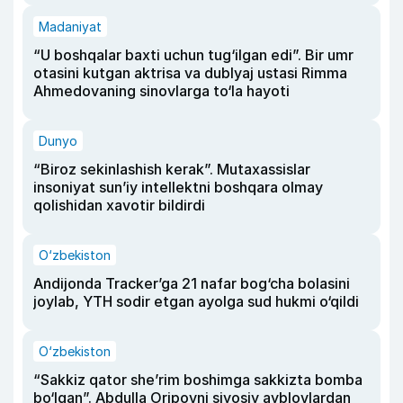
Madaniyat
“U boshqalar baxti uchun tug‘ilgan edi”. Bir umr
otasini kutgan aktrisa va dublyaj ustasi Rimma
Ahmedovaning sinovlarga to‘la hayoti
Dunyo
“Biroz sekinlashish kerak”. Mutaxassislar
insoniyat sun’iy intellektni boshqara olmay
qolishidan xavotir bildirdi
O‘zbekiston
Andijonda Tracker’ga 21 nafar bog‘cha bolasini
joylab, YTH sodir etgan ayolga sud hukmi o‘qildi
O‘zbekiston
“Sakkiz qator she’rim boshimga sakkizta bomba
bo‘lgan”. Abdulla Oripovni siyosiy ayblovlardan