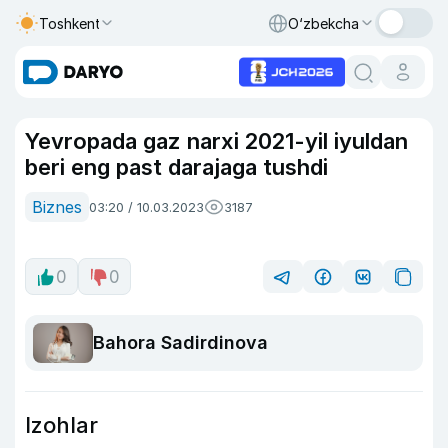
Toshkent
O‘zbekcha
Yevropada gaz narxi 2021-yil iyuldan
beri eng past darajaga tushdi
Biznes
03:20 / 10.03.2023
3187
0
0
Bahora Sadirdinova
Izohlar