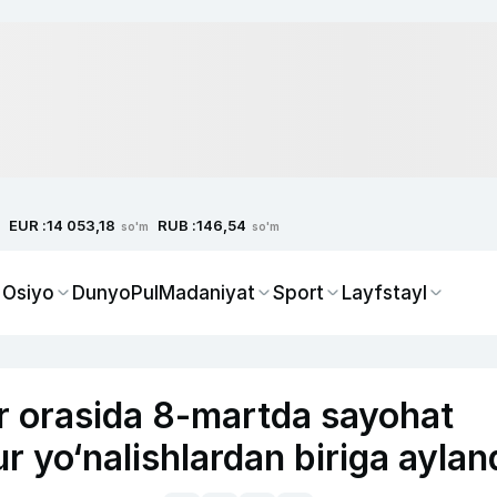
EUR :
RUB :
14 053,18
146,54
so'm
so'm
 Osiyo
Dunyo
Pul
Madaniyat
Sport
Layfstayl
ar orasida 8-martda sayohat
 yo‘nalishlardan biriga aylan