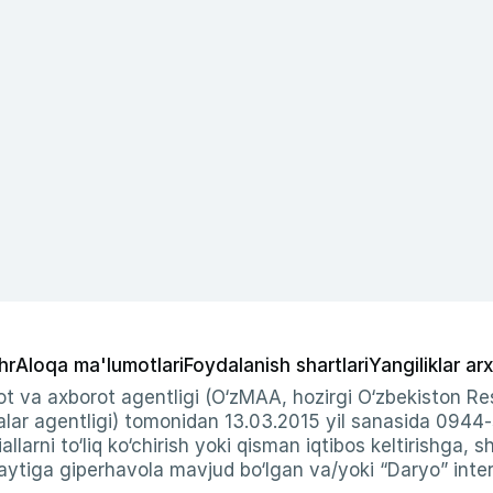
hr
Aloqa ma'lumotlari
Foydalanish shartlari
Yangiliklar arx
t va axborot agentligi (O‘zMAA, hozirgi O‘zbekiston Res
ar agentligi) tomonidan 13.03.2015 yil sanasida 0944
allarni to‘liq ko‘chirish yoki qisman iqtibos keltirishga, 
ytiga giperhavola mavjud bo‘lgan va/yoki “Daryo” intern