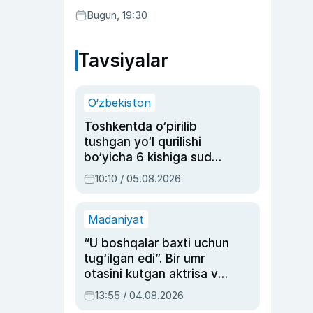
Bugun, 19:30
Tavsiyalar
O‘zbekiston
Toshkentda o‘pirilib
tushgan yo‘l qurilishi
bo‘yicha 6 kishiga sud
hukmi o‘qildi
10:10 / 05.08.2026
Madaniyat
“U boshqalar baxti uchun
tug‘ilgan edi”. Bir umr
otasini kutgan aktrisa va
dublyaj ustasi Rimma
13:55 / 04.08.2026
Ahmedovaning