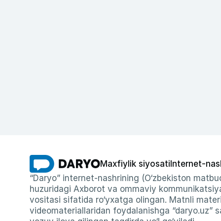
Maxfiylik siyosati
Internet-nas
“Daryo” internet-nashrining (O‘zbekiston matbuo
huzuridagi Axborot va ommaviy kommunikatsiyal
vositasi sifatida ro‘yxatga olingan. Matnli materi
videomateriallaridan foydalanishga “daryo.uz” sa