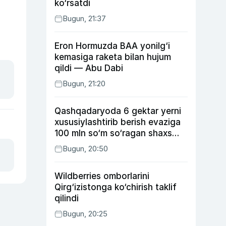
ko‘rsatdi
Bugun, 21:37
Eron Hormuzda BAA yonilg‘i
kemasiga raketa bilan hujum
qildi — Abu Dabi
Bugun, 21:20
Qashqadaryoda 6 gektar yerni
xususiylashtirib berish evaziga
100 mln so‘m so‘ragan shaxs
ushlandi
Bugun, 20:50
Wildberries omborlarini
Qirg‘izistonga ko‘chirish taklif
qilindi
Bugun, 20:25