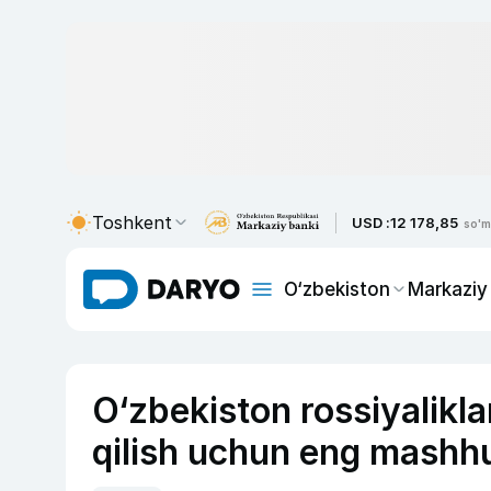
Toshkent
USD :
12 178,85
so'm
O‘zbekiston
Markaziy
O‘zbekiston rossiyalikl
qilish uchun eng mashhur