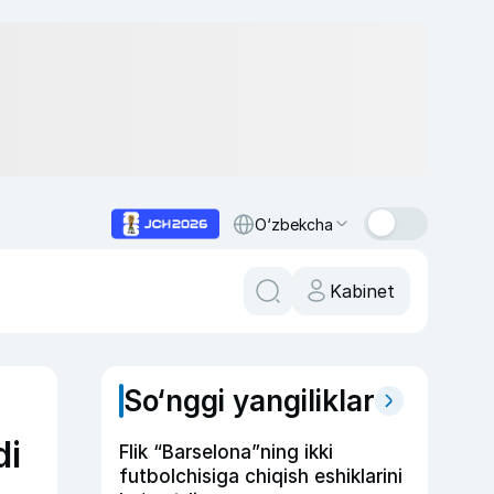
O‘zbekcha
Kabinet
So‘nggi yangiliklar
di
Flik “Barselona”ning ikki
futbolchisiga chiqish eshiklarini