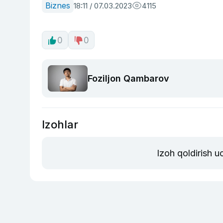
Biznes
18:11 / 07.03.2023
4115
0
0
Foziljon Qambarov
Izohlar
Izoh qoldirish 