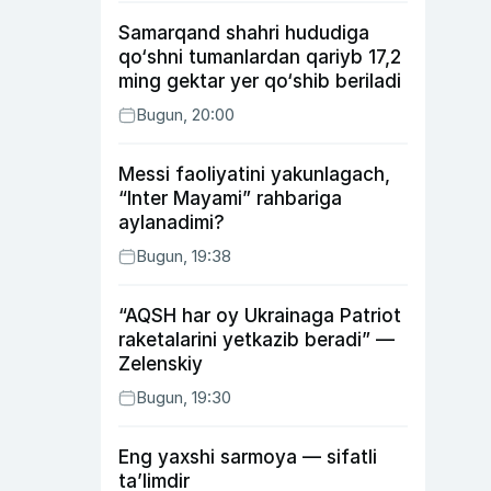
Samarqand shahri hududiga
qo‘shni tumanlardan qariyb 17,2
ming gektar yer qo‘shib beriladi
Bugun, 20:00
Messi faoliyatini yakunlagach,
“Inter Mayami” rahbariga
aylanadimi?
Bugun, 19:38
“AQSH har oy Ukrainaga Patriot
raketalarini yetkazib beradi” —
Zelenskiy
Bugun, 19:30
Eng yaxshi sarmoya — sifatli
ta’limdir