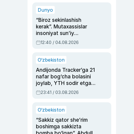
sinovlarga to‘la hayoti
Dunyo
“Biroz sekinlashish
kerak”. Mutaxassislar
insoniyat sun’iy
intellektni boshqara
12:40 / 04.08.2026
olmay qolishidan xavotir
bildirdi
O‘zbekiston
Andijonda Tracker’ga 21
nafar bog‘cha bolasini
joylab, YTH sodir etgan
ayolga sud hukmi o‘qildi
23:41 / 03.08.2026
O‘zbekiston
“Sakkiz qator she’rim
boshimga sakkizta
bomba bo‘lgan”. Abdulla