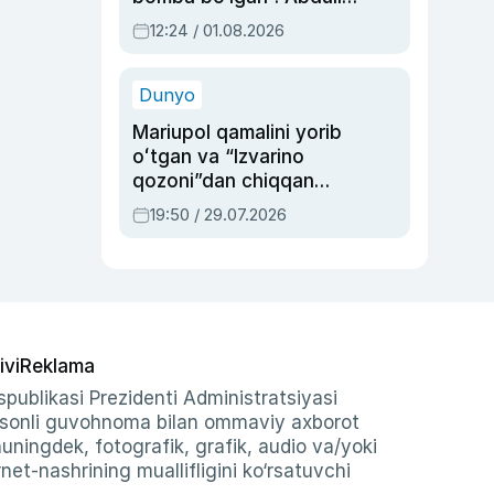
Oripovni siyosiy
12:24 / 01.08.2026
ayblovlardan asrab
qolgan voqea
Dunyo
Mariupol qamalini yorib
oʻtgan va “Izvarino
qozoni”dan chiqqan
qahramon — Ukraina
19:50 / 29.07.2026
armiyasi bosh
qoʻmondoni Drapatiy
haqida
ivi
Reklama
publikasi Prezidenti Administratsiyasi
-sonli guvohnoma bilan ommaviy axborot
shuningdek, fotografik, grafik, audio va/yoki
et-nashrining muallifligini ko‘rsatuvchi