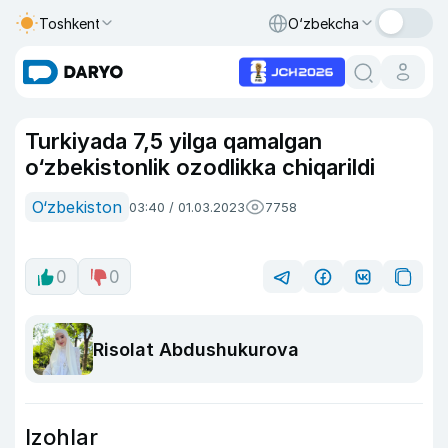
Toshkent
O‘zbekcha
Turkiyada 7,5 yilga qamalgan
o‘zbekistonlik ozodlikka chiqarildi
O‘zbekiston
03:40 / 01.03.2023
7758
0
0
Risolat Abdushukurova
Izohlar