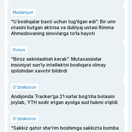
Madaniyat
“U boshqalar baxti uchun tug‘ilgan edi”. Bir umr
otasini kutgan aktrisa va dublyaj ustasi Rimma
Ahmedovaning sinovlarga to‘la hayoti
Dunyo
“Biroz sekinlashish kerak”. Mutaxassislar
insoniyat sun’iy intellektni boshqara olmay
qolishidan xavotir bildirdi
O‘zbekiston
Andijonda Tracker’ga 21 nafar bog‘cha bolasini
joylab, YTH sodir etgan ayolga sud hukmi o‘qildi
O‘zbekiston
“Sakkiz qator she’rim boshimga sakkizta bomba