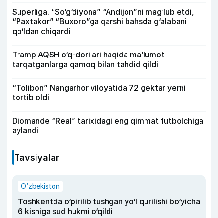
Superliga. “So‘g‘diyona” “Andijon”ni mag‘lub etdi,
“Paxtakor” “Buxoro”ga qarshi bahsda g‘alabani
qo‘ldan chiqardi
Tramp AQSH o‘q-dorilari haqida ma’lumot
tarqatganlarga qamoq bilan tahdid qildi
“Tolibon” Nangarhor viloyatida 72 gektar yerni
tortib oldi
Diomande “Real” tarixidagi eng qimmat futbolchiga
aylandi
Tavsiyalar
O‘zbekiston
Toshkentda o‘pirilib tushgan yo‘l qurilishi bo‘yicha
6 kishiga sud hukmi o‘qildi