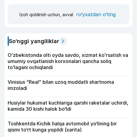
ro‘yxatdan o‘ting
Izoh qoldirish uchun, avval
So‘nggi yangiliklar
Oʻzbekistonda olti oyda savdo, xizmat koʻrsatish va
umumiy ovqatlanish korxonalari qancha soliq
toʻlagani ochiqlandi
Vinisius “Real” bilan uzoq muddatli shartnoma
imzoladi
Husiylar hukumat kuchlariga qarshi raketalar uchirdi,
kamida 30 kishi halok bo‘ldi
Toshkentda Kichik halqa avtomobil yo‘lining bir
qismi to‘rt kunga yopildi (xarita)