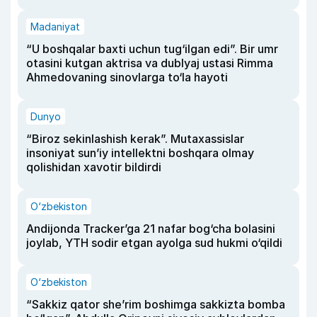
Madaniyat
“U boshqalar baxti uchun tug‘ilgan edi”. Bir umr
otasini kutgan aktrisa va dublyaj ustasi Rimma
Ahmedovaning sinovlarga to‘la hayoti
Dunyo
“Biroz sekinlashish kerak”. Mutaxassislar
insoniyat sun’iy intellektni boshqara olmay
qolishidan xavotir bildirdi
O‘zbekiston
Andijonda Tracker’ga 21 nafar bog‘cha bolasini
joylab, YTH sodir etgan ayolga sud hukmi o‘qildi
O‘zbekiston
“Sakkiz qator she’rim boshimga sakkizta bomba