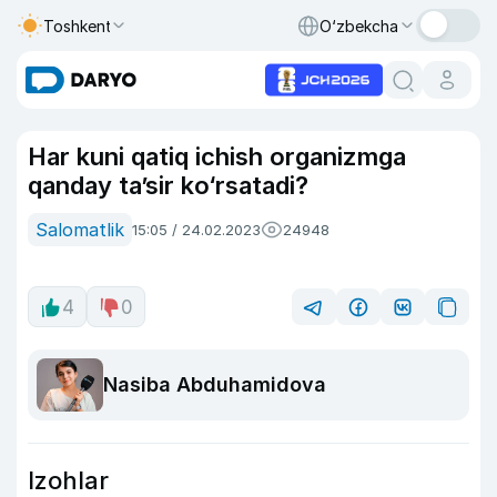
Toshkent
O‘zbekcha
Har kuni qatiq ichish organizmga
qanday ta’sir ko‘rsatadi?
Salomatlik
15:05 / 24.02.2023
24948
4
0
Nasiba Abduhamidova
Izohlar