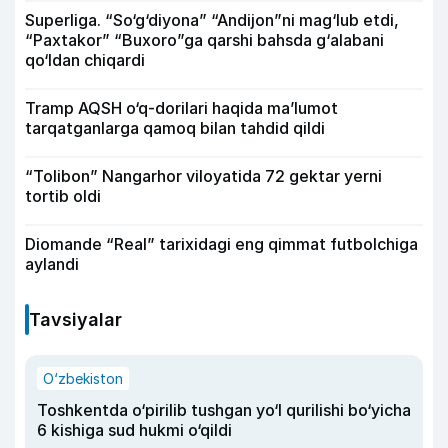
Superliga. “So‘g‘diyona” “Andijon”ni mag‘lub etdi,
“Paxtakor” “Buxoro”ga qarshi bahsda g‘alabani
qo‘ldan chiqardi
Tramp AQSH o‘q-dorilari haqida ma’lumot
tarqatganlarga qamoq bilan tahdid qildi
“Tolibon” Nangarhor viloyatida 72 gektar yerni
tortib oldi
Diomande “Real” tarixidagi eng qimmat futbolchiga
aylandi
Tavsiyalar
O‘zbekiston
Toshkentda o‘pirilib tushgan yo‘l qurilishi bo‘yicha
6 kishiga sud hukmi o‘qildi