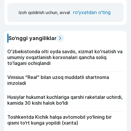
ro‘yxatdan o‘ting
Izoh qoldirish uchun, avval
So‘nggi yangiliklar
Oʻzbekistonda olti oyda savdo, xizmat koʻrsatish va
umumiy ovqatlanish korxonalari qancha soliq
toʻlagani ochiqlandi
Vinisius “Real” bilan uzoq muddatli shartnoma
imzoladi
Husiylar hukumat kuchlariga qarshi raketalar uchirdi,
kamida 30 kishi halok bo‘ldi
Toshkentda Kichik halqa avtomobil yo‘lining bir
qismi to‘rt kunga yopildi (xarita)