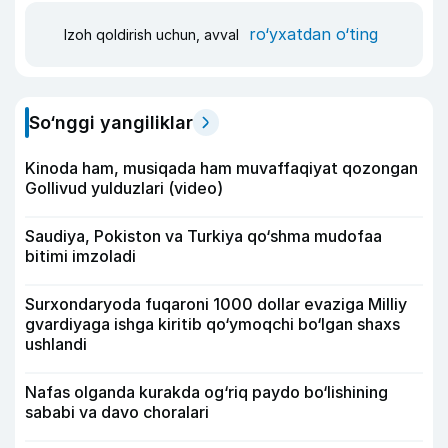
ro‘yxatdan o‘ting
Izoh qoldirish uchun, avval
So‘nggi yangiliklar
Kinoda ham, musiqada ham muvaffaqiyat qozongan
Gollivud yulduzlari (video)
Saudiya, Pokiston va Turkiya qo‘shma mudofaa
bitimi imzoladi
Surxondaryoda fuqaroni 1000 dollar evaziga Milliy
gvardiyaga ishga kiritib qo‘ymoqchi bo‘lgan shaxs
ushlandi
Nafas olganda kurakda og‘riq paydo bo‘lishining
sababi va davo choralari