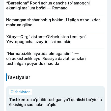
“Barselona” Rodri uchun qancha to‘lamoqchi
ekanligi ma’lum bo‘ldi — Romano
Namangan shahar sobiq hokimi 11 yilga ozodlikdan
mahrum qilindi
Xitoy—Qirg‘iziston—O‘zbekiston temiryo‘li
Yevropagacha uzaytirilishi mumkin
“Hurmatsizlik niyatida olmagandim” —
o‘zbekistonlik ayol Rossiya davlat ramzlari
tushirilgan poyandoz haqida
Tavsiyalar
O‘zbekiston
Toshkentda o‘pirilib tushgan yo‘l qurilishi bo‘yicha
6 kishiga sud hukmi o‘qildi