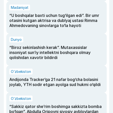
Madaniyat
“U boshqalar baxti uchun tug‘ilgan edi”. Bir umr
otasini kutgan aktrisa va dublyaj ustasi Rimma
Ahmedovaning sinovlarga to‘la hayoti
Dunyo
“Biroz sekinlashish kerak”. Mutaxassislar
insoniyat sun’iy intellektni boshqara olmay
qolishidan xavotir bildirdi
O‘zbekiston
Andijonda Tracker’ga 21 nafar bog‘cha bolasini
joylab, YTH sodir etgan ayolga sud hukmi o‘qildi
O‘zbekiston
“Sakkiz qator she’rim boshimga sakkizta bomba
bo‘lgan”. Abdulla Oripovni siyosiy ayblovlardan