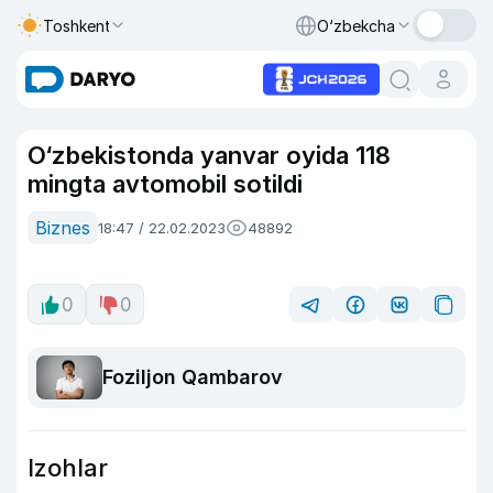
Toshkent
O‘zbekcha
O‘zbekistonda yanvar oyida 118
mingta avtomobil sotildi
Biznes
18:47 / 22.02.2023
48892
0
0
Foziljon Qambarov
Izohlar