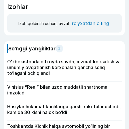
Izohlar
ro‘yxatdan o‘ting
Izoh qoldirish uchun, avval
So‘nggi yangiliklar
Oʻzbekistonda olti oyda savdo, xizmat koʻrsatish va
umumiy ovqatlanish korxonalari qancha soliq
toʻlagani ochiqlandi
Vinisius “Real” bilan uzoq muddatli shartnoma
imzoladi
Husiylar hukumat kuchlariga qarshi raketalar uchirdi,
kamida 30 kishi halok bo‘ldi
Toshkentda Kichik halqa avtomobil yo‘lining bir