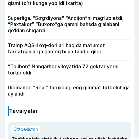
qismi to‘rt kunga yopildi (xarita)
Superliga. “So‘g‘diyona” “Andijon”ni mag‘lub etdi,
“Paxtakor” “Buxoro”ga qarshi bahsda g‘alabani
qo‘ldan chiqardi
Tramp AQSH o‘q-dorilari haqida ma’lumot
tarqatganlarga qamoq bilan tahdid qildi
“Tolibon” Nangarhor viloyatida 72 gektar yerni
tortib oldi
Diomande “Real” tarixidagi eng qimmat futbolchiga
aylandi
Tavsiyalar
O‘zbekiston