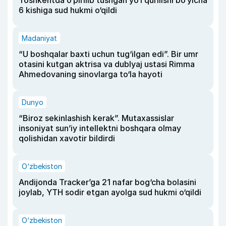
Toshkentda o‘pirilib tushgan yo‘l qurilishi bo‘yicha
6 kishiga sud hukmi o‘qildi
Madaniyat
“U boshqalar baxti uchun tug‘ilgan edi”. Bir umr
otasini kutgan aktrisa va dublyaj ustasi Rimma
Ahmedovaning sinovlarga to‘la hayoti
Dunyo
“Biroz sekinlashish kerak”. Mutaxassislar
insoniyat sun’iy intellektni boshqara olmay
qolishidan xavotir bildirdi
O‘zbekiston
Andijonda Tracker’ga 21 nafar bog‘cha bolasini
joylab, YTH sodir etgan ayolga sud hukmi o‘qildi
O‘zbekiston