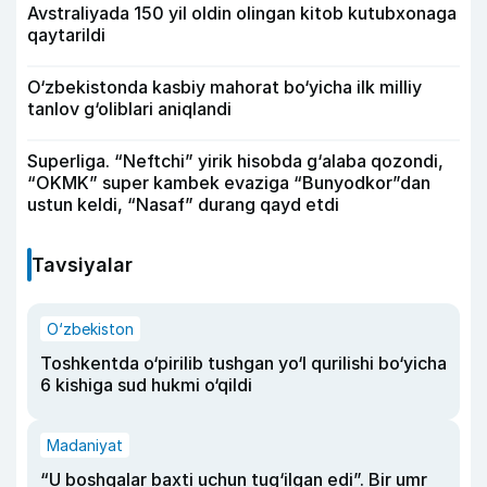
Avstraliyada 150 yil oldin olingan kitob kutubxonaga
qaytarildi
O‘zbekistonda kasbiy mahorat bo‘yicha ilk milliy
tanlov g‘oliblari aniqlandi
Superliga. “Neftchi” yirik hisobda g‘alaba qozondi,
“OKMK” super kambek evaziga “Bunyodkor”dan
ustun keldi, “Nasaf” durang qayd etdi
Tavsiyalar
O‘zbekiston
Toshkentda o‘pirilib tushgan yo‘l qurilishi bo‘yicha
6 kishiga sud hukmi o‘qildi
Madaniyat
“U boshqalar baxti uchun tug‘ilgan edi”. Bir umr