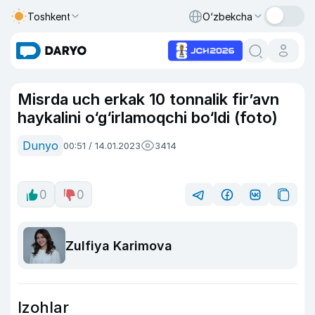
Toshkent
O‘zbekcha
Misrda uch erkak 10 tonnalik fir’avn
haykalini o‘g‘irlamoqchi bo‘ldi (foto)
Dunyo
00:51 / 14.01.2023
3414
0
0
Zulfiya Karimova
Izohlar