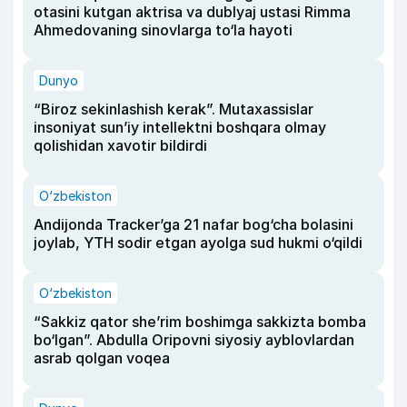
otasini kutgan aktrisa va dublyaj ustasi Rimma
Ahmedovaning sinovlarga to‘la hayoti
Dunyo
“Biroz sekinlashish kerak”. Mutaxassislar
insoniyat sun’iy intellektni boshqara olmay
qolishidan xavotir bildirdi
O‘zbekiston
Andijonda Tracker’ga 21 nafar bog‘cha bolasini
joylab, YTH sodir etgan ayolga sud hukmi o‘qildi
O‘zbekiston
“Sakkiz qator she’rim boshimga sakkizta bomba
bo‘lgan”. Abdulla Oripovni siyosiy ayblovlardan
asrab qolgan voqea