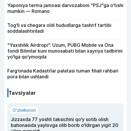
Yaponiya terma jamoasi darvozaboni “PSJ”ga o‘tishi
mumkin — Romano
Tog‘li va chegara oldi hududlarga tashrif tartibi
soddalashtiriladi
“Yaxshilik Airdropi”: Uzum, PUBG Mobile va Ona
fondi Bilimlar kuni munosabati bilan xayriya tadbirini
yo‘lga qo‘ymoqda
Farg‘onada Kadastrlar palatasi tuman filiali rahbari
pora bilan ushlandi
Tavsiyalar
O‘zbekiston
Jizzaxda 77 yoshli taksichini qo‘y sotib olish
bahonasida yaylovga olib borib o‘ldirgan yigit 20
yilga qamaldi