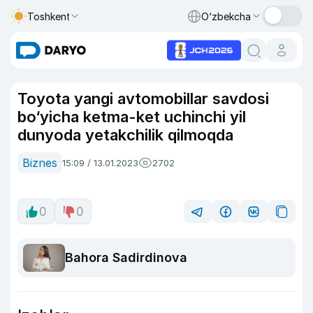
Toshkent
O‘zbekcha
Toyota yangi avtomobillar savdosi
bo‘yicha ketma-ket uchinchi yil
dunyoda yetakchilik qilmoqda
Biznes
15:09 / 13.01.2023
2702
0
0
Bahora Sadirdinova