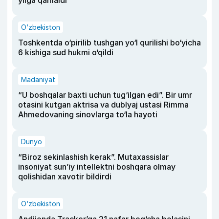
O‘zbekiston
Toshkentda o‘pirilib tushgan yo‘l qurilishi bo‘yicha
6 kishiga sud hukmi o‘qildi
Madaniyat
“U boshqalar baxti uchun tug‘ilgan edi”. Bir umr
otasini kutgan aktrisa va dublyaj ustasi Rimma
Ahmedovaning sinovlarga to‘la hayoti
Dunyo
“Biroz sekinlashish kerak”. Mutaxassislar
insoniyat sun’iy intellektni boshqara olmay
qolishidan xavotir bildirdi
O‘zbekiston
Andijonda Tracker’ga 21 nafar bog‘cha bolasini