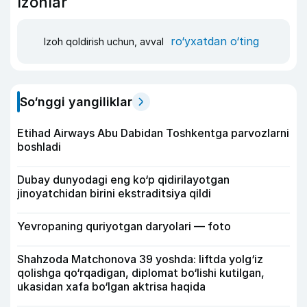
Izohlar
ro‘yxatdan o‘ting
Izoh qoldirish uchun, avval
So‘nggi yangiliklar
Etihad Airways Abu Dabidan Toshkentga parvozlarni
boshladi
Dubay dunyodagi eng ko‘p qidirilayotgan
jinoyatchidan birini ekstraditsiya qildi
Yevropaning quriyotgan daryolari — foto
Shahzoda Matchonova 39 yoshda: liftda yolg‘iz
qolishga qo‘rqadigan, diplomat bo‘lishi kutilgan,
ukasidan xafa bo‘lgan aktrisa haqida