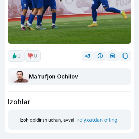
0
0
Ma'rufjon Ochilov
Izohlar
ro‘yxatdan o‘ting
Izoh qoldirish uchun, avval