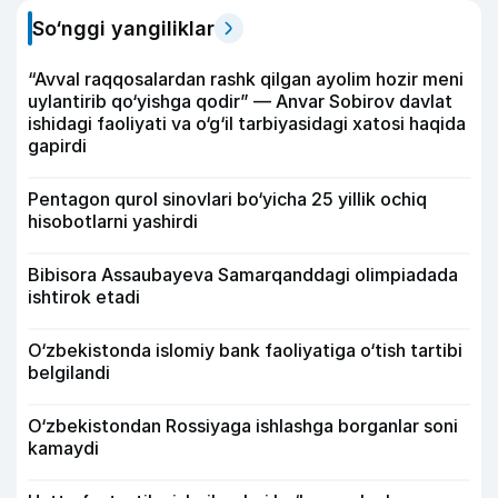
So‘nggi yangiliklar
“Avval raqqosalardan rashk qilgan ayolim hozir meni
uylantirib qo‘yishga qodir” — Anvar Sobirov davlat
ishidagi faoliyati va o‘g‘il tarbiyasidagi xatosi haqida
gapirdi
Pentagon qurol sinovlari bo‘yicha 25 yillik ochiq
hisobotlarni yashirdi
Bibisora Assaubayeva Samarqanddagi olimpiadada
ishtirok etadi
O‘zbekistonda islomiy bank faoliyatiga o‘tish tartibi
belgilandi
O‘zbekistondan Rossiyaga ishlashga borganlar soni
kamaydi