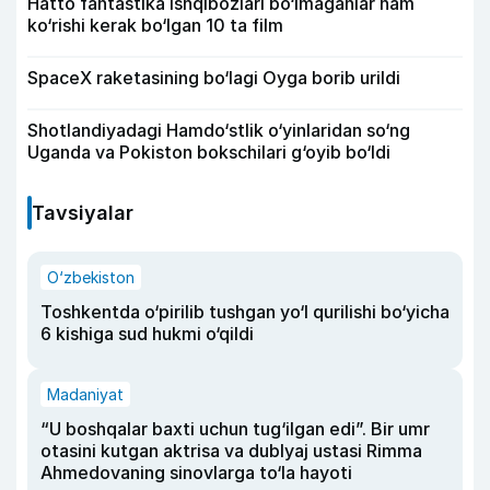
Hatto fantastika ishqibozlari bo‘lmaganlar ham
ko‘rishi kerak bo‘lgan 10 ta film
SpaceX raketasining bo‘lagi Oyga borib urildi
Shotlandiyadagi Hamdo‘stlik o‘yinlaridan so‘ng
Uganda va Pokiston bokschilari g‘oyib bo‘ldi
Tavsiyalar
O‘zbekiston
Toshkentda o‘pirilib tushgan yo‘l qurilishi bo‘yicha
6 kishiga sud hukmi o‘qildi
Madaniyat
“U boshqalar baxti uchun tug‘ilgan edi”. Bir umr
otasini kutgan aktrisa va dublyaj ustasi Rimma
Ahmedovaning sinovlarga to‘la hayoti