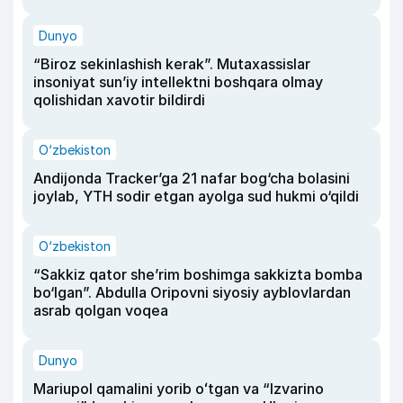
Dunyo
“Biroz sekinlashish kerak”. Mutaxassislar
insoniyat sun’iy intellektni boshqara olmay
qolishidan xavotir bildirdi
O‘zbekiston
Andijonda Tracker’ga 21 nafar bog‘cha bolasini
joylab, YTH sodir etgan ayolga sud hukmi o‘qildi
O‘zbekiston
“Sakkiz qator she’rim boshimga sakkizta bomba
bo‘lgan”. Abdulla Oripovni siyosiy ayblovlardan
asrab qolgan voqea
Dunyo
Mariupol qamalini yorib oʻtgan va “Izvarino