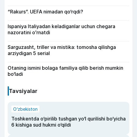
“Rakurs”. UEFA nimadan qo‘rqdi?
Ispaniya Italiyadan keladiganlar uchun chegara
nazoratini oʻrnatdi
Sarguzasht, triller va mistika: tomosha qilishga
arziydigan 5 serial
Otaning ismini bolaga familiya qilib berish mumkin
bo‘ladi
Tavsiyalar
O‘zbekiston
Toshkentda o‘pirilib tushgan yo‘l qurilishi bo‘yicha
6 kishiga sud hukmi o‘qildi