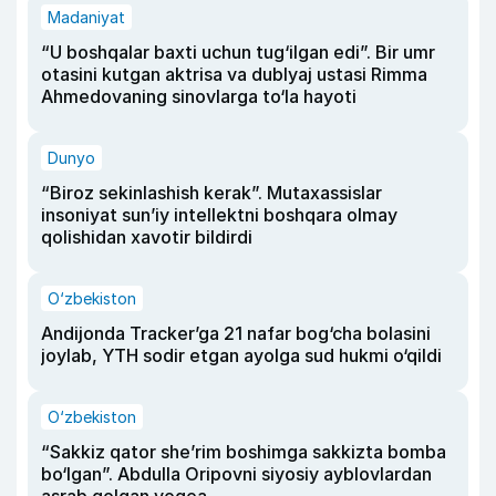
Madaniyat
“U boshqalar baxti uchun tug‘ilgan edi”. Bir umr
otasini kutgan aktrisa va dublyaj ustasi Rimma
Ahmedovaning sinovlarga to‘la hayoti
Dunyo
“Biroz sekinlashish kerak”. Mutaxassislar
insoniyat sun’iy intellektni boshqara olmay
qolishidan xavotir bildirdi
O‘zbekiston
Andijonda Tracker’ga 21 nafar bog‘cha bolasini
joylab, YTH sodir etgan ayolga sud hukmi o‘qildi
O‘zbekiston
“Sakkiz qator she’rim boshimga sakkizta bomba
bo‘lgan”. Abdulla Oripovni siyosiy ayblovlardan
asrab qolgan voqea