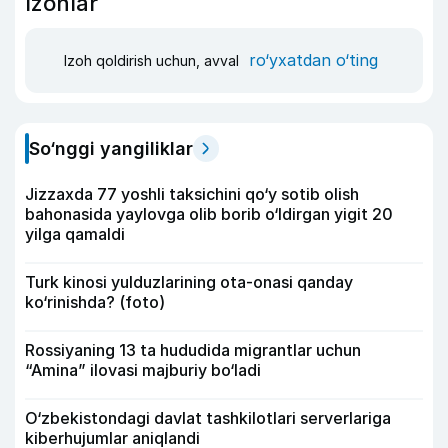
Izohlar
ro‘yxatdan o‘ting
Izoh qoldirish uchun, avval
So‘nggi yangiliklar
Jizzaxda 77 yoshli taksichini qo‘y sotib olish
bahonasida yaylovga olib borib o‘ldirgan yigit 20
yilga qamaldi
Turk kinosi yulduzlarining ota-onasi qanday
ko‘rinishda? (foto)
Rossiyaning 13 ta hududida migrantlar uchun
“Amina” ilovasi majburiy bo‘ladi
O‘zbekistondagi davlat tashkilotlari serverlariga
kiberhujumlar aniqlandi