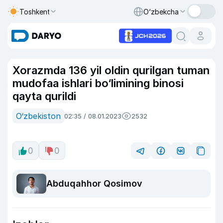
Toshkent
O‘zbekcha
Xorazmda 136 yil oldin qurilgan tuman
mudofaa ishlari bo‘limining binosi
qayta qurildi
O‘zbekiston
02:35 / 08.01.2023
2532
0
0
Abduqahhor Qosimov