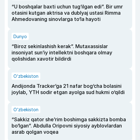
“U boshqalar baxti uchun tug‘ilgan edi”. Bir umr
otasini kutgan aktrisa va dublyaj ustasi Rimma
Ahmedovaning sinovlarga to‘la hayoti
Dunyo
“Biroz sekinlashish kerak”. Mutaxassislar
insoniyat sun’iy intellektni boshqara olmay
qolishidan xavotir bildirdi
O‘zbekiston
Andijonda Tracker’ga 21 nafar bog‘cha bolasini
joylab, YTH sodir etgan ayolga sud hukmi o‘qildi
O‘zbekiston
“Sakkiz qator she’rim boshimga sakkizta bomba
bo‘lgan”. Abdulla Oripovni siyosiy ayblovlardan
asrab qolgan voqea