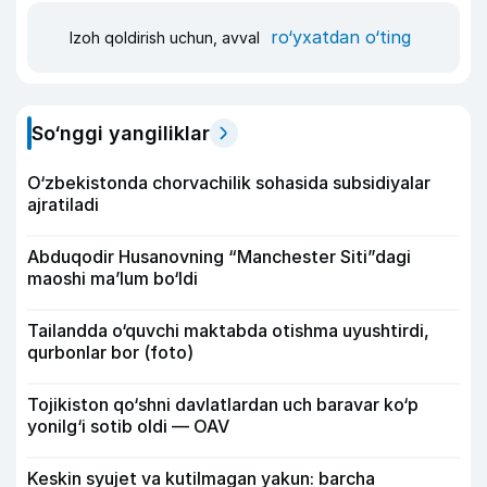
ro‘yxatdan o‘ting
Izoh qoldirish uchun, avval
So‘nggi yangiliklar
O‘zbekistonda chorvachilik sohasida subsidiyalar
ajratiladi
Abduqodir Husanovning “Manchester Siti”dagi
maoshi ma’lum bo‘ldi
Tailandda o‘quvchi maktabda otishma uyushtirdi,
qurbonlar bor (foto)
Tojikiston qo‘shni davlatlardan uch baravar ko‘p
yonilg‘i sotib oldi — OAV
Keskin syujet va kutilmagan yakun: barcha