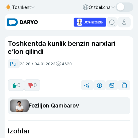
Toshkent
O‘zbekcha
Toshkentda kunlik benzin narxlari
e’lon qilindi
Pul
23:28 / 04.01.2023
4620
0
0
Foziljon Qambarov
Izohlar