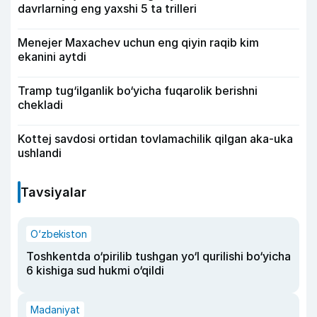
davrlarning eng yaxshi 5 ta trilleri
Menejer Maxachev uchun eng qiyin raqib kim
ekanini aytdi
Tramp tug‘ilganlik bo‘yicha fuqarolik berishni
chekladi
Kottej savdosi ortidan tovlamachilik qilgan aka-uka
ushlandi
Tavsiyalar
O‘zbekiston
Toshkentda o‘pirilib tushgan yo‘l qurilishi bo‘yicha
6 kishiga sud hukmi o‘qildi
Madaniyat