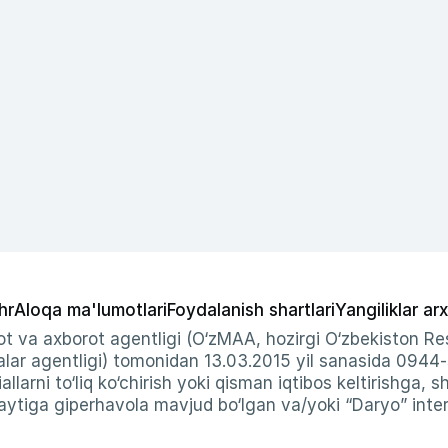
hr
Aloqa ma'lumotlari
Foydalanish shartlari
Yangiliklar arx
t va axborot agentligi (O‘zMAA, hozirgi O‘zbekiston Res
ar agentligi) tomonidan 13.03.2015 yil sanasida 0944
allarni to‘liq ko‘chirish yoki qisman iqtibos keltirishga, 
ytiga giperhavola mavjud bo‘lgan va/yoki “Daryo” intern