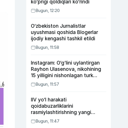
ko‘prigi qoldiqlari ko‘rindi
Bugun, 12:20
O‘zbekiston Jurnalistlar
uyushmasi qoshida Blogerlar
ijodiy kengashi tashkil etildi
Bugun, 11:58
Instagram: O‘g‘lini uylantirgan
Rayhon Ulasenova, nikohining
15 yilligini nishonlagan turk
aktyorlari va Kamelot qasriga
Bugun, 11:57
sayohat qilgan Zebo Rahimova
IIV yo‘l harakati
qoidabuzarliklarini
rasmiylashtirishning yangi
tartibini taklif qildi
Bugun, 11:47