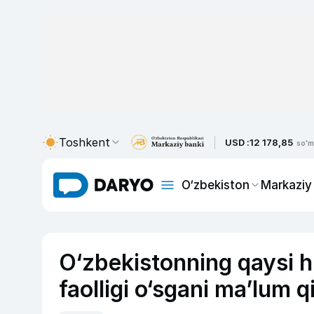
Toshkent
USD :
12 178,85
so'm
O‘zbekiston
Markaziy
O‘zbekistonning qaysi h
faolligi o‘sgani ma’lum qi