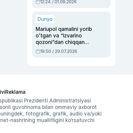
12:24 / 01.08.2026
ayblovlardan asrab
qolgan voqea
Dunyo
Mariupol qamalini yorib
oʻtgan va “Izvarino
qozoni”dan chiqqan
qahramon — Ukraina
19:50 / 29.07.2026
armiyasi bosh
qoʻmondoni Drapatiy
haqida
ivi
Reklama
publikasi Prezidenti Administratsiyasi
-sonli guvohnoma bilan ommaviy axborot
shuningdek, fotografik, grafik, audio va/yoki
et-nashrining muallifligini ko‘rsatuvchi