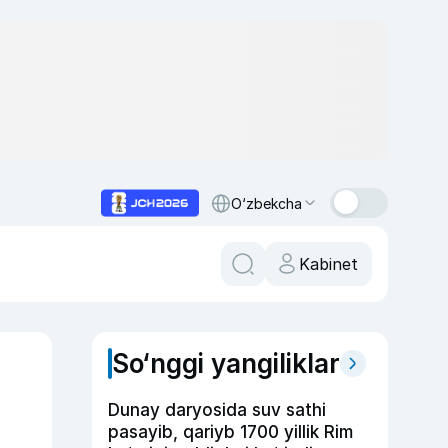
O‘zbekcha
Kabinet
So‘nggi yangiliklar
Dunay daryosida suv sathi
pasayib, qariyb 1700 yillik Rim