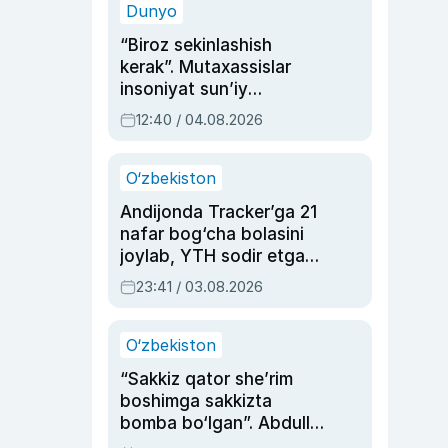
Dunyo
“Biroz sekinlashish
kerak”. Mutaxassislar
insoniyat sun’iy
intellektni boshqara
12:40 / 04.08.2026
olmay qolishidan xavotir
bildirdi
O‘zbekiston
Andijonda Tracker’ga 21
nafar bog‘cha bolasini
joylab, YTH sodir etgan
ayolga sud hukmi o‘qildi
23:41 / 03.08.2026
O‘zbekiston
“Sakkiz qator she’rim
boshimga sakkizta
bomba bo‘lgan”. Abdulla
Oripovni siyosiy