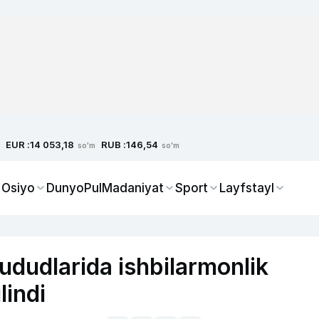
EUR :
RUB :
14 053,18
146,54
so'm
so'm
 Osiyo
Dunyo
Pul
Madaniyat
Sport
Layfstayl
ududlarida ishbilarmonlik
lindi