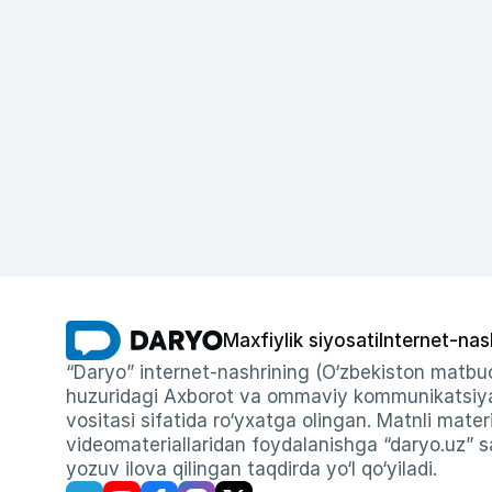
Maxfiylik siyosati
Internet-nas
“Daryo” internet-nashrining (O‘zbekiston matbuo
huzuridagi Axborot va ommaviy kommunikatsiyal
vositasi sifatida ro‘yxatga olingan. Matnli materi
videomateriallaridan foydalanishga “daryo.uz” sa
yozuv ilova qilingan taqdirda yo‘l qo‘yiladi.