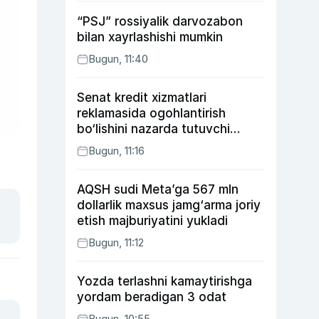
“PSJ” rossiyalik darvozabon
bilan xayrlashishi mumkin
Bugun, 11:40
Senat kredit xizmatlari
reklamasida ogohlantirish
bo‘lishini nazarda tutuvchi
qonunni ma’qulladi
Bugun, 11:16
AQSH sudi Meta’ga 567 mln
dollarlik maxsus jamg‘arma joriy
etish majburiyatini yukladi
Bugun, 11:12
Yozda terlashni kamaytirishga
yordam beradigan 3 odat
Bugun, 10:55