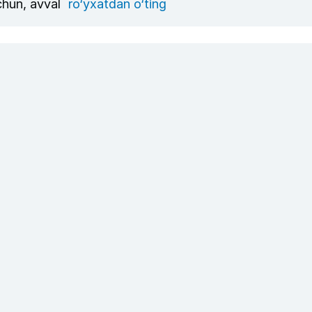
uchun, avval
ro‘yxatdan o‘ting