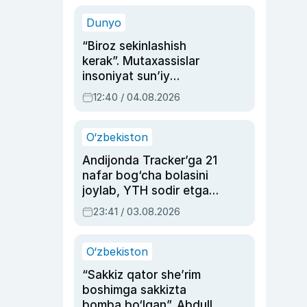
sinovlarga to‘la hayoti
Dunyo
“Biroz sekinlashish
kerak”. Mutaxassislar
insoniyat sun’iy
intellektni boshqara
12:40 / 04.08.2026
olmay qolishidan xavotir
bildirdi
O‘zbekiston
Andijonda Tracker’ga 21
nafar bog‘cha bolasini
joylab, YTH sodir etgan
ayolga sud hukmi o‘qildi
23:41 / 03.08.2026
O‘zbekiston
“Sakkiz qator she’rim
boshimga sakkizta
bomba bo‘lgan”. Abdulla