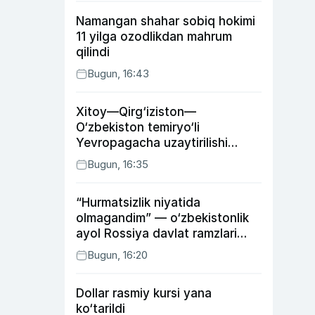
Namangan shahar sobiq hokimi
11 yilga ozodlikdan mahrum
qilindi
Bugun, 16:43
Xitoy—Qirg‘iziston—
O‘zbekiston temiryo‘li
Yevropagacha uzaytirilishi
mumkin
Bugun, 16:35
“Hurmatsizlik niyatida
olmagandim” — o‘zbekistonlik
ayol Rossiya davlat ramzlari
tushirilgan poyandoz haqida
Bugun, 16:20
Dollar rasmiy kursi yana
ko‘tarildi