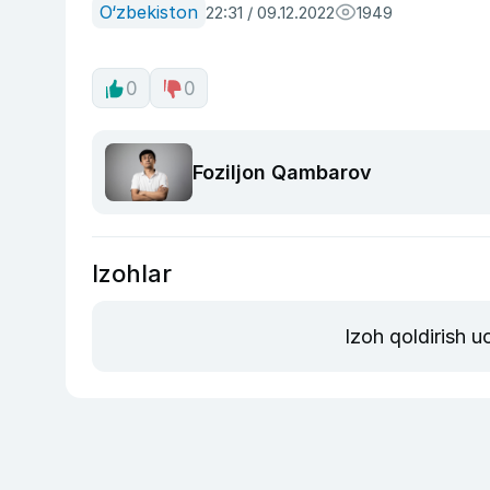
O‘zbekiston
22:31 / 09.12.2022
1949
0
0
Foziljon Qambarov
Izohlar
Izoh qoldirish 