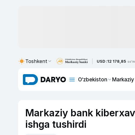
Toshkent
USD :
12 178,85
so'm
O‘zbekiston
Markaziy
Markaziy bank kiberxavf
ishga tushirdi