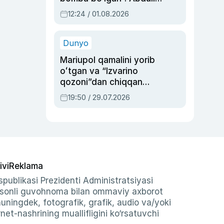
Oripovni siyosiy
12:24 / 01.08.2026
ayblovlardan asrab
qolgan voqea
Dunyo
Mariupol qamalini yorib
oʻtgan va “Izvarino
qozoni”dan chiqqan
qahramon — Ukraina
19:50 / 29.07.2026
armiyasi bosh
qoʻmondoni Drapatiy
haqida
ivi
Reklama
publikasi Prezidenti Administratsiyasi
-sonli guvohnoma bilan ommaviy axborot
shuningdek, fotografik, grafik, audio va/yoki
et-nashrining muallifligini ko‘rsatuvchi