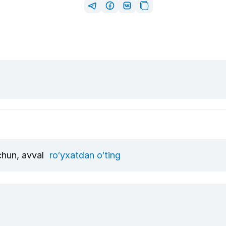
uchun, avval
ro‘yxatdan o‘ting