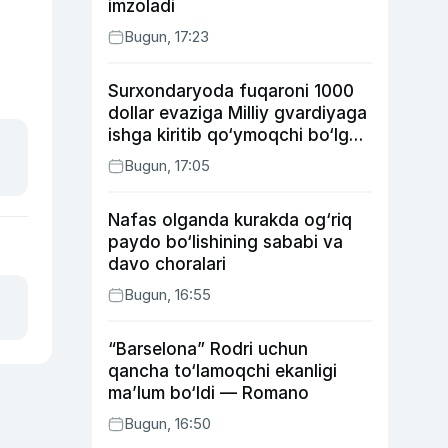
imzoladi
Bugun, 17:23
Surxondaryoda fuqaroni 1000
dollar evaziga Milliy gvardiyaga
ishga kiritib qo‘ymoqchi bo‘lgan
shaxs ushlandi
Bugun, 17:05
Nafas olganda kurakda og‘riq
paydo bo‘lishining sababi va
davo choralari
Bugun, 16:55
“Barselona” Rodri uchun
qancha to‘lamoqchi ekanligi
ma’lum bo‘ldi — Romano
Bugun, 16:50