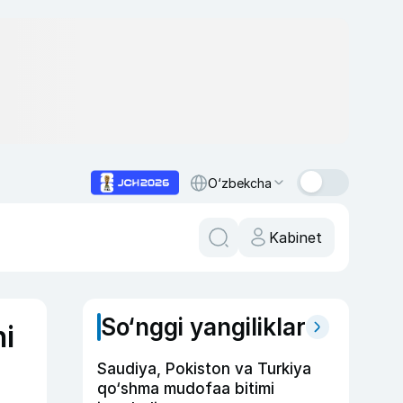
O‘zbekcha
Kabinet
So‘nggi yangiliklar
ni
Saudiya, Pokiston va Turkiya
qo‘shma mudofaa bitimi