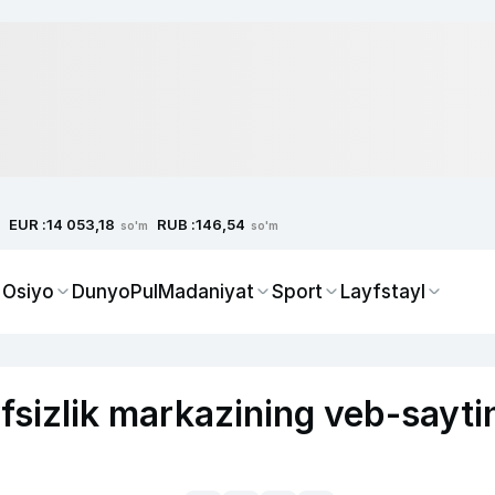
EUR :
RUB :
14 053,18
146,54
so'm
so'm
 Osiyo
Dunyo
Pul
Madaniyat
Sport
Layfstayl
sizlik markazining veb-sayti