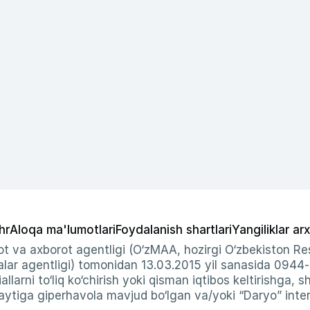
hr
Aloqa ma'lumotlari
Foydalanish shartlari
Yangiliklar arx
t va axborot agentligi (O‘zMAA, hozirgi O‘zbekiston Res
ar agentligi) tomonidan 13.03.2015 yil sanasida 0944
allarni to‘liq ko‘chirish yoki qisman iqtibos keltirishga, 
ytiga giperhavola mavjud bo‘lgan va/yoki “Daryo” intern