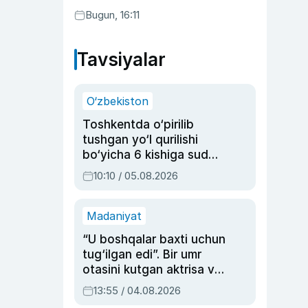
Bugun, 16:11
Tavsiyalar
O‘zbekiston
Toshkentda o‘pirilib
tushgan yo‘l qurilishi
bo‘yicha 6 kishiga sud
hukmi o‘qildi
10:10 / 05.08.2026
Madaniyat
“U boshqalar baxti uchun
tug‘ilgan edi”. Bir umr
otasini kutgan aktrisa va
dublyaj ustasi Rimma
13:55 / 04.08.2026
Ahmedovaning