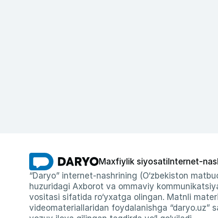
Maxfiylik siyosati
Internet-nas
“Daryo” internet-nashrining (O‘zbekiston matbuo
huzuridagi Axborot va ommaviy kommunikatsiyal
vositasi sifatida ro‘yxatga olingan. Matnli materi
videomateriallaridan foydalanishga “daryo.uz” sa