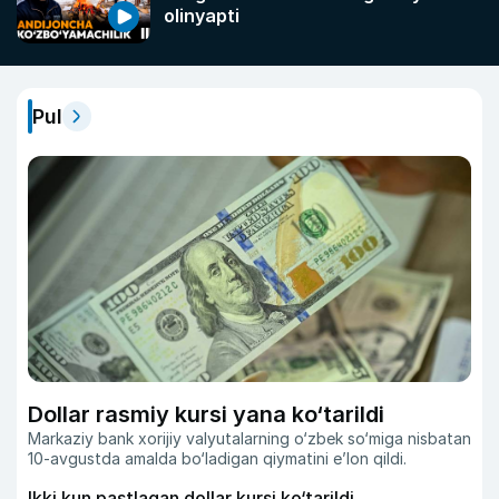
olinyapti
Pul
Dollar rasmiy kursi yana ko‘tarildi
Markaziy bank xorijiy valyutalarning o‘zbek so‘miga nisbatan
10-avgustda amalda bo‘ladigan qiymatini eʼlon qildi.
Ikki kun pastlagan dollar kursi ko‘tarildi