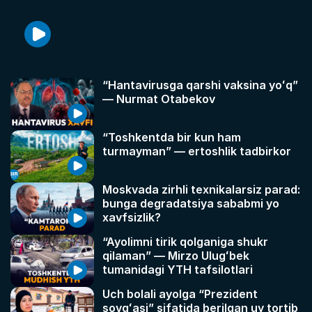
“Hantavirusga qarshi vaksina yoʻq”
— Nurmat Otabekov
“Toshkentda bir kun ham
turmayman” — ertoshlik tadbirkor
Moskvada zirhli texnikalarsiz parad:
bunga degradatsiya sababmi yo
xavfsizlik?
“Ayolimni tirik qolganiga shukr
qilaman” — Mirzo Ulugʻbek
tumanidagi YTH tafsilotlari
Uch bolali ayolga “Prezident
sovgʻasi” sifatida berilgan uy tortib