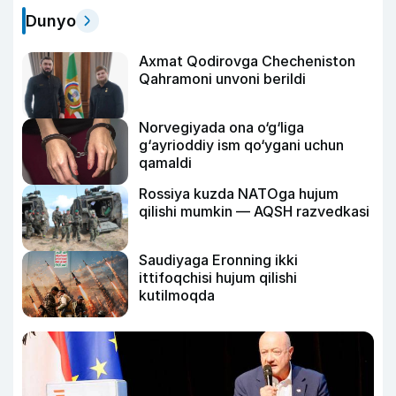
Dunyo
Axmat Qodirovga Checheniston
Qahramoni unvoni berildi
Norvegiyada ona o‘g‘liga
g‘ayrioddiy ism qo‘ygani uchun
qamaldi
Rossiya kuzda NATOga hujum
qilishi mumkin — AQSH razvedkasi
Saudiyaga Eronning ikki
ittifoqchisi hujum qilishi
kutilmoqda