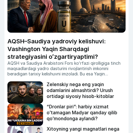
AQSH–Saudiya yadroviy kelishuvi:
Vashington Yaqin Sharqdagi
strategiyasini oʻzgartiryaptimi?
AQSH va Saudiya Arabistoni Fors koʻrfazi qirolligiga tinch
maqsadlardagi yadro dasturini rivojlantirish imkonini
beradigan tarixiy kelishuvni imzoladi.
Bu esa Yaqin
Sharqdagi kuchlar muvozanati va yadroviy xavfsizlik
Zelenskiy nega eng yaqin
masalasida yangi savollarni kun tartibiga olib chiqmoqda.
Zero, Isroil Eronning uranni boyitish dasturini oʻz milliy
odamlarini almashtirdi? Urush
xavfsizligiga tahdid sifatida baholab keladi.
Xoʻsh, nega
ortidagi siyosiy hisob-kitoblar
Vashington endi Ar-Riyodga aynan shunday imkoniyatni
taqdim etmoqda?
“Dronlar piri”: harbiy xizmat
oʻtamagan Madyar qanday qilib
qoʻmondonga aylandi?
Xitoyning yangi magnatlari nega