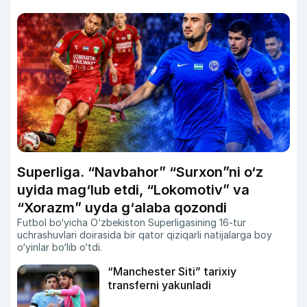
Superliga. “Navbahor” “Surxon”ni o‘z
uyida mag‘lub etdi, “Lokomotiv” va
“Xorazm” uyda g‘alaba qozondi
Futbol bo‘yicha O‘zbekiston Superligasining 16-tur
uchrashuvlari doirasida bir qator qiziqarli natijalarga boy
o‘yinlar bo‘lib o‘tdi.
“Manchester Siti” tarixiy
transferni yakunladi