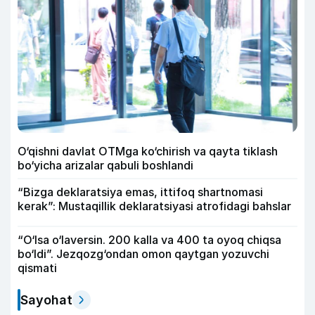
O‘qishni davlat OTMga ko‘chirish va qayta tiklash
bo‘yicha arizalar qabuli boshlandi
“Bizga deklaratsiya emas, ittifoq shartnomasi
kerak”: Mustaqillik deklaratsiyasi atrofidagi bahslar
“O‘lsa o‘laversin. 200 kalla va 400 ta oyoq chiqsa
bo‘ldi”. Jezqozg‘ondan omon qaytgan yozuvchi
qismati
Sayohat