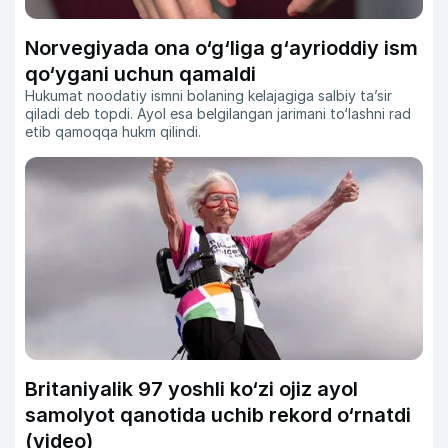
Norvegiyada ona o‘g‘liga g‘ayrioddiy ism
qo‘ygani uchun qamaldi
Hukumat noodatiy ismni bolaning kelajagiga salbiy ta’sir
qiladi deb topdi. Ayol esa belgilangan jarimani to‘lashni rad
etib qamoqqa hukm qilindi.
Britaniyalik 97 yoshli ko‘zi ojiz ayol
samolyot qanotida uchib rekord o‘rnatdi
(video)