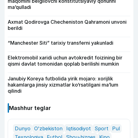
maqomini belgilovchi konstitutsiyaviy qonunni
ma’qulladi
Axmat Qodirovga Checheniston Qahramoni unvoni
berildi
“Manchester Siti” tarixiy transferni yakunladi
Elektromobil xaridi uchun avtokredit foizining bir
qismi davlat tomonidan qoplab berilishi mumkin
Janubiy Koreya futbolida yirik mojaro: xorijlik
hakamlarga jinsiy xizmatlar ko‘rsatilgani ma’lum
qilindi
Mashhur teglar
Dunyo
O'zbekiston
Iqtisodiyot
Sport
Pul
Texnologiya
Futbol
Shou-biznes
Kino