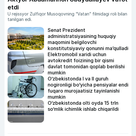
etdi
U rejissyor Zulfiqor Musoqovning “Vatan” filmidagi roli bilan
tanilgan edi.
Senat Prezident
administratsiyasining huquqiy
maqomini belgilovchi
konstitutsiyaviy qonunni ma’qulladi
Elektromobil xaridi uchun
avtokredit foizining bir qismi
davlat tomonidan qoplab berilishi
mumkin
O‘zbekistonda I va II guruh
nogironligi bo‘yicha pensiyalar endi
fuqaro murojaatisiz tayinlanishi
mumkin
O‘zbekistonda olti oyda 15 trln
so‘mlik ichimlik ishlab chiqarildi