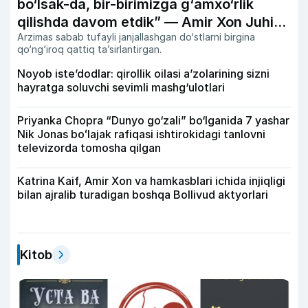
bo‘lsak-da, bir-birimizga g‘amxo‘rlik
qilishda davom etdik” — Amir Xon Juhi
Arzimas sabab tufayli janjallashgan do‘stlarni birgina
Chavla bilan do‘stligi haqida
qo‘ng‘iroq qattiq ta’sirlantirgan.
Noyob iste’dodlar: qirollik oilasi a’zolarining sizni
hayratga soluvchi sevimli mashg‘ulotlari
Priyanka Chopra “Dunyo go‘zali” bo‘lganida 7 yashar
Nik Jonas boʻlajak rafiqasi ishtirokidagi tanlovni
televizorda tomosha qilgan
Katrina Kaif, Amir Xon va hamkasblari ichida injiqligi
bilan ajralib turadigan boshqa Bollivud aktyorlari
Kitob