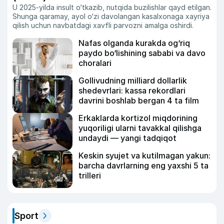
U 2025-yilda insult o‘tkazib, nutqida buzilishlar qayd etilgan.
Shunga qaramay, ayol o‘zi davolangan kasalxonaga xayriya
qilish uchun navbatdagi xavfli parvozni amalga oshirdi.
Nafas olganda kurakda og‘riq
paydo bo‘lishining sababi va davo
choralari
Gollivudning milliard dollarlik
shedevrlari: kassa rekordlari
davrini boshlab bergan 4 ta film
Erkaklarda kortizol miqdorining
yuqoriligi ularni tavakkal qilishga
undaydi — yangi tadqiqot
Keskin syujet va kutilmagan yakun:
barcha davrlarning eng yaxshi 5 ta
trilleri
Sport