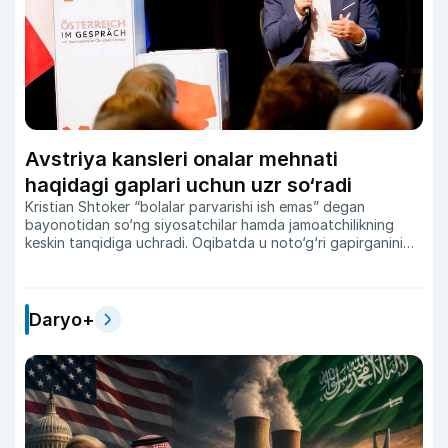
Avstriya kansleri onalar mehnati
haqidagi gaplari uchun uzr so‘radi
Kristian Shtoker “bolalar parvarishi ish emas” degan
bayonotidan so‘ng siyosatchilar hamda jamoatchilikning
keskin tanqidiga uchradi. Oqibatda u noto‘g‘ri gapirganini
aytib, ayollardan uzr so‘rashga majbur bo‘ldi.
Daryo+