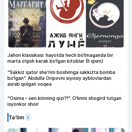
Jahon klassikasi: hayotda hech bo‘lmaganda bir
marta o‘qish kerak bo‘lgan kitoblar (II qism)
“Sakkiz qator she’rim boshimga sakkizta bomba
bo‘lgan”. Abdulla Oripovni siyosiy ayblovlardan
asrab qolgan voqea
“Osima – sen kimning qizi?!”. O‘limni shogird tutgan
isyonkor shoir
Ta’lim