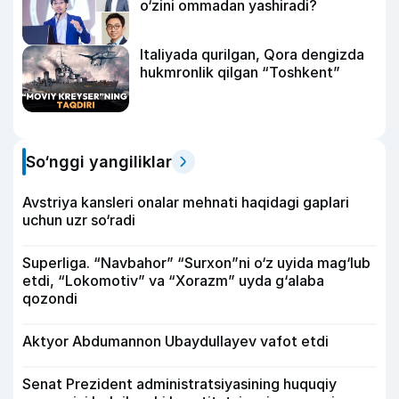
o‘zini ommadan yashiradi?
Italiyada qurilgan, Qora dengizda
hukmronlik qilgan “Toshkent”
So‘nggi yangiliklar
Avstriya kansleri onalar mehnati haqidagi gaplari
uchun uzr so‘radi
Superliga. “Navbahor” “Surxon”ni o‘z uyida mag‘lub
etdi, “Lokomotiv” va “Xorazm” uyda g‘alaba
qozondi
Aktyor Abdu­mannon Ubaydullayev vafot etdi
Senat Prezident administratsiyasining huquqiy