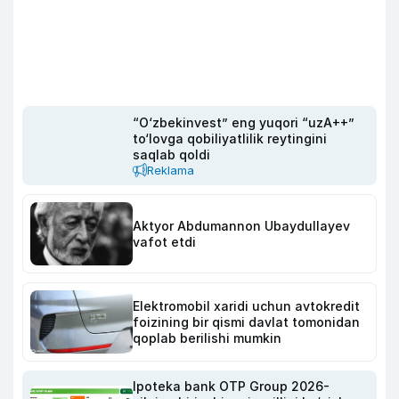
“O‘zbekinvest” eng yuqori “uzA++”
to‘lovga qobiliyatlilik reytingini
saqlab qoldi
Reklama
Aktyor Abdu­mannon Ubaydullayev
vafot etdi
Elektromobil xaridi uchun avtokredit
foizining bir qismi davlat tomonidan
qoplab berilishi mumkin
Ipoteka bank OTP Group 2026-