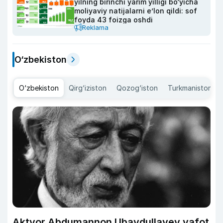
yilning birinchi yarim yilligi bo‘yicha
moliyaviy natijalarni e’lon qildi: sof
foyda 43 foizga oshdi
Reklama
O‘zbekiston
O‘zbekiston
Qirg‘iziston
Qozog‘iston
Turkmaniston
Aktyor Abdu­mannon Ubaydullayev vafot