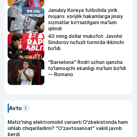
Janubiy Koreya futbolida yirik
mojaro: xorijlik hakamlarga jinsiy
xizmatlar ko‘rsatilgani ma’lum
qilindi
40 ming dollar mukofot: Javohir
Sindorov nufuzli turnirda ikkinchi
bo‘ldi
“Barselona” Rodri uchun qancha
to‘lamoqchi ekanligi ma’lum bo‘ldi
— Romano
Avto
Matiz’ning elektromobil varianti O‘zbekistonda ham
ishlab chiqariladimi? “O‘zavtosanoat” vakili javob
berdi