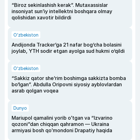
“Biroz sekinlashish kerak”. Mutaxassislar
insoniyat sun’iy intellektni boshqara olmay
qolishidan xavotir bildirdi
O‘zbekiston
Andijonda Tracker’ga 21 nafar bog‘cha bolasini
joylab, YTH sodir etgan ayolga sud hukmi o‘qildi
O‘zbekiston
“Sakkiz qator she’rim boshimga sakkizta bomba
bo‘lgan”. Abdulla Oripovni siyosiy ayblovlardan
asrab qolgan voqea
Dunyo
Mariupol qamalini yorib oʻtgan va “Izvarino
qozoni”dan chiqqan qahramon — Ukraina
armiyasi bosh qoʻmondoni Drapatiy haqida