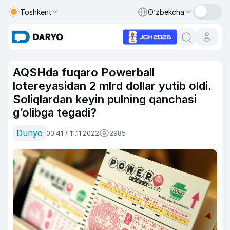
Toshkent
O‘zbekcha
AQSHda fuqaro Powerball
lotereyasidan 2 mlrd dollar yutib oldi.
Soliqlardan keyin pulning qanchasi
g‘olibga tegadi?
Dunyo
00:41 / 11.11.2022
2985