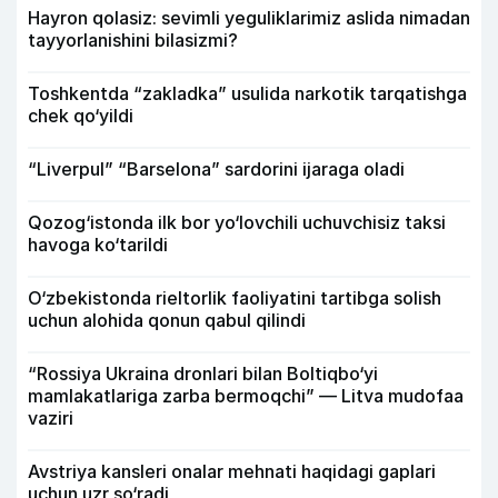
Hayron qolasiz: sevimli yeguliklarimiz aslida nimadan
tayyorlanishini bilasizmi?
Toshkentda “zakladka” usulida narkotik tarqatishga
chek qo‘yildi
“Liverpul” “Barselona” sardorini ijaraga oladi
Qozog‘istonda ilk bor yo‘lovchili uchuvchisiz taksi
havoga ko‘tarildi
O‘zbekistonda rieltorlik faoliyatini tartibga solish
uchun alohida qonun qabul qilindi
“Rossiya Ukraina dronlari bilan Boltiqbo‘yi
mamlakatlariga zarba bermoqchi” — Litva mudofaa
vaziri
Avstriya kansleri onalar mehnati haqidagi gaplari
uchun uzr so‘radi