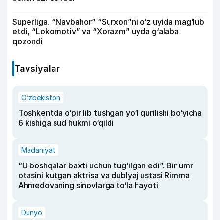
Superliga. “Navbahor” “Surxon”ni o‘z uyida mag‘lub
etdi, “Lokomotiv” va “Xorazm” uyda g‘alaba
qozondi
Tavsiyalar
O‘zbekiston
Toshkentda o‘pirilib tushgan yo‘l qurilishi bo‘yicha
6 kishiga sud hukmi o‘qildi
Madaniyat
“U boshqalar baxti uchun tug‘ilgan edi”. Bir umr
otasini kutgan aktrisa va dublyaj ustasi Rimma
Ahmedovaning sinovlarga to‘la hayoti
Dunyo