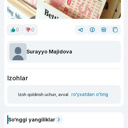
0
0
Surayyo Majidova
Izohlar
ro‘yxatdan o‘ting
Izoh qoldirish uchun, avval
So‘nggi yangiliklar