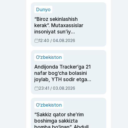
sinovlarga to‘la hayoti
Dunyo
“Biroz sekinlashish
kerak”. Mutaxassislar
insoniyat sun’iy
intellektni boshqara
12:40 / 04.08.2026
olmay qolishidan xavotir
bildirdi
O‘zbekiston
Andijonda Tracker’ga 21
nafar bog‘cha bolasini
joylab, YTH sodir etgan
ayolga sud hukmi o‘qildi
23:41 / 03.08.2026
O‘zbekiston
“Sakkiz qator she’rim
boshimga sakkizta
bomba bo‘lgan”. Abdulla