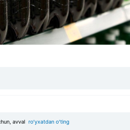
uchun, avval
ro‘yxatdan o‘ting