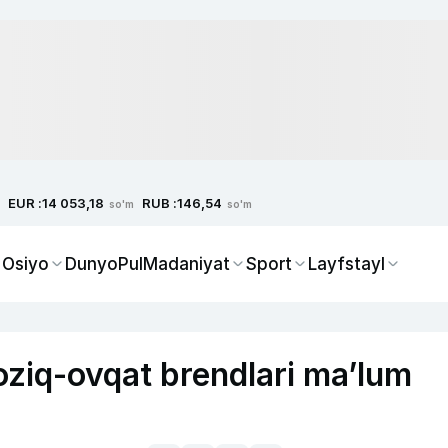
EUR :
RUB :
14 053,18
146,54
so'm
so'm
 Osiyo
Dunyo
Pul
Madaniyat
Sport
Layfstayl
ziq-ovqat brendlari ma’lum