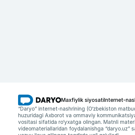
Maxfiylik siyosati
Internet-nas
“Daryo” internet-nashrining (O‘zbekiston matbuo
huzuridagi Axborot va ommaviy kommunikatsiyal
vositasi sifatida ro‘yxatga olingan. Matnli materi
videomateriallaridan foydalanishga “daryo.uz” sa