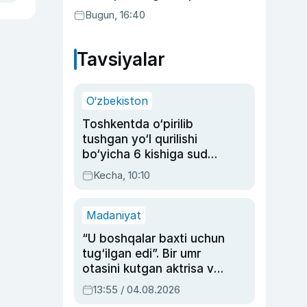
o‘tkazib yuboradi
Bugun, 16:40
Tavsiyalar
O‘zbekiston
Toshkentda o‘pirilib
tushgan yo‘l qurilishi
bo‘yicha 6 kishiga sud
hukmi o‘qildi
Kecha, 10:10
Madaniyat
“U boshqalar baxti uchun
tug‘ilgan edi”. Bir umr
otasini kutgan aktrisa va
dublyaj ustasi Rimma
13:55 / 04.08.2026
Ahmedovaning