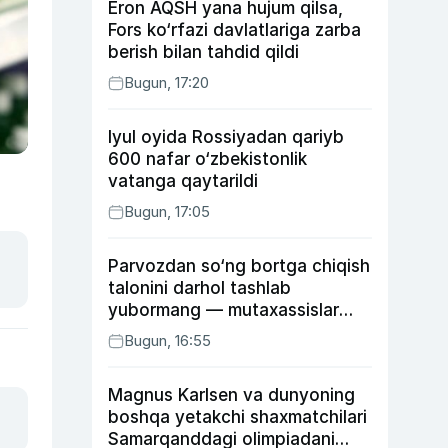
Eron AQSH yana hujum qilsa,
Fors ko‘rfazi davlatlariga zarba
berish bilan tahdid qildi
Bugun, 17:20
Iyul oyida Rossiyadan qariyb
600 nafar o‘zbekistonlik
vatanga qaytarildi
Bugun, 17:05
Parvozdan so‘ng bortga chiqish
talonini darhol tashlab
yubormang — mutaxassislar
buning sababini tushuntirdi
Bugun, 16:55
Magnus Karlsen va dunyoning
boshqa yetakchi shaxmatchilari
Samarqanddagi olimpiadani