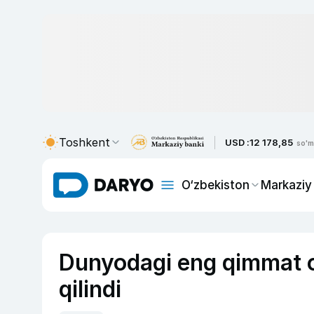
Toshkent
USD :
12 178,85
so'm
O‘zbekiston
Markaziy
Dunyodagi eng qimmat o
qilindi