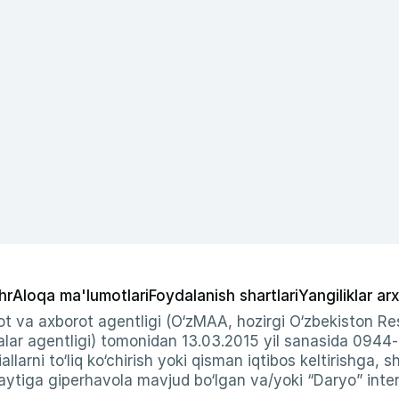
hr
Aloqa ma'lumotlari
Foydalanish shartlari
Yangiliklar arx
t va axborot agentligi (O‘zMAA, hozirgi O‘zbekiston Res
ar agentligi) tomonidan 13.03.2015 yil sanasida 0944
allarni to‘liq ko‘chirish yoki qisman iqtibos keltirishga, 
ytiga giperhavola mavjud bo‘lgan va/yoki “Daryo” intern