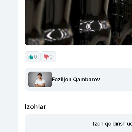
0
0
Foziljon Qambarov
Izohlar
Izoh qoldirish 