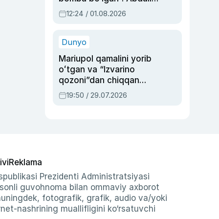
Oripovni siyosiy
12:24 / 01.08.2026
ayblovlardan asrab
qolgan voqea
Dunyo
Mariupol qamalini yorib
oʻtgan va “Izvarino
qozoni”dan chiqqan
qahramon — Ukraina
19:50 / 29.07.2026
armiyasi bosh
qoʻmondoni Drapatiy
haqida
ivi
Reklama
publikasi Prezidenti Administratsiyasi
-sonli guvohnoma bilan ommaviy axborot
shuningdek, fotografik, grafik, audio va/yoki
et-nashrining muallifligini ko‘rsatuvchi