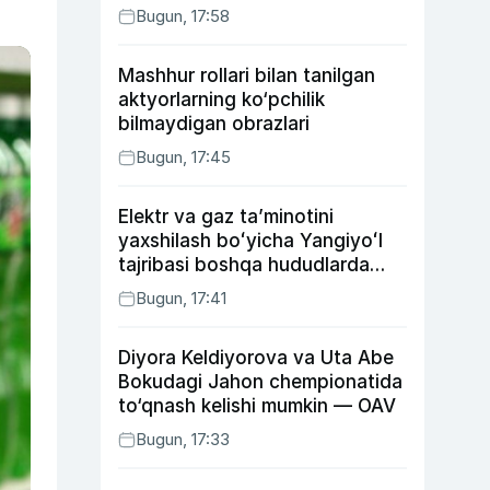
Bugun, 17:58
Mashhur rollari bilan tanilgan
aktyorlarning ko‘pchilik
bilmaydigan obrazlari
Bugun, 17:45
Elektr va gaz taʼminotini
yaxshilash boʻyicha Yangiyoʻl
tajribasi boshqa hududlarda
ham joriy etiladi
Bugun, 17:41
Diyora Keldiyorova va Uta Abe
Bokudagi Jahon chempionatida
to‘qnash kelishi mumkin — OAV
Bugun, 17:33