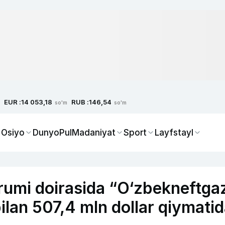
EUR :
RUB :
14 053,18
146,54
so'm
so'm
 Osiyo
Dunyo
Pul
Madaniyat
Sport
Layfstayl
orumi doirasida “O‘zbekneftga
bilan 507,4 mln dollar qiymati