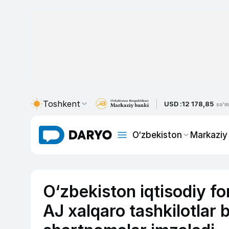
Toshkent
USD :
12 178,85
so'm
O‘zbekiston
Markaziy
O‘zbekiston iqtisodiy f
AJ xalqaro tashkilotlar 