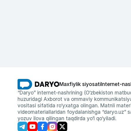
Maxfiylik siyosati
Internet-nas
“Daryo” internet-nashrining (O‘zbekiston matbuo
huzuridagi Axborot va ommaviy kommunikatsiyal
vositasi sifatida ro‘yxatga olingan. Matnli materi
videomateriallaridan foydalanishga “daryo.uz” sa
yozuv ilova qilingan taqdirda yo‘l qo‘yiladi.