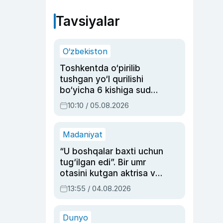
Tavsiyalar
O‘zbekiston
Toshkentda o‘pirilib
tushgan yo‘l qurilishi
bo‘yicha 6 kishiga sud
hukmi o‘qildi
10:10 / 05.08.2026
Madaniyat
“U boshqalar baxti uchun
tug‘ilgan edi”. Bir umr
otasini kutgan aktrisa va
dublyaj ustasi Rimma
13:55 / 04.08.2026
Ahmedovaning
sinovlarga to‘la hayoti
Dunyo