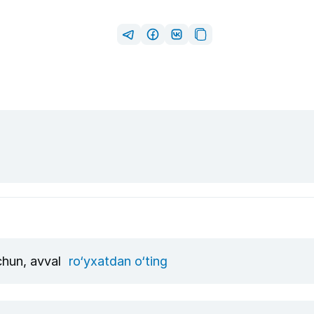
uchun, avval
ro‘yxatdan o‘ting