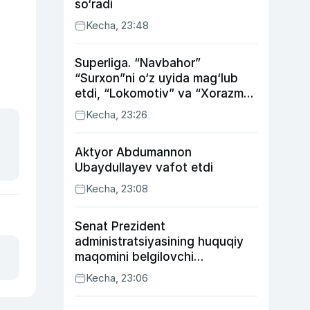
so‘radi
Kecha, 23:48
Superliga. “Navbahor”
“Surxon”ni o‘z uyida mag‘lub
etdi, “Lokomotiv” va “Xorazm”
uyda g‘alaba qozondi
Kecha, 23:26
Aktyor Abdu­mannon
Ubaydullayev vafot etdi
Kecha, 23:08
Senat Prezident
administratsiyasining huquqiy
maqomini belgilovchi
konstitutsiyaviy qonunni
Kecha, 23:06
ma’qulladi