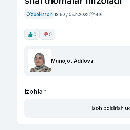
shartnomalar imzoladi
O‘zbekiston
18:50 / 05.11.2022
1416
0
0
Munojot Adilova
Izohlar
Izoh qoldirish 