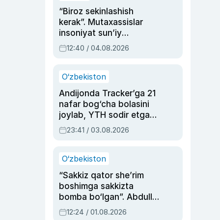
“Biroz sekinlashish
kerak”. Mutaxassislar
insoniyat sun’iy
intellektni boshqara
12:40 / 04.08.2026
olmay qolishidan xavotir
bildirdi
O‘zbekiston
Andijonda Tracker’ga 21
nafar bog‘cha bolasini
joylab, YTH sodir etgan
ayolga sud hukmi o‘qildi
23:41 / 03.08.2026
O‘zbekiston
“Sakkiz qator she’rim
boshimga sakkizta
bomba bo‘lgan”. Abdulla
Oripovni siyosiy
12:24 / 01.08.2026
ayblovlardan asrab