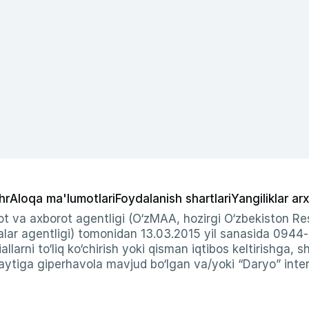
hr
Aloqa ma'lumotlari
Foydalanish shartlari
Yangiliklar arx
t va axborot agentligi (O‘zMAA, hozirgi O‘zbekiston Res
ar agentligi) tomonidan 13.03.2015 yil sanasida 0944
allarni to‘liq ko‘chirish yoki qisman iqtibos keltirishga, 
ytiga giperhavola mavjud bo‘lgan va/yoki “Daryo” intern