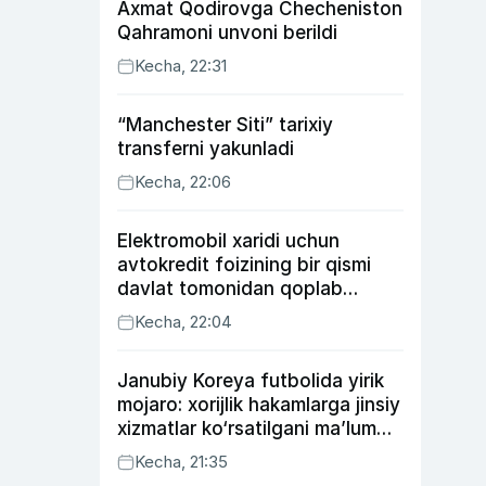
Axmat Qodirovga Checheniston
Qahramoni unvoni berildi
Kecha, 22:31
“Manchester Siti” tarixiy
transferni yakunladi
Kecha, 22:06
Elektromobil xaridi uchun
avtokredit foizining bir qismi
davlat tomonidan qoplab
berilishi mumkin
Kecha, 22:04
Janubiy Koreya futbolida yirik
mojaro: xorijlik hakamlarga jinsiy
xizmatlar ko‘rsatilgani ma’lum
qilindi
Kecha, 21:35