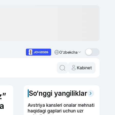
O‘zbekcha
Kabinet
So‘nggi yangiliklar
z”
da
Avstriya kansleri onalar mehnati
haqidagi gaplari uchun uzr