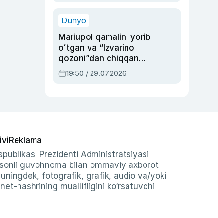
qolgan voqea
Dunyo
Mariupol qamalini yorib
oʻtgan va “Izvarino
qozoni”dan chiqqan
qahramon — Ukraina
19:50 / 29.07.2026
armiyasi bosh
qoʻmondoni Drapatiy
haqida
ivi
Reklama
publikasi Prezidenti Administratsiyasi
-sonli guvohnoma bilan ommaviy axborot
shuningdek, fotografik, grafik, audio va/yoki
et-nashrining muallifligini ko‘rsatuvchi