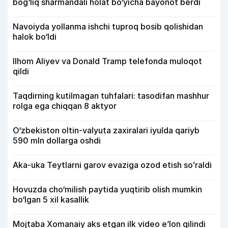
bog‘liq sharmandali holat bo‘yicha bayonot berdi
Navoiyda yollanma ishchi tuproq bosib qolishidan
halok bo‘ldi
Ilhom Aliyev va Donald Tramp telefonda muloqot
qildi
Taqdirning kutilmagan tuhfalari: tasodifan mashhur
rolga ega chiqqan 8 aktyor
O‘zbekiston oltin-valyuta zaxiralari iyulda qariyb
590 mln dollarga oshdi
Aka-uka Teytlarni garov evaziga ozod etish soʻraldi
Hovuzda cho‘milish paytida yuqtirib olish mumkin
bo‘lgan 5 xil kasallik
Mojtaba Xomanaiy aks etgan ilk video e’lon qilindi