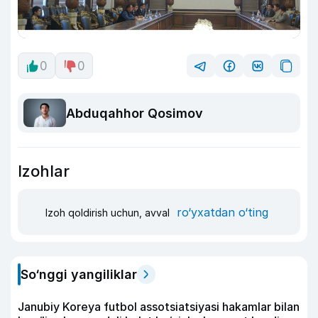
0
0
Abduqahhor Qosimov
Izohlar
ro‘yxatdan o‘ting
Izoh qoldirish uchun, avval
So‘nggi yangiliklar
Janubiy Koreya futbol assotsiatsiyasi hakamlar bilan