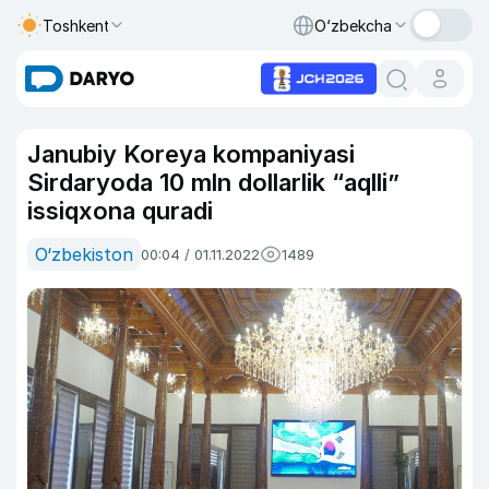
Toshkent
O‘zbekcha
Janubiy Koreya kompaniyasi
Sirdaryoda 10 mln dollarlik “aqlli”
issiqxona quradi
O‘zbekiston
00:04 / 01.11.2022
1489