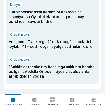
Dunyo
“Biroz sekinlashish kerak”. Mutaxassislar
insoniyat sun’iy intellektni boshqara olmay
qolishidan xavotir bildirdi
O‘zbekiston
Andijonda Tracker’ga 21 nafar bog‘cha bolasini
joylab, YTH sodir etgan ayolga sud hukmi o‘qildi
O‘zbekiston
“Sakkiz qator she’rim boshimga sakkizta bomba
bo‘lgan”. Abdulla Oripovni siyosiy ayblovlardan
asrab qolgan voqea
Bosh sahifa
Tasma
Menyu
Videolar
Daryo FM