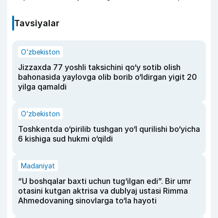
Tavsiyalar
O‘zbekiston
Jizzaxda 77 yoshli taksichini qo‘y sotib olish
bahonasida yaylovga olib borib o‘ldirgan yigit 20
yilga qamaldi
O‘zbekiston
Toshkentda o‘pirilib tushgan yo‘l qurilishi bo‘yicha
6 kishiga sud hukmi o‘qildi
Madaniyat
“U boshqalar baxti uchun tug‘ilgan edi”. Bir umr
otasini kutgan aktrisa va dublyaj ustasi Rimma
Ahmedovaning sinovlarga to‘la hayoti