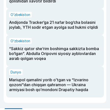
qolishidan xavotir bildirdi
O‘zbekiston
Andijonda Tracker’ga 21 nafar bog‘cha bolasini
joylab, YTH sodir etgan ayolga sud hukmi o‘qildi
O‘zbekiston
“Sakkiz qator she’rim boshimga sakkizta bomba
bo‘lgan”. Abdulla Oripovni siyosiy ayblovlardan
asrab qolgan voqea
Dunyo
Mariupol qamalini yorib oʻtgan va “Izvarino
qozoni”dan chiqqan qahramon — Ukraina
armiyasi bosh qoʻmondoni Drapatiy haqida