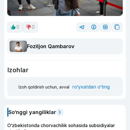
0
0
Foziljon Qambarov
Izohlar
ro‘yxatdan o‘ting
Izoh qoldirish uchun, avval
So‘nggi yangiliklar
O‘zbekistonda chorvachilik sohasida subsidiyalar