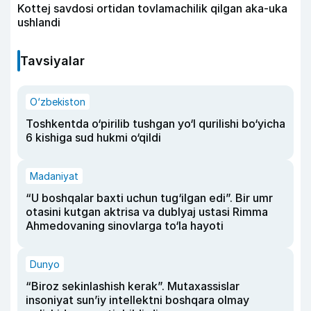
Kottej savdosi ortidan tovlamachilik qilgan aka-uka
ushlandi
Tavsiyalar
O‘zbekiston
Toshkentda o‘pirilib tushgan yo‘l qurilishi bo‘yicha
6 kishiga sud hukmi o‘qildi
Madaniyat
“U boshqalar baxti uchun tug‘ilgan edi”. Bir umr
otasini kutgan aktrisa va dublyaj ustasi Rimma
Ahmedovaning sinovlarga to‘la hayoti
Dunyo
“Biroz sekinlashish kerak”. Mutaxassislar
insoniyat sun’iy intellektni boshqara olmay