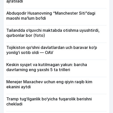
ajratiladi
Abduqodir Husanovning “Manchester Siti”dagi
maoshi ma’lum bo‘ldi
Tailandda o‘quvchi maktabda otishma uyushtirdi,
qurbonlar bor (foto)
Tojikiston qo‘shni davlatlardan uch baravar ko‘p
yonilg‘i sotib oldi — OAV
Keskin syujet va kutilmagan yakun: barcha
davrlarning eng yaxshi 5 ta trilleri
Menejer Maxachev uchun eng qiyin raqib kim
ekanini aytdi
Tramp tug‘ilganlik bo‘yicha fuqarolik berishni
chekladi