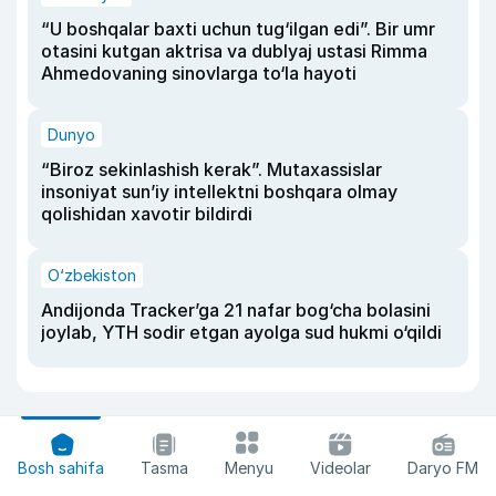
“U boshqalar baxti uchun tug‘ilgan edi”. Bir umr
otasini kutgan aktrisa va dublyaj ustasi Rimma
Ahmedovaning sinovlarga to‘la hayoti
Dunyo
“Biroz sekinlashish kerak”. Mutaxassislar
insoniyat sun’iy intellektni boshqara olmay
qolishidan xavotir bildirdi
O‘zbekiston
Andijonda Tracker’ga 21 nafar bog‘cha bolasini
joylab, YTH sodir etgan ayolga sud hukmi o‘qildi
Bosh sahifa
Tasma
Menyu
Videolar
Daryo FM