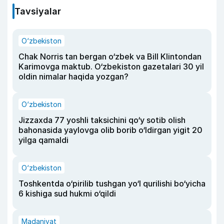
Tavsiyalar
O‘zbekiston
Chak Norris tan bergan o‘zbek va Bill Klintondan
Karimovga maktub. O‘zbekiston gazetalari 30 yil
oldin nimalar haqida yozgan?
O‘zbekiston
Jizzaxda 77 yoshli taksichini qo‘y sotib olish
bahonasida yaylovga olib borib o‘ldirgan yigit 20
yilga qamaldi
O‘zbekiston
Toshkentda o‘pirilib tushgan yo‘l qurilishi bo‘yicha
6 kishiga sud hukmi o‘qildi
Madaniyat