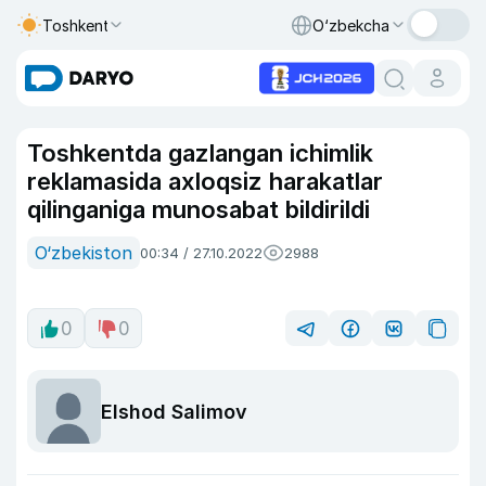
Toshkent
O‘zbekcha
Toshkentda gazlangan ichimlik
reklamasida axloqsiz harakatlar
qilinganiga munosabat bildirildi
O‘zbekiston
00:34 / 27.10.2022
2988
0
0
Elshod Salimov