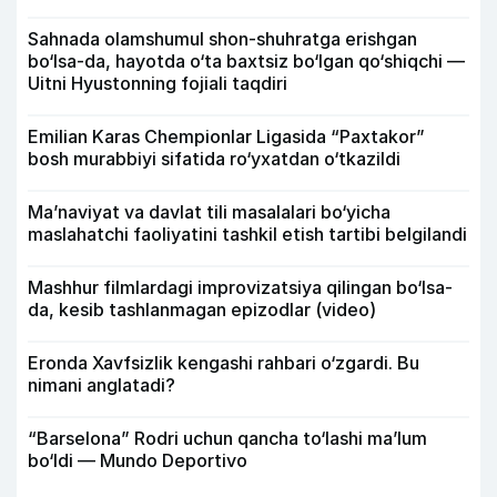
Sahnada olamshumul shon-shuhratga erishgan
bo‘lsa-da, hayotda o‘ta baxtsiz bo‘lgan qo‘shiqchi —
Uitni Hyustonning fojiali taqdiri
Emilian Karas Chempionlar Ligasida “Paxtakor”
bosh murabbiyi sifatida ro‘yxatdan o‘tkazildi
Ma’naviyat va davlat tili masalalari bo‘yicha
maslahatchi faoliyatini tashkil etish tartibi belgilandi
Mashhur filmlardagi improvizatsiya qilingan bo‘lsa-
da, kesib tashlanmagan epizodlar (video)
Eronda Xavfsizlik kengashi rahbari o‘zgardi. Bu
nimani anglatadi?
“Barselona” Rodri uchun qancha to‘lashi ma’lum
bo‘ldi — Mundo Deportivo