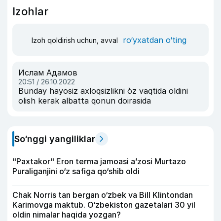
Izohlar
ro‘yxatdan o‘ting
Izoh qoldirish uchun, avval
Ислам Адамов
20:51 / 26.10.2022
Bunday hayosiz axloqsizlikni òz vaqtida oldini
olish kerak albatta qonun doirasida
So‘nggi yangiliklar
"Paxtakor" Eron terma jamoasi a’zosi Murtazo
Puraliganjini o‘z safiga qo‘shib oldi
Chak Norris tan bergan o‘zbek va Bill Klintondan
Karimovga maktub. O‘zbekiston gazetalari 30 yil
oldin nimalar haqida yozgan?