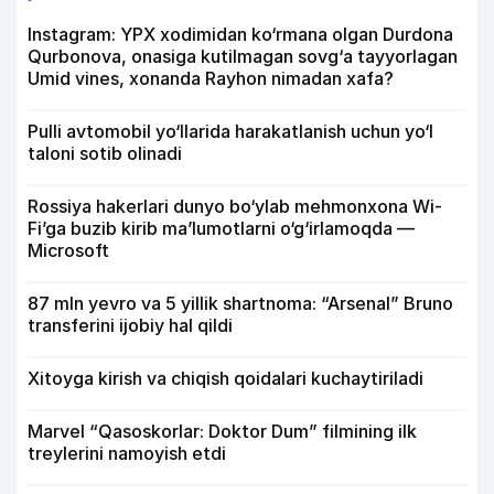
Instagram: YPX xodimidan ko‘rmana olgan Durdona
Qurbonova, onasiga kutilmagan sovg‘a tayyorlagan
Umid vines, xonanda Rayhon nimadan xafa?
Pulli avtomobil yo‘llarida harakatlanish uchun yo‘l
taloni sotib olinadi
Rossiya hakerlari dunyo bo‘ylab mehmonxona Wi-
Fi’ga buzib kirib ma’lumotlarni o‘g‘irlamoqda —
Microsoft
87 mln yevro va 5 yillik shartnoma: “Arsenal” Bruno
transferini ijobiy hal qildi
Xitoyga kirish va chiqish qoidalari kuchaytiriladi
Marvel “Qasoskorlar: Doktor Dum” filmining ilk
treylerini namoyish etdi