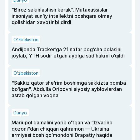
“Biroz sekinlashish kerak”. Mutaxassislar
insoniyat sun’iy intellektni boshqara olmay
qolishidan xavotir bildirdi
O‘zbekiston
Andijonda Tracker’ga 21 nafar bog‘cha bolasini
joylab, YTH sodir etgan ayolga sud hukmi o‘qildi
O‘zbekiston
“Sakkiz qator she’rim boshimga sakkizta bomba
bo‘lgan”. Abdulla Oripovni siyosiy ayblovlardan
asrab qolgan voqea
Dunyo
Mariupol qamalini yorib oʻtgan va “Izvarino
qozoni”dan chiqqan qahramon — Ukraina
armiyasi bosh qoʻmondoni Drapatiy haqida