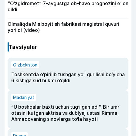
“O‘zgidromet” 7-avgustga ob-havo prognozini e’lon
qildi
Olmaliqda Mis boyitish fabrikasi magistral quvuri
yorildi (video)
Tavsiyalar
O‘zbekiston
Toshkentda o‘pirilib tushgan yo‘l qurilishi bo‘yicha
6 kishiga sud hukmi o‘qildi
Madaniyat
“U boshqalar baxti uchun tug‘ilgan edi”. Bir umr
otasini kutgan aktrisa va dublyaj ustasi Rimma
Ahmedovaning sinovlarga to‘la hayoti
Dunyo