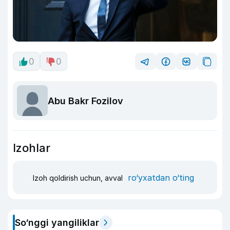
0
0
Abu Bakr Fozilov
Izohlar
ro‘yxatdan o‘ting
Izoh qoldirish uchun, avval
So‘nggi yangiliklar