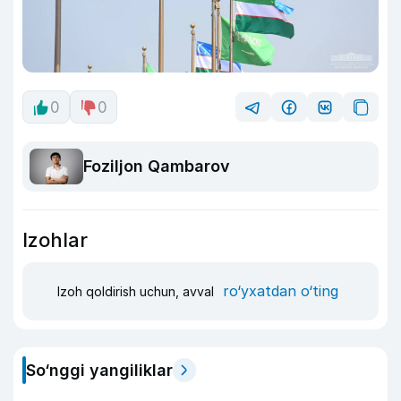
0
0
Foziljon Qambarov
Izohlar
ro‘yxatdan o‘ting
Izoh qoldirish uchun, avval
So‘nggi yangiliklar