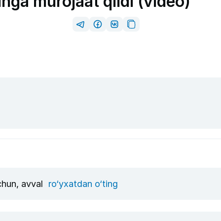
ga murojaat qildi (video)
uchun, avval
ro‘yxatdan o‘ting