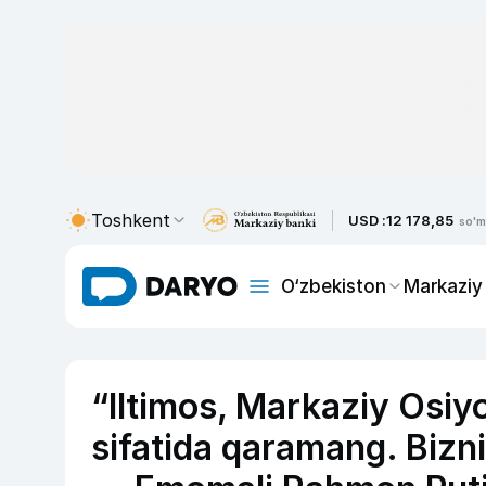
Toshkent
USD :
12 178,85
so'm
O‘zbekiston
Markaziy
“Iltimos, Markaziy Osiy
sifatida qaramang. Bizni