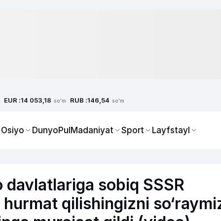
EUR :
RUB :
14 053,18
146,54
so'm
so'm
 Osiyo
Dunyo
Pul
Madaniyat
Sport
Layfstayl
o davlatlariga sobiq SSSR
 hurmat qilishingizni so‘raymi