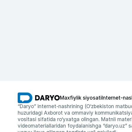
Maxfiylik siyosati
Internet-nas
“Daryo” internet-nashrining (O‘zbekiston matbuo
huzuridagi Axborot va ommaviy kommunikatsiyal
vositasi sifatida ro‘yxatga olingan. Matnli materi
videomateriallaridan foydalanishga “daryo.uz” sa