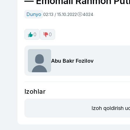
— Emomali Rahmon Putin
Dunyo
02:13 / 15.10.2022
4024
0
0
Abu Bakr Fozilov
Izohlar
Izoh qoldirish 