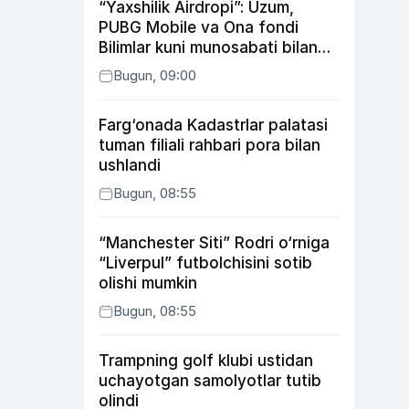
“Yaxshilik Airdropi”: Uzum,
PUBG Mobile va Ona fondi
Bilimlar kuni munosabati bilan
xayriya tadbirini yo‘lga
Bugun, 09:00
qo‘ymoqda
Farg‘onada Kadastrlar palatasi
tuman filiali rahbari pora bilan
ushlandi
Bugun, 08:55
“Manchester Siti” Rodri o‘rniga
“Liverpul” futbolchisini sotib
olishi mumkin
Bugun, 08:55
Trampning golf klubi ustidan
uchayotgan samolyotlar tutib
olindi