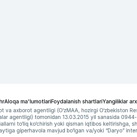
hr
Aloqa ma'lumotlari
Foydalanish shartlari
Yangiliklar arx
t va axborot agentligi (O‘zMAA, hozirgi O‘zbekiston Res
ar agentligi) tomonidan 13.03.2015 yil sanasida 0944
allarni to‘liq ko‘chirish yoki qisman iqtibos keltirishga, 
ytiga giperhavola mavjud bo‘lgan va/yoki “Daryo” intern