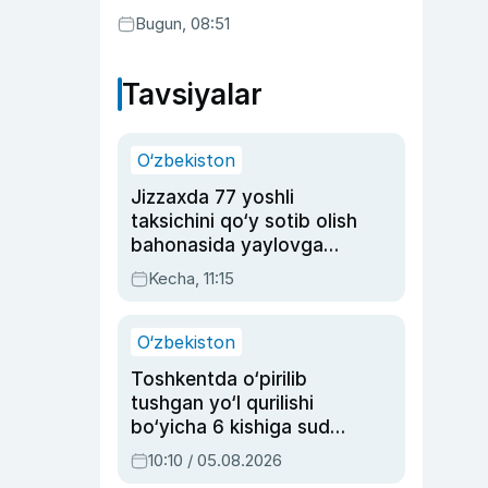
Bugun, 08:51
Tavsiyalar
O‘zbekiston
Jizzaxda 77 yoshli
taksichini qo‘y sotib olish
bahonasida yaylovga
olib borib o‘ldirgan yigit
Kecha, 11:15
20 yilga qamaldi
O‘zbekiston
Toshkentda o‘pirilib
tushgan yo‘l qurilishi
bo‘yicha 6 kishiga sud
hukmi o‘qildi
10:10 / 05.08.2026