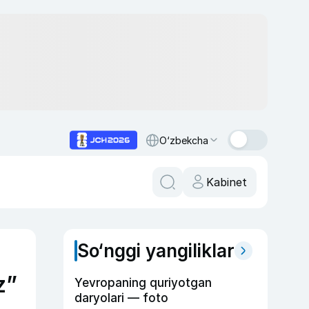
O‘zbekcha
Kabinet
So‘nggi yangiliklar
z”
Yevropaning quriyotgan
daryolari — foto