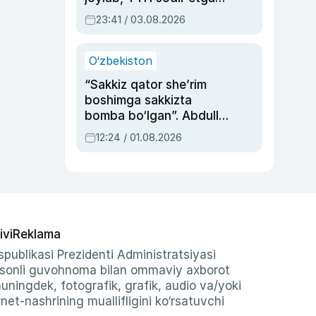
ayolga sud hukmi o‘qildi
23:41 / 03.08.2026
O‘zbekiston
“Sakkiz qator she’rim
boshimga sakkizta
bomba bo‘lgan”. Abdulla
Oripovni siyosiy
12:24 / 01.08.2026
ayblovlardan asrab
qolgan voqea
ivi
Reklama
publikasi Prezidenti Administratsiyasi
-sonli guvohnoma bilan ommaviy axborot
shuningdek, fotografik, grafik, audio va/yoki
et-nashrining muallifligini ko‘rsatuvchi