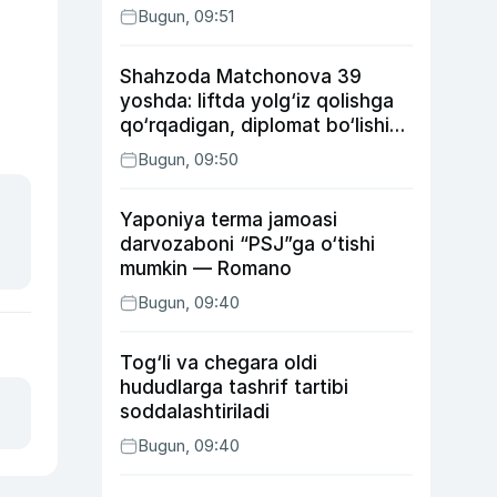
Bugun, 09:51
Shahzoda Matchonova 39
yoshda: liftda yolg‘iz qolishga
qo‘rqadigan, diplomat bo‘lishi
kutilgan, ukasidan xafa bo‘lgan
Bugun, 09:50
aktrisa haqida
Yaponiya terma jamoasi
darvozaboni “PSJ”ga o‘tishi
mumkin — Romano
Bugun, 09:40
Tog‘li va chegara oldi
hududlarga tashrif tartibi
soddalashtiriladi
Bugun, 09:40