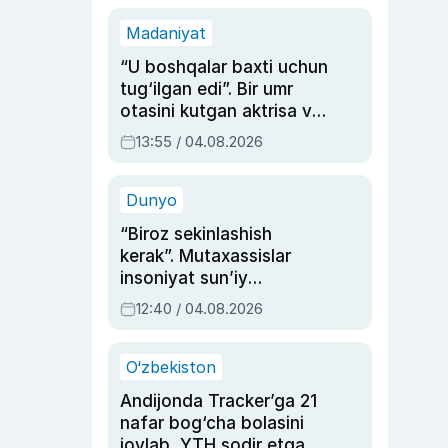
Madaniyat
“U boshqalar baxti uchun
tug‘ilgan edi”. Bir umr
otasini kutgan aktrisa va
dublyaj ustasi Rimma
13:55 / 04.08.2026
Ahmedovaning
sinovlarga to‘la hayoti
Dunyo
“Biroz sekinlashish
kerak”. Mutaxassislar
insoniyat sun’iy
intellektni boshqara
12:40 / 04.08.2026
olmay qolishidan xavotir
bildirdi
O‘zbekiston
Andijonda Tracker’ga 21
nafar bog‘cha bolasini
joylab, YTH sodir etgan