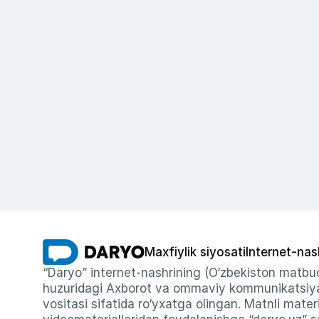
Maxfiylik siyosati
Internet-nas
“Daryo” internet-nashrining (O‘zbekiston matbuo
huzuridagi Axborot va ommaviy kommunikatsiyal
vositasi sifatida ro‘yxatga olingan. Matnli materi