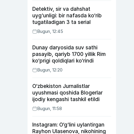
Detektiv, sir va dahshat
uyg‘unligi: bir nafasda ko‘rib
tugatiladigan 3 ta serial
Bugun, 12:45
Dunay daryosida suv sathi
pasayib, qariyb 1700 yillik Rim
ko‘prigi qoldiqlari ko‘rindi
Bugun, 12:20
O‘zbekiston Jurnalistlar
uyushmasi qoshida Blogerlar
ijodiy kengashi tashkil etildi
Bugun, 11:58
Instagram: O‘g‘lini uylantirgan
Rayhon Ulasenova, nikohining