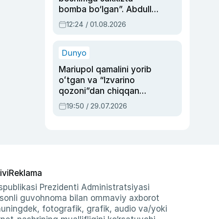
bomba bo‘lgan”. Abdulla
Oripovni siyosiy
12:24 / 01.08.2026
ayblovlardan asrab
qolgan voqea
Dunyo
Mariupol qamalini yorib
oʻtgan va “Izvarino
qozoni”dan chiqqan
qahramon — Ukraina
19:50 / 29.07.2026
armiyasi bosh
qoʻmondoni Drapatiy
haqida
ivi
Reklama
publikasi Prezidenti Administratsiyasi
-sonli guvohnoma bilan ommaviy axborot
shuningdek, fotografik, grafik, audio va/yoki