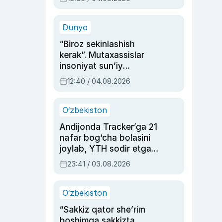
Ahmedovaning
sinovlarga to‘la hayoti
Dunyo
“Biroz sekinlashish
kerak”. Mutaxassislar
insoniyat sun’iy
intellektni boshqara
12:40 / 04.08.2026
olmay qolishidan xavotir
bildirdi
O‘zbekiston
Andijonda Tracker’ga 21
nafar bog‘cha bolasini
joylab, YTH sodir etgan
ayolga sud hukmi o‘qildi
23:41 / 03.08.2026
O‘zbekiston
“Sakkiz qator she’rim
boshimga sakkizta