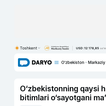
Toshkent
USD :
12 178,85
so'm
O‘zbekiston
Markaziy
O‘zbekistonning qaysi hu
bitimlari o‘sayotgani ma’