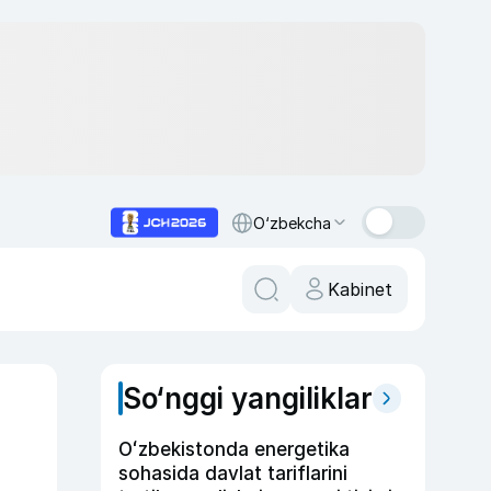
O‘zbekcha
Kabinet
So‘nggi yangiliklar
Oʻzbekistonda energetika
sohasida davlat tariflarini