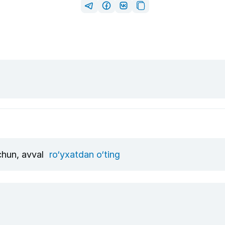
uchun, avval
ro‘yxatdan o‘ting