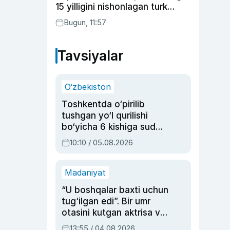
15 yilligini nishonlagan turk
aktyorlari va Kamelot qasriga
Bugun, 11:57
sayohat qilgan Zebo Rahimova
Tavsiyalar
O‘zbekiston
Toshkentda o‘pirilib
tushgan yo‘l qurilishi
bo‘yicha 6 kishiga sud
hukmi o‘qildi
10:10 / 05.08.2026
Madaniyat
“U boshqalar baxti uchun
tug‘ilgan edi”. Bir umr
otasini kutgan aktrisa va
dublyaj ustasi Rimma
13:55 / 04.08.2026