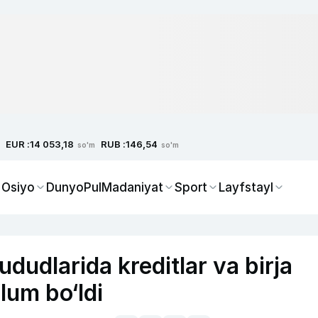
EUR :
RUB :
14 053,18
146,54
so'm
so'm
 Osiyo
Dunyo
Pul
Madaniyat
Sport
Layfstayl
dudlarida kreditlar va birja
lum bo‘ldi