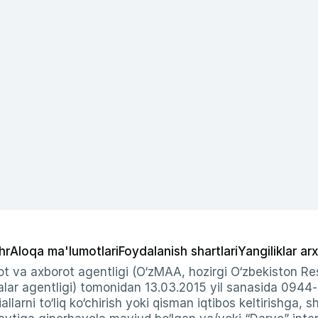
hr
Aloqa ma'lumotlari
Foydalanish shartlari
Yangiliklar arx
t va axborot agentligi (O‘zMAA, hozirgi O‘zbekiston Res
ar agentligi) tomonidan 13.03.2015 yil sanasida 0944
allarni to‘liq ko‘chirish yoki qisman iqtibos keltirishga, 