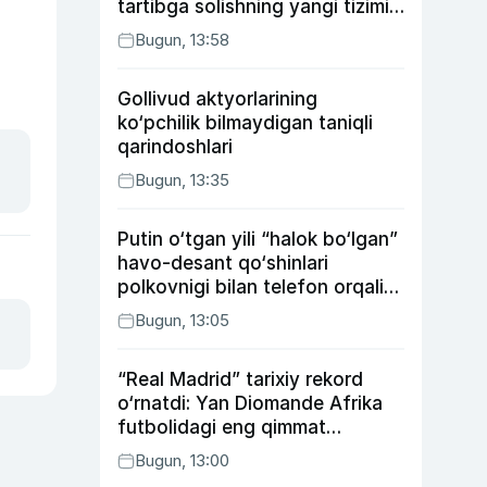
tartibga solishning yangi tizimi
joriy etildi
Bugun, 13:58
Gollivud aktyorlarining
ko‘pchilik bilmaydigan taniqli
qarindoshlari
Bugun, 13:35
Putin o‘tgan yili “halok bo‘lgan”
havo-desant qo‘shinlari
polkovnigi bilan telefon orqali
suhbatlashdi
Bugun, 13:05
“Real Madrid” tarixiy rekord
o‘rnatdi: Yan Diomande Afrika
futbolidagi eng qimmat
transferga aylandi
Bugun, 13:00