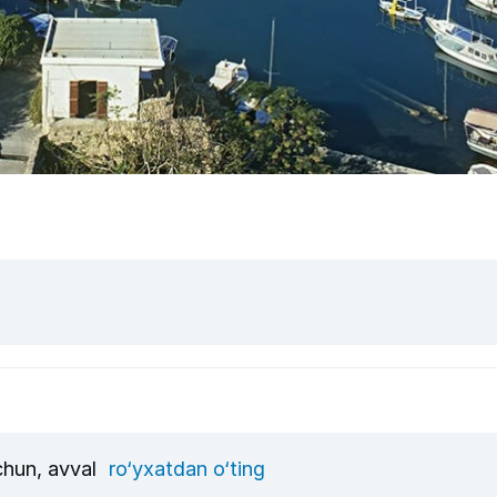
uchun, avval
ro‘yxatdan o‘ting