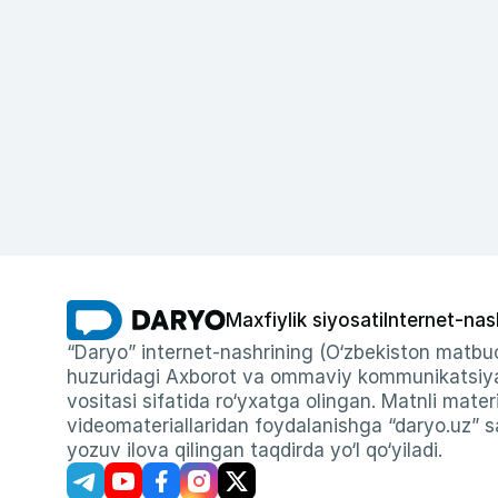
Maxfiylik siyosati
Internet-nas
“Daryo” internet-nashrining (O‘zbekiston matbuo
huzuridagi Axborot va ommaviy kommunikatsiyal
vositasi sifatida ro‘yxatga olingan. Matnli materi
videomateriallaridan foydalanishga “daryo.uz” sa
yozuv ilova qilingan taqdirda yo‘l qo‘yiladi.