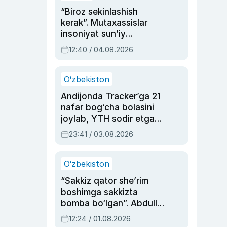
“Biroz sekinlashish
kerak”. Mutaxassislar
insoniyat sun’iy
intellektni boshqara
12:40 / 04.08.2026
olmay qolishidan xavotir
bildirdi
O‘zbekiston
Andijonda Tracker’ga 21
nafar bog‘cha bolasini
joylab, YTH sodir etgan
ayolga sud hukmi o‘qildi
23:41 / 03.08.2026
O‘zbekiston
“Sakkiz qator she’rim
boshimga sakkizta
bomba bo‘lgan”. Abdulla
Oripovni siyosiy
12:24 / 01.08.2026
ayblovlardan asrab