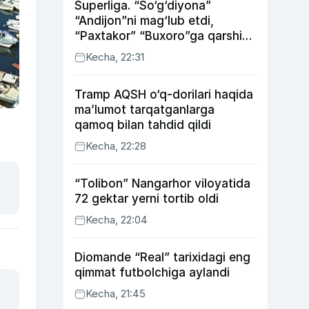
Superliga. “So‘g‘diyona”
“Andijon”ni mag‘lub etdi,
“Paxtakor” “Buxoro”ga qarshi
bahsda g‘alabani qo‘ldan
Kecha, 22:31
chiqardi
Tramp AQSH o‘q-dorilari haqida
ma’lumot tarqatganlarga
qamoq bilan tahdid qildi
Kecha, 22:28
“Tolibon” Nangarhor viloyatida
72 gektar yerni tortib oldi
Kecha, 22:04
Diomande “Real” tarixidagi eng
qimmat futbolchiga aylandi
Kecha, 21:45