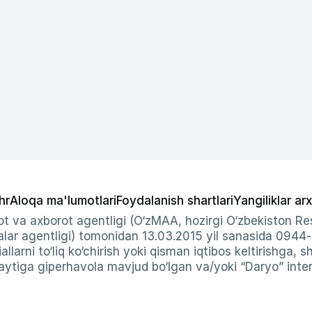
hr
Aloqa ma'lumotlari
Foydalanish shartlari
Yangiliklar arx
t va axborot agentligi (O‘zMAA, hozirgi O‘zbekiston Res
ar agentligi) tomonidan 13.03.2015 yil sanasida 0944
allarni to‘liq ko‘chirish yoki qisman iqtibos keltirishga, 
ytiga giperhavola mavjud bo‘lgan va/yoki “Daryo” intern