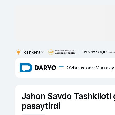
Toshkent
USD :
12 178,85
so'm
O‘zbekiston
Markaziy
Jahon Savdo Tashkiloti 
pasaytirdi