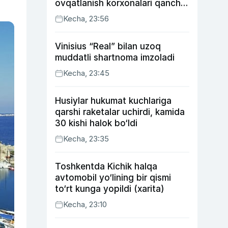
ovqatlanish korxonalari qancha
soliq toʻlagani ochiqlandi
Kecha, 23:56
Vinisius “Real” bilan uzoq
muddatli shartnoma imzoladi
Kecha, 23:45
Husiylar hukumat kuchlariga
qarshi raketalar uchirdi, kamida
30 kishi halok bo‘ldi
Kecha, 23:35
Toshkentda Kichik halqa
avtomobil yo‘lining bir qismi
to‘rt kunga yopildi (xarita)
Kecha, 23:10