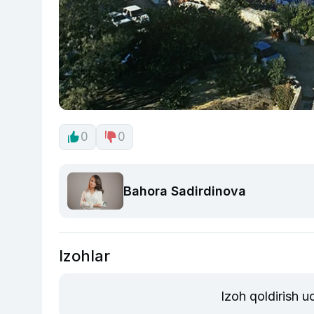
0
0
Bahora Sadirdinova
Izohlar
Izoh qoldirish 