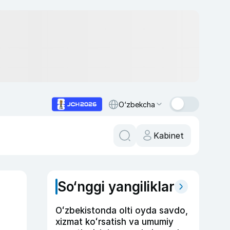
O‘zbekcha
Kabinet
So‘nggi yangiliklar
Oʻzbekistonda olti oyda savdo,
xizmat koʻrsatish va umumiy