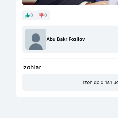
0
0
Abu Bakr Fozilov
Izohlar
Izoh qoldirish 