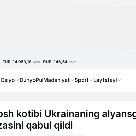
EUR :
RUB :
14 053,18
146,54
so'm
so'm
 Osiyo
Dunyo
Pul
Madaniyat
Sport
Layfstayl
osh kotibi Ukrainaning alyans
zasini qabul qildi