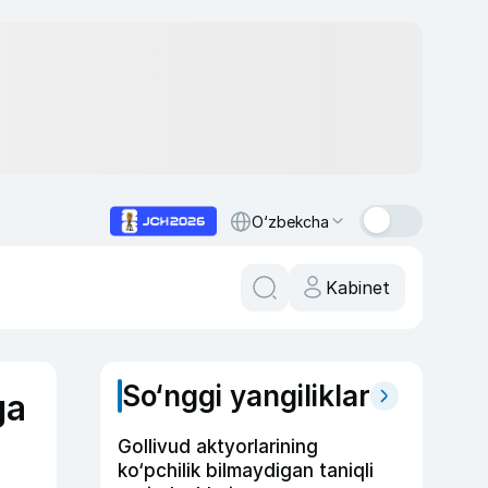
O‘zbekcha
Kabinet
So‘nggi yangiliklar
ga
Gollivud aktyorlarining
ko‘pchilik bilmaydigan taniqli