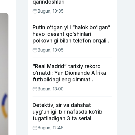
qarindoshlari
Bugun, 13:35
Putin o‘tgan yili “halok bo‘lgan”
havo-desant qo‘shinlari
polkovnigi bilan telefon orqali
suhbatlashdi
Bugun, 13:05
“Real Madrid” tarixiy rekord
o‘rnatdi: Yan Diomande Afrika
futbolidagi eng qimmat
transferga aylandi
Bugun, 13:00
Detektiv, sir va dahshat
uyg‘unligi: bir nafasda ko‘rib
tugatiladigan 3 ta serial
Bugun, 12:45