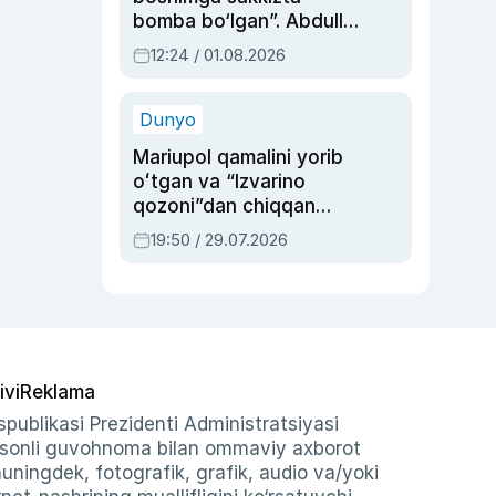
bomba bo‘lgan”. Abdulla
Oripovni siyosiy
12:24 / 01.08.2026
ayblovlardan asrab
qolgan voqea
Dunyo
Mariupol qamalini yorib
oʻtgan va “Izvarino
qozoni”dan chiqqan
qahramon — Ukraina
19:50 / 29.07.2026
armiyasi bosh
qoʻmondoni Drapatiy
haqida
ivi
Reklama
publikasi Prezidenti Administratsiyasi
-sonli guvohnoma bilan ommaviy axborot
shuningdek, fotografik, grafik, audio va/yoki