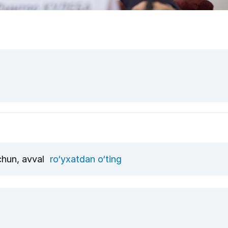
uchun, avval
ro‘yxatdan o‘ting