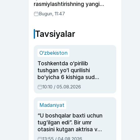
rasmiylashtirishning yangi
tartibini taklif qildi
Bugun, 11:47
Tavsiyalar
O‘zbekiston
Toshkentda o‘pirilib
tushgan yo‘l qurilishi
bo‘yicha 6 kishiga sud
hukmi o‘qildi
10:10 / 05.08.2026
Madaniyat
“U boshqalar baxti uchun
tug‘ilgan edi”. Bir umr
otasini kutgan aktrisa va
dublyaj ustasi Rimma
13:55 / 04.08.2026