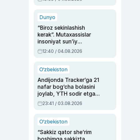
Ahmedovaning
sinovlarga to‘la hayoti
Dunyo
“Biroz sekinlashish
kerak”. Mutaxassislar
insoniyat sun’iy
intellektni boshqara
12:40 / 04.08.2026
olmay qolishidan xavotir
bildirdi
O‘zbekiston
Andijonda Tracker’ga 21
nafar bog‘cha bolasini
joylab, YTH sodir etgan
ayolga sud hukmi o‘qildi
23:41 / 03.08.2026
O‘zbekiston
“Sakkiz qator she’rim
boshimga sakkizta