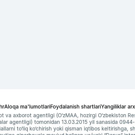
hr
Aloqa ma'lumotlari
Foydalanish shartlari
Yangiliklar arx
t va axborot agentligi (O‘zMAA, hozirgi O‘zbekiston Res
ar agentligi) tomonidan 13.03.2015 yil sanasida 0944
allarni to‘liq ko‘chirish yoki qisman iqtibos keltirishga, 