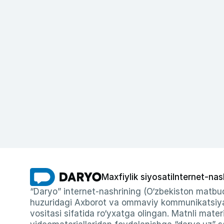
Maxfiylik siyosati
Internet-nas
“Daryo” internet-nashrining (O‘zbekiston matbuo
huzuridagi Axborot va ommaviy kommunikatsiyal
vositasi sifatida ro‘yxatga olingan. Matnli materi