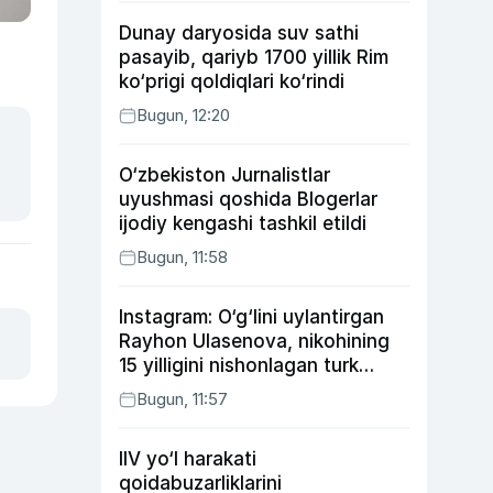
Dunay daryosida suv sathi
pasayib, qariyb 1700 yillik Rim
ko‘prigi qoldiqlari ko‘rindi
Bugun, 12:20
O‘zbekiston Jurnalistlar
uyushmasi qoshida Blogerlar
ijodiy kengashi tashkil etildi
Bugun, 11:58
Instagram: O‘g‘lini uylantirgan
Rayhon Ulasenova, nikohining
15 yilligini nishonlagan turk
aktyorlari va Kamelot qasriga
Bugun, 11:57
sayohat qilgan Zebo Rahimova
IIV yo‘l harakati
qoidabuzarliklarini