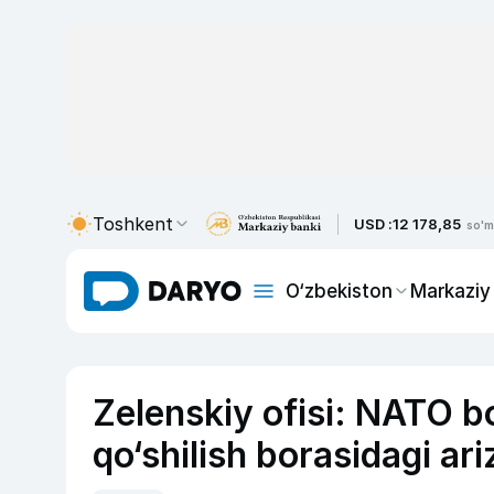
Toshkent
USD :
12 178,85
so'm
O‘zbekiston
Markaziy
Zelenskiy ofisi: NATO b
qo‘shilish borasidagi ari