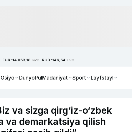
EUR :
RUB :
14 053,18
146,54
so'm
so'm
 Osiyo
Dunyo
Pul
Madaniyat
Sport
Layfstayl
z va sizga qirg‘iz-o‘zbek
a va demarkatsiya qilish