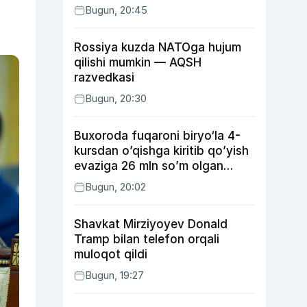
Bugun, 20:45
Rossiya kuzda NATOga hujum
qilishi mumkin — AQSH
razvedkasi
Bugun, 20:30
Buxoroda fuqaroni biryo‘la 4-
kursdan o’qishga kiritib qo’yish
evaziga 26 mln so’m olgan
shaxs ushlandi
Bugun, 20:02
Shavkat Mirziyoyev Donald
Tramp bilan telefon orqali
muloqot qildi
Bugun, 19:27