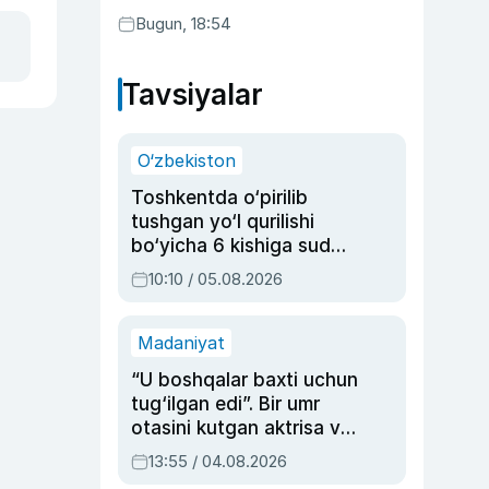
Bugun, 18:54
Tavsiyalar
O‘zbekiston
Toshkentda o‘pirilib
tushgan yo‘l qurilishi
bo‘yicha 6 kishiga sud
hukmi o‘qildi
10:10 / 05.08.2026
Madaniyat
“U boshqalar baxti uchun
tug‘ilgan edi”. Bir umr
otasini kutgan aktrisa va
dublyaj ustasi Rimma
13:55 / 04.08.2026
Ahmedovaning