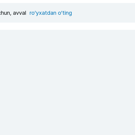
uchun, avval
ro‘yxatdan o‘ting