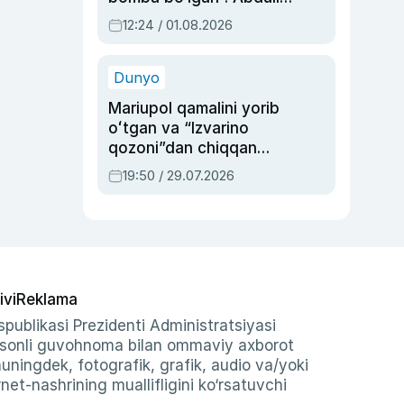
Oripovni siyosiy
12:24 / 01.08.2026
ayblovlardan asrab
qolgan voqea
Dunyo
Mariupol qamalini yorib
oʻtgan va “Izvarino
qozoni”dan chiqqan
qahramon — Ukraina
19:50 / 29.07.2026
armiyasi bosh
qoʻmondoni Drapatiy
haqida
ivi
Reklama
publikasi Prezidenti Administratsiyasi
-sonli guvohnoma bilan ommaviy axborot
shuningdek, fotografik, grafik, audio va/yoki
et-nashrining muallifligini ko‘rsatuvchi