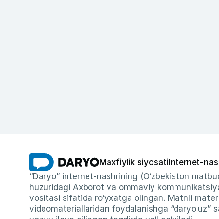
Maxfiylik siyosati
Internet-nas
“Daryo” internet-nashrining (O‘zbekiston matbuo
huzuridagi Axborot va ommaviy kommunikatsiyal
vositasi sifatida ro‘yxatga olingan. Matnli materi
videomateriallaridan foydalanishga “daryo.uz” sa