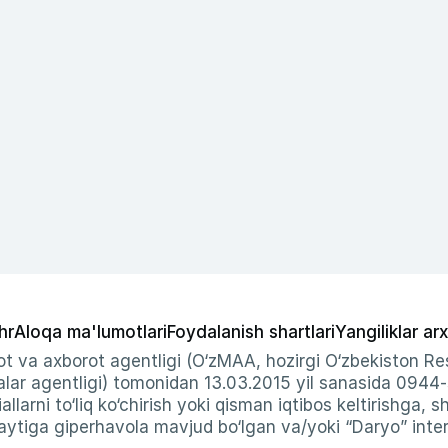
hr
Aloqa ma'lumotlari
Foydalanish shartlari
Yangiliklar arx
t va axborot agentligi (O‘zMAA, hozirgi O‘zbekiston Res
ar agentligi) tomonidan 13.03.2015 yil sanasida 0944
allarni to‘liq ko‘chirish yoki qisman iqtibos keltirishga, 
ytiga giperhavola mavjud bo‘lgan va/yoki “Daryo” intern