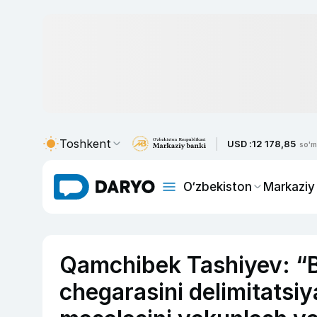
Toshkent
USD :
12 178,85
so'm
O‘zbekiston
Markaziy
Qamchibek Tashiyev: “Bi
chegarasini delimitatsiy