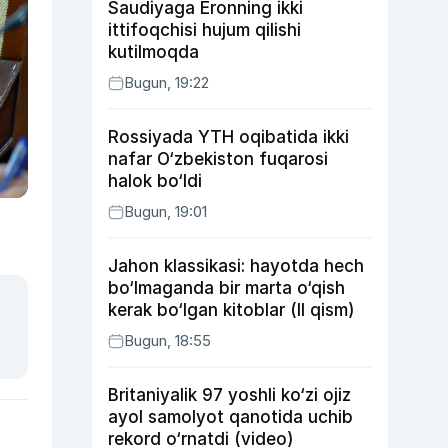
Saudiyaga Eronning ikki
ittifoqchisi hujum qilishi
kutilmoqda
Bugun, 19:22
Rossiyada YTH oqibatida ikki
nafar O‘zbekiston fuqarosi
halok bo‘ldi
Bugun, 19:01
Jahon klassikasi: hayotda hech
bo‘lmaganda bir marta o‘qish
kerak bo‘lgan kitoblar (II qism)
Bugun, 18:55
Britaniyalik 97 yoshli ko‘zi ojiz
ayol samolyot qanotida uchib
rekord o‘rnatdi (video)