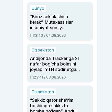
sinovlarga to‘la hayoti
Dunyo
“Biroz sekinlashish
kerak”. Mutaxassislar
insoniyat sun’iy
intellektni boshqara
12:40 / 04.08.2026
olmay qolishidan xavotir
bildirdi
O‘zbekiston
Andijonda Tracker’ga 21
nafar bog‘cha bolasini
joylab, YTH sodir etgan
ayolga sud hukmi o‘qildi
23:41 / 03.08.2026
O‘zbekiston
“Sakkiz qator she’rim
boshimga sakkizta
bomba bo‘lgan”. Abdulla