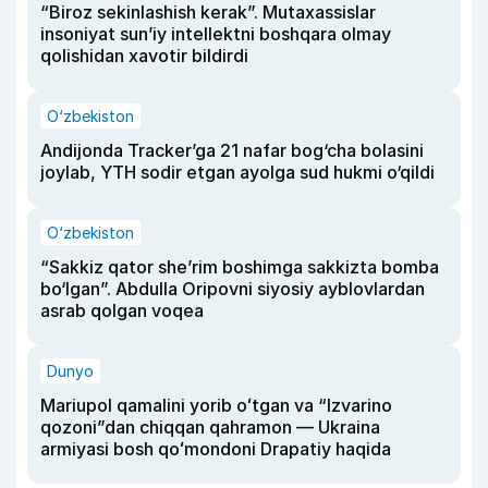
“Biroz sekinlashish kerak”. Mutaxassislar
insoniyat sun’iy intellektni boshqara olmay
qolishidan xavotir bildirdi
O‘zbekiston
Andijonda Tracker’ga 21 nafar bog‘cha bolasini
joylab, YTH sodir etgan ayolga sud hukmi o‘qildi
O‘zbekiston
“Sakkiz qator she’rim boshimga sakkizta bomba
bo‘lgan”. Abdulla Oripovni siyosiy ayblovlardan
asrab qolgan voqea
Dunyo
Mariupol qamalini yorib oʻtgan va “Izvarino
qozoni”dan chiqqan qahramon — Ukraina
armiyasi bosh qoʻmondoni Drapatiy haqida