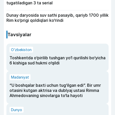
tugatiladigan 3 ta serial
Dunay daryosida suv sathi pasayib, qariyb 1700 yillik
Rim ko‘prigi qoldiqlari ko‘rindi
Tavsiyalar
O‘zbekiston
Toshkentda o‘pirilib tushgan yo‘l qurilishi bo‘yicha
6 kishiga sud hukmi o‘qildi
Madaniyat
“U boshqalar baxti uchun tug‘ilgan edi”. Bir umr
otasini kutgan aktrisa va dublyaj ustasi Rimma
Ahmedovaning sinovlarga to‘la hayoti
Dunyo