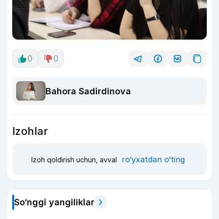
0
0
Bahora Sadirdinova
Izohlar
ro‘yxatdan o‘ting
Izoh qoldirish uchun, avval
So‘nggi yangiliklar