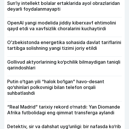
Sun’iy intellekt bolalar ertaklarida ayol obrazlaridan
deyarli foydalanmayapti
OpenAI yangi modelida jiddiy kiberxavf ehtimolini
qayd etdi va xavfsizlik choralarini kuchaytirdi
Oʻzbekistonda energetika sohasida davlat tariflarini
tartibga solishning yangi tizimi joriy etildi
Gollivud aktyorlarining ko‘pchilik bilmaydigan taniqli
qarindoshlari
Putin o‘tgan yili “halok bo‘lgan” havo-desant
qo‘shinlari polkovnigi bilan telefon orqali
suhbatlashdi
“Real Madrid” tarixiy rekord o‘rnatdi: Yan Diomande
Afrika futbolidagi eng qimmat transferga aylandi
Detektiv, sir va dahshat uyg‘unligi: bir nafasda ko‘rib