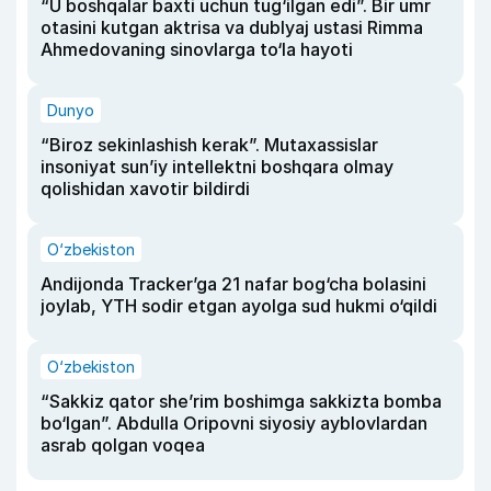
“U boshqalar baxti uchun tug‘ilgan edi”. Bir umr
otasini kutgan aktrisa va dublyaj ustasi Rimma
Ahmedovaning sinovlarga to‘la hayoti
Dunyo
“Biroz sekinlashish kerak”. Mutaxassislar
insoniyat sun’iy intellektni boshqara olmay
qolishidan xavotir bildirdi
O‘zbekiston
Andijonda Tracker’ga 21 nafar bog‘cha bolasini
joylab, YTH sodir etgan ayolga sud hukmi o‘qildi
O‘zbekiston
“Sakkiz qator she’rim boshimga sakkizta bomba
bo‘lgan”. Abdulla Oripovni siyosiy ayblovlardan
asrab qolgan voqea