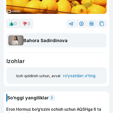
0
0
Bahora Sadirdinova
Izohlar
ro‘yxatdan o‘ting
Izoh qoldirish uchun, avval
So‘nggi yangiliklar
Eron Hormuz bo‘g‘ozini ochish uchun AQSHga 6 ta