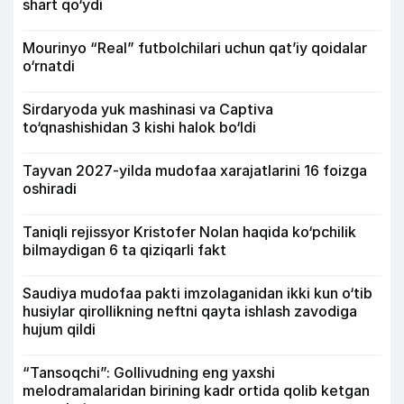
shart qo‘ydi
Mourinyo “Real” futbolchilari uchun qat’iy qoidalar
o‘rnatdi
Sirdaryoda yuk mashinasi va Captiva
to‘qnashishidan 3 kishi halok bo‘ldi
Tayvan 2027-yilda mudofaa xarajatlarini 16 foizga
oshiradi
Taniqli rejissyor Kristofer Nolan haqida ko‘pchilik
bilmaydigan 6 ta qiziqarli fakt
Saudiya mudofaa pakti imzolaganidan ikki kun o‘tib
husiylar qirollikning neftni qayta ishlash zavodiga
hujum qildi
“Tansoqchi”: Gollivudning eng yaxshi
melodramalaridan birining kadr ortida qolib ketgan