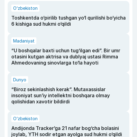
O‘zbekiston
Toshkentda o‘pirilib tushgan yo‘l qurilishi bo‘yicha
6 kishiga sud hukmi o‘qildi
Madaniyat
“U boshqalar baxti uchun tug‘ilgan edi”. Bir umr
otasini kutgan aktrisa va dublyaj ustasi Rimma
Ahmedovaning sinovlarga to‘la hayoti
Dunyo
“Biroz sekinlashish kerak”. Mutaxassislar
insoniyat sun’iy intellektni boshqara olmay
qolishidan xavotir bildirdi
O‘zbekiston
Andijonda Tracker’ga 21 nafar bog‘cha bolasini
joylab, YTH sodir etgan ayolga sud hukmi o‘qildi