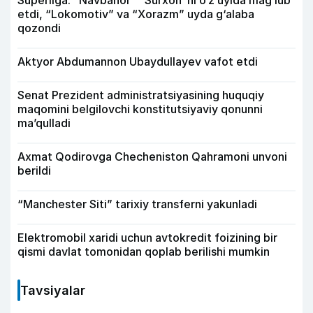
Superliga. “Navbahor” “Surxon”ni o‘z uyida mag‘lub
etdi, “Lokomotiv” va “Xorazm” uyda g‘alaba
qozondi
Aktyor Abdu­mannon Ubaydullayev vafot etdi
Senat Prezident administratsiyasining huquqiy
maqomini belgilovchi konstitutsiyaviy qonunni
ma’qulladi
Axmat Qodirovga Checheniston Qahramoni unvoni
berildi
“Manchester Siti” tarixiy transferni yakunladi
Elektromobil xaridi uchun avtokredit foizining bir
qismi davlat tomonidan qoplab berilishi mumkin
Tavsiyalar