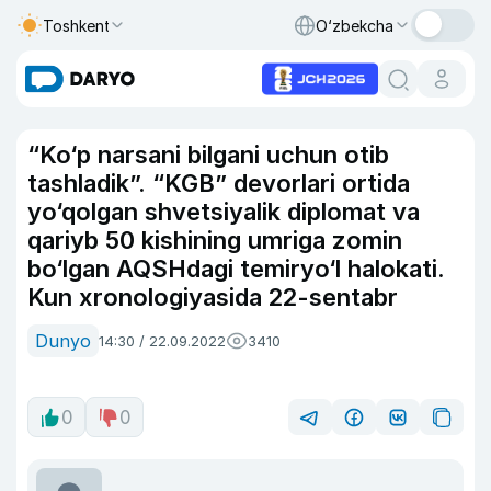
Toshkent
O‘zbekcha
“Ko‘p narsani bilgani uchun otib
tashladik”. “KGB” devorlari ortida
yo‘qolgan shvetsiyalik diplomat va
qariyb 50 kishining umriga zomin
bo‘lgan AQSHdagi temiryo‘l halokati.
Kun xronologiyasida 22-sentabr
Dunyo
14:30 / 22.09.2022
3410
0
0