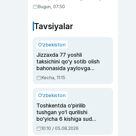
Bugun, 07:50
Tavsiyalar
O‘zbekiston
Jizzaxda 77 yoshli
taksichini qo‘y sotib olish
bahonasida yaylovga
olib borib o‘ldirgan yigit
Kecha, 11:15
20 yilga qamaldi
O‘zbekiston
Toshkentda o‘pirilib
tushgan yo‘l qurilishi
bo‘yicha 6 kishiga sud
hukmi o‘qildi
10:10 / 05.08.2026