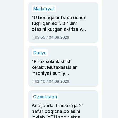
Madaniyat
“U boshqalar baxti uchun
tug‘ilgan edi”. Bir umr
otasini kutgan aktrisa va
dublyaj ustasi Rimma
13:55 / 04.08.2026
Ahmedovaning
sinovlarga to‘la hayoti
Dunyo
“Biroz sekinlashish
kerak”. Mutaxassislar
insoniyat sun’iy
intellektni boshqara
12:40 / 04.08.2026
olmay qolishidan xavotir
bildirdi
O‘zbekiston
Andijonda Tracker’ga 21
nafar bog‘cha bolasini
joylab, YTH sodir etgan