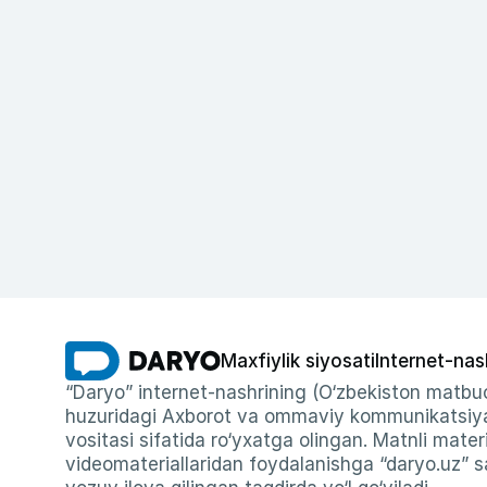
Maxfiylik siyosati
Internet-nas
“Daryo” internet-nashrining (O‘zbekiston matbuo
huzuridagi Axborot va ommaviy kommunikatsiyal
vositasi sifatida ro‘yxatga olingan. Matnli materi
videomateriallaridan foydalanishga “daryo.uz” sa