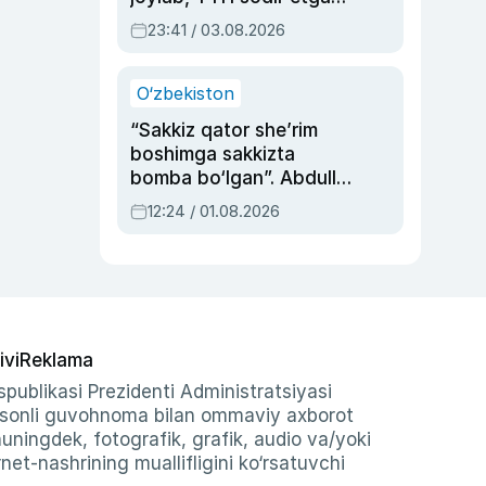
ayolga sud hukmi o‘qildi
23:41 / 03.08.2026
O‘zbekiston
“Sakkiz qator she’rim
boshimga sakkizta
bomba bo‘lgan”. Abdulla
Oripovni siyosiy
12:24 / 01.08.2026
ayblovlardan asrab
qolgan voqea
ivi
Reklama
publikasi Prezidenti Administratsiyasi
-sonli guvohnoma bilan ommaviy axborot
shuningdek, fotografik, grafik, audio va/yoki
et-nashrining muallifligini ko‘rsatuvchi