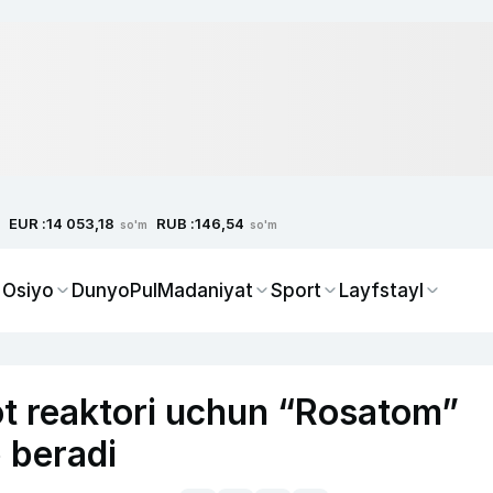
EUR :
RUB :
14 053,18
146,54
so'm
so'm
 Osiyo
Dunyo
Pul
Madaniyat
Sport
Layfstayl
ot reaktori uchun “Rosatom”
b beradi