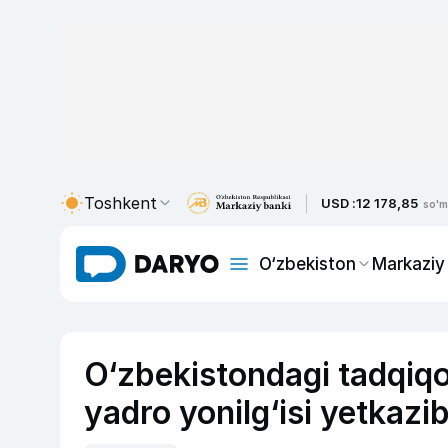
Toshkent
USD :
12 178,85
so'm
O‘zbekiston
Markaziy
O‘zbekistondagi tadqiq
yadro yonilg‘isi yetkazi