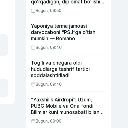
qo‘rqadigan, diplomat bo‘lishi
kutilgan, ukasidan xafa bo‘lgan
Bugun, 09:50
aktrisa haqida
Yaponiya terma jamoasi
darvozaboni “PSJ”ga o‘tishi
mumkin — Romano
Bugun, 09:40
Tog‘li va chegara oldi
hududlarga tashrif tartibi
soddalashtiriladi
Bugun, 09:40
“Yaxshilik Airdropi”: Uzum,
PUBG Mobile va Ona fondi
Bilimlar kuni munosabati bilan
xayriya tadbirini yo‘lga
Bugun, 09:00
qo‘ymoqda