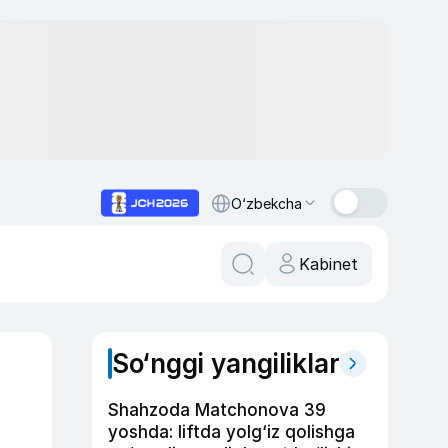
O‘zbekcha
Kabinet
So‘nggi yangiliklar
Shahzoda Matchonova 39
yoshda: liftda yolg‘iz qolishga