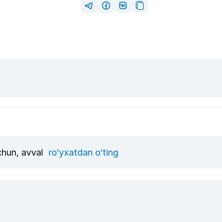
uchun, avval
ro‘yxatdan o‘ting