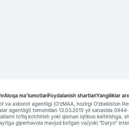
hr
Aloqa ma'lumotlari
Foydalanish shartlari
Yangiliklar arx
t va axborot agentligi (O‘zMAA, hozirgi O‘zbekiston Res
ar agentligi) tomonidan 13.03.2015 yil sanasida 0944
allarni to‘liq ko‘chirish yoki qisman iqtibos keltirishga, 
ytiga giperhavola mavjud bo‘lgan va/yoki “Daryo” intern