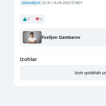
Iqtisodiyot
22:31 / 14.09.2022
1827
0
0
Foziljon Qambarov
Izohlar
Izoh qoldirish 