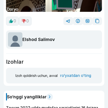
0
0
Elshod Salimov
Izohlar
ro‘yxatdan o‘ting
Izoh qoldirish uchun, avval
So‘nggi yangiliklar
Tayvan 2027-yilda mudofaa xarajatlarini 16 foizga