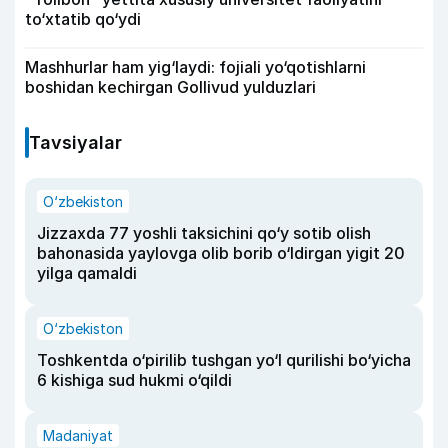
to‘xtatib qo‘ydi
Mashhurlar ham yig‘laydi: fojiali yo‘qotishlarni
boshidan kechirgan Gollivud yulduzlari
Tavsiyalar
O‘zbekiston
Jizzaxda 77 yoshli taksichini qo‘y sotib olish
bahonasida yaylovga olib borib o‘ldirgan yigit 20
yilga qamaldi
O‘zbekiston
Toshkentda o‘pirilib tushgan yo‘l qurilishi bo‘yicha
6 kishiga sud hukmi o‘qildi
Madaniyat