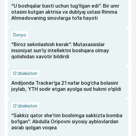
“U boshqalar baxti uchun tug‘ilgan edi”. Bir umr
otasini kutgan aktrisa va dublyaj ustasi Rimma
Ahmedovaning sinovlarga to‘la hayoti
Dunyo
“Biroz sekinlashish kerak”. Mutaxassislar
insoniyat sun’iy intellektni boshqara olmay
qolishidan xavotir bildirdi
O‘zbekiston
Andijonda Tracker’ga 21 nafar bog‘cha bolasini
joylab, YTH sodir etgan ayolga sud hukmi o‘qildi
O‘zbekiston
“Sakkiz qator she’rim boshimga sakkizta bomba
bo‘lgan”. Abdulla Oripovni siyosiy ayblovlardan
asrab qolgan voqea