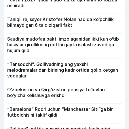
oshiradi
Taniqli rejissyor Kristofer Nolan haqida ko‘pchilik
bilmaydigan 6 ta qiziqarli fakt
Saudiya mudofaa pakti imzolaganidan ikki kun o‘tib
husiylar qirollikning neftni qayta ishlash zavodiga
hujum qildi
“Tansoqchi”: Gollivudning eng yaxshi
melodramalaridan birining kadr ortida qolib ketgan
voqealari
O‘zbekiston va Qirg‘iziston pensiya to‘lovlari
bo‘yicha kelishuvga erishdi
“Barselona” Rodri uchun “Manchester Siti”ga bir
futbolchisini taklif qildi
“Tolibon” yettita xususiy universitet faoliyatini