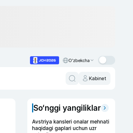
O‘zbekcha
Kabinet
So‘nggi yangiliklar
Avstriya kansleri onalar mehnati
haqidagi gaplari uchun uzr