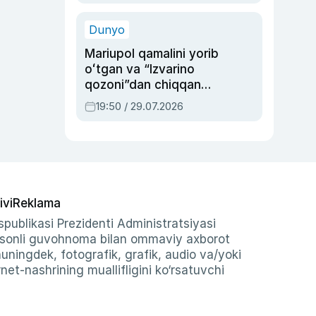
qolgan voqea
Dunyo
Mariupol qamalini yorib
oʻtgan va “Izvarino
qozoni”dan chiqqan
qahramon — Ukraina
19:50 / 29.07.2026
armiyasi bosh
qoʻmondoni Drapatiy
haqida
ivi
Reklama
publikasi Prezidenti Administratsiyasi
-sonli guvohnoma bilan ommaviy axborot
shuningdek, fotografik, grafik, audio va/yoki
et-nashrining muallifligini ko‘rsatuvchi