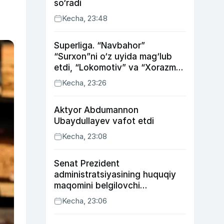
so‘radi
Kecha, 23:48
Superliga. “Navbahor”
“Surxon”ni o‘z uyida mag‘lub
etdi, “Lokomotiv” va “Xorazm”
uyda g‘alaba qozondi
Kecha, 23:26
Aktyor Abdu­mannon
Ubaydullayev vafot etdi
Kecha, 23:08
Senat Prezident
administratsiyasining huquqiy
maqomini belgilovchi
konstitutsiyaviy qonunni
Kecha, 23:06
ma’qulladi