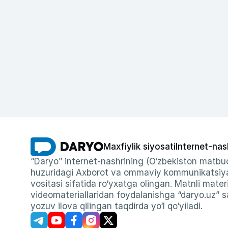
Maxfiylik siyosati
Internet-nas
“Daryo” internet-nashrining (O‘zbekiston matbuo
huzuridagi Axborot va ommaviy kommunikatsiyal
vositasi sifatida ro‘yxatga olingan. Matnli materi
videomateriallaridan foydalanishga “daryo.uz” sa
yozuv ilova qilingan taqdirda yo‘l qo‘yiladi.