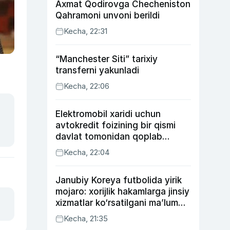
Axmat Qodirovga Checheniston
Qahramoni unvoni berildi
Kecha, 22:31
“Manchester Siti” tarixiy
transferni yakunladi
Kecha, 22:06
Elektromobil xaridi uchun
avtokredit foizining bir qismi
davlat tomonidan qoplab
berilishi mumkin
Kecha, 22:04
Janubiy Koreya futbolida yirik
mojaro: xorijlik hakamlarga jinsiy
xizmatlar ko‘rsatilgani ma’lum
qilindi
Kecha, 21:35