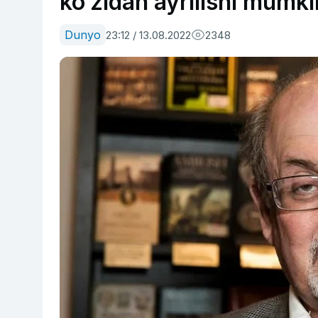
ko‘zidan ayrilishi mumki
Dunyo
23:12 / 13.08.2022
2348