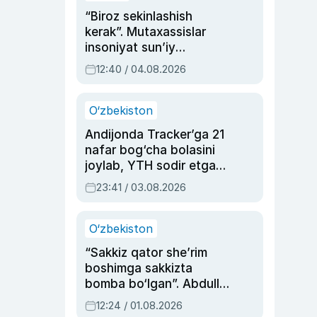
“Biroz sekinlashish
kerak”. Mutaxassislar
insoniyat sun’iy
intellektni boshqara
12:40 / 04.08.2026
olmay qolishidan xavotir
bildirdi
O‘zbekiston
Andijonda Tracker’ga 21
nafar bog‘cha bolasini
joylab, YTH sodir etgan
ayolga sud hukmi o‘qildi
23:41 / 03.08.2026
O‘zbekiston
“Sakkiz qator she’rim
boshimga sakkizta
bomba bo‘lgan”. Abdulla
Oripovni siyosiy
12:24 / 01.08.2026
ayblovlardan asrab