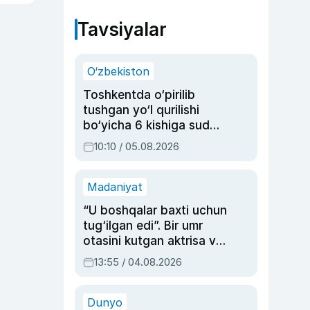
Tavsiyalar
O‘zbekiston
Toshkentda o‘pirilib
tushgan yo‘l qurilishi
bo‘yicha 6 kishiga sud
hukmi o‘qildi
10:10 / 05.08.2026
Madaniyat
“U boshqalar baxti uchun
tug‘ilgan edi”. Bir umr
otasini kutgan aktrisa va
dublyaj ustasi Rimma
13:55 / 04.08.2026
Ahmedovaning
sinovlarga to‘la hayoti
Dunyo