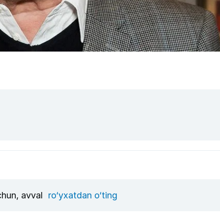
uchun, avval
ro‘yxatdan o‘ting