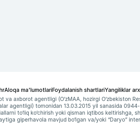
hr
Aloqa ma'lumotlari
Foydalanish shartlari
Yangiliklar arx
t va axborot agentligi (O‘zMAA, hozirgi O‘zbekiston Res
ar agentligi) tomonidan 13.03.2015 yil sanasida 0944
allarni to‘liq ko‘chirish yoki qisman iqtibos keltirishga, 
ytiga giperhavola mavjud bo‘lgan va/yoki “Daryo” intern