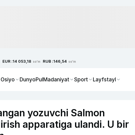
EUR :
RUB :
14 053,18
146,54
so'm
so'm
 Osiyo
Dunyo
Pul
Madaniyat
Sport
Layfstayl
langan yozuvchi Salmon
irish apparatiga ulandi. U bir