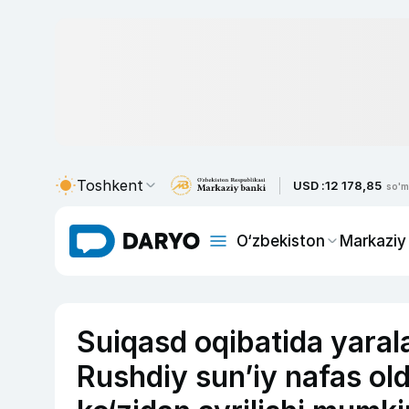
Toshkent
USD :
12 178,85
so'm
O‘zbekiston
Markaziy
Suiqasd oqibatida yara
Rushdiy sun’iy nafas old