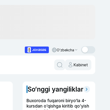
O‘zbekcha
Kabinet
So‘nggi yangiliklar
Buxoroda fuqaroni biryo‘la 4-
kursdan o’qishga kiritib qo’yish