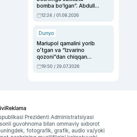
bomba bo‘lgan”. Abdulla
Oripovni siyosiy
12:24 / 01.08.2026
ayblovlardan asrab
qolgan voqea
Dunyo
Mariupol qamalini yorib
oʻtgan va “Izvarino
qozoni”dan chiqqan
qahramon — Ukraina
19:50 / 29.07.2026
armiyasi bosh
qoʻmondoni Drapatiy
haqida
ivi
Reklama
publikasi Prezidenti Administratsiyasi
-sonli guvohnoma bilan ommaviy axborot
shuningdek, fotografik, grafik, audio va/yoki