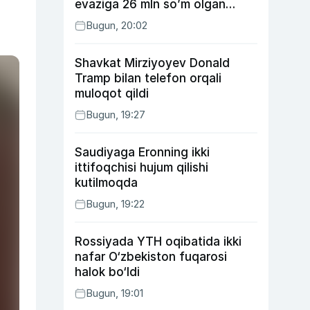
evaziga 26 mln so’m olgan
shaxs ushlandi
Bugun, 20:02
Shavkat Mirziyoyev Donald
Tramp bilan telefon orqali
muloqot qildi
Bugun, 19:27
Saudiyaga Eronning ikki
ittifoqchisi hujum qilishi
kutilmoqda
Bugun, 19:22
Rossiyada YTH oqibatida ikki
nafar O‘zbekiston fuqarosi
halok bo‘ldi
Bugun, 19:01