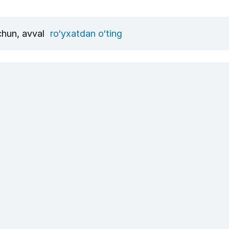
uchun, avval
ro‘yxatdan o‘ting