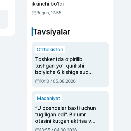
ikkinchi bo‘ldi
Bugun, 17:55
Tavsiyalar
O‘zbekiston
Toshkentda o‘pirilib
tushgan yo‘l qurilishi
bo‘yicha 6 kishiga sud
hukmi o‘qildi
10:10 / 05.08.2026
Madaniyat
“U boshqalar baxti uchun
tug‘ilgan edi”. Bir umr
otasini kutgan aktrisa va
dublyaj ustasi Rimma
13:55 / 04.08.2026