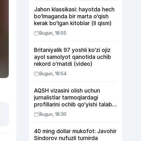
Jahon klassikasi: hayotda hech
bo‘lmaganda bir marta o‘qish
kerak bo‘lgan kitoblar (II qism)
Bugun, 18:55
Britaniyalik 97 yoshli ko‘zi ojiz
ayol samolyot qanotida uchib
rekord o‘rnatdi (video)
Bugun, 18:54
AQSH vizasini olish uchun
jurnalistlar tarmoqlardagi
profillarini ochib qo‘yishi talab
etilishi mumkin
Bugun, 18:30
40 ming dollar mukofot: Javohir
Sindorov nufuzli turnirda