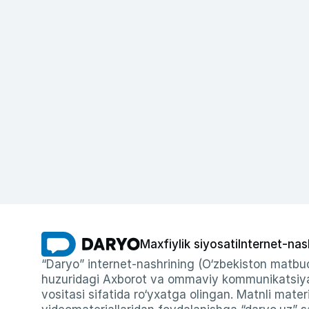
Maxfiylik siyosati
Internet-nas
“Daryo” internet-nashrining (O‘zbekiston matbuo
huzuridagi Axborot va ommaviy kommunikatsiyal
vositasi sifatida ro‘yxatga olingan. Matnli materi