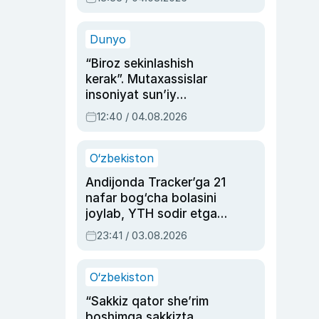
Ahmedovaning
sinovlarga to‘la hayoti
Dunyo
“Biroz sekinlashish
kerak”. Mutaxassislar
insoniyat sun’iy
intellektni boshqara
12:40 / 04.08.2026
olmay qolishidan xavotir
bildirdi
O‘zbekiston
Andijonda Tracker’ga 21
nafar bog‘cha bolasini
joylab, YTH sodir etgan
ayolga sud hukmi o‘qildi
23:41 / 03.08.2026
O‘zbekiston
“Sakkiz qator she’rim
boshimga sakkizta