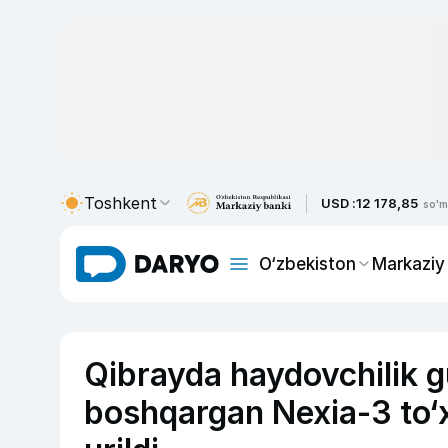
Toshkent
USD :
12 178,85
so'm
O‘zbekiston
Markaziy
Qibrayda haydovchilik g
boshqargan Nexia-3 to‘x