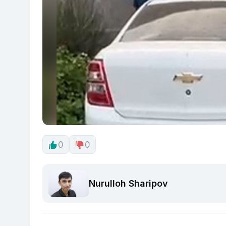
0
0
Nurulloh Sharipov