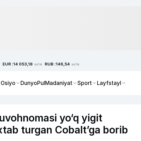
EUR :
RUB :
14 053,18
146,54
so'm
so'm
 Osiyo
Dunyo
Pul
Madaniyat
Sport
Layfstayl
uvohnomasi yo‘q yigit
tab turgan Cobalt’ga borib