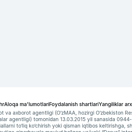
hr
Aloqa ma'lumotlari
Foydalanish shartlari
Yangiliklar arx
t va axborot agentligi (O‘zMAA, hozirgi O‘zbekiston Res
ar agentligi) tomonidan 13.03.2015 yil sanasida 0944
allarni to‘liq ko‘chirish yoki qisman iqtibos keltirishga, 