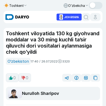
Toshkent
O‘zbekcha
Toshkent viloyatida 130 kg giyohvand
moddalar va 30 ming kuchli ta’sir
qiluvchi dori vositalari aylanmasiga
chek qo‘yildi
O‘zbekiston
17:40 / 26.07.2022
3320
0
0
Nurulloh Sharipov