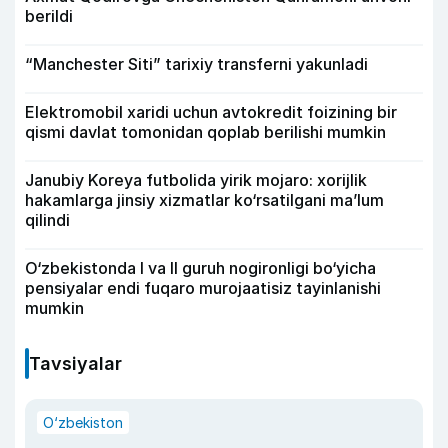
berildi
“Manchester Siti” tarixiy transferni yakunladi
Elektromobil xaridi uchun avtokredit foizining bir
qismi davlat tomonidan qoplab berilishi mumkin
Janubiy Koreya futbolida yirik mojaro: xorijlik
hakamlarga jinsiy xizmatlar ko‘rsatilgani ma’lum
qilindi
O‘zbekistonda I va II guruh nogironligi bo‘yicha
pensiyalar endi fuqaro murojaatisiz tayinlanishi
mumkin
Tavsiyalar
O‘zbekiston