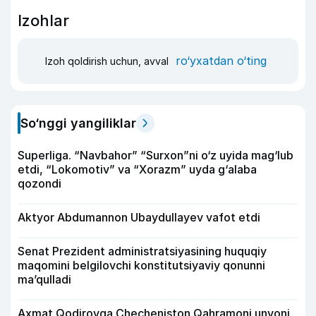
Izohlar
ro‘yxatdan o‘ting
Izoh qoldirish uchun, avval
So‘nggi yangiliklar
Superliga. “Navbahor” “Surxon”ni o‘z uyida mag‘lub
etdi, “Lokomotiv” va “Xorazm” uyda g‘alaba
qozondi
Aktyor Abdu­mannon Ubaydullayev vafot etdi
Senat Prezident administratsiyasining huquqiy
maqomini belgilovchi konstitutsiyaviy qonunni
ma’qulladi
Axmat Qodirovga Checheniston Qahramoni unvoni