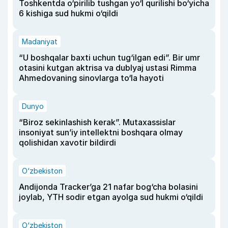
Toshkentda o‘pirilib tushgan yo‘l qurilishi bo‘yicha
6 kishiga sud hukmi o‘qildi
Madaniyat
“U boshqalar baxti uchun tug‘ilgan edi”. Bir umr
otasini kutgan aktrisa va dublyaj ustasi Rimma
Ahmedovaning sinovlarga to‘la hayoti
Dunyo
“Biroz sekinlashish kerak”. Mutaxassislar
insoniyat sun’iy intellektni boshqara olmay
qolishidan xavotir bildirdi
O‘zbekiston
Andijonda Tracker’ga 21 nafar bog‘cha bolasini
joylab, YTH sodir etgan ayolga sud hukmi o‘qildi
O‘zbekiston