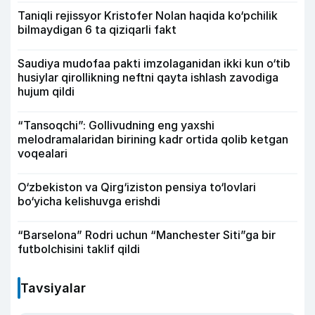
Taniqli rejissyor Kristofer Nolan haqida ko‘pchilik
bilmaydigan 6 ta qiziqarli fakt
Saudiya mudofaa pakti imzolaganidan ikki kun o‘tib
husiylar qirollikning neftni qayta ishlash zavodiga
hujum qildi
“Tansoqchi”: Gollivudning eng yaxshi
melodramalaridan birining kadr ortida qolib ketgan
voqealari
O‘zbekiston va Qirg‘iziston pensiya to‘lovlari
bo‘yicha kelishuvga erishdi
“Barselona” Rodri uchun “Manchester Siti”ga bir
futbolchisini taklif qildi
Tavsiyalar