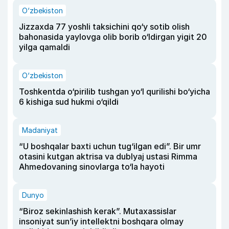
O‘zbekiston
Jizzaxda 77 yoshli taksichini qo‘y sotib olish
bahonasida yaylovga olib borib o‘ldirgan yigit 20
yilga qamaldi
O‘zbekiston
Toshkentda o‘pirilib tushgan yo‘l qurilishi bo‘yicha
6 kishiga sud hukmi o‘qildi
Madaniyat
“U boshqalar baxti uchun tug‘ilgan edi”. Bir umr
otasini kutgan aktrisa va dublyaj ustasi Rimma
Ahmedovaning sinovlarga to‘la hayoti
Dunyo
“Biroz sekinlashish kerak”. Mutaxassislar
insoniyat sun’iy intellektni boshqara olmay