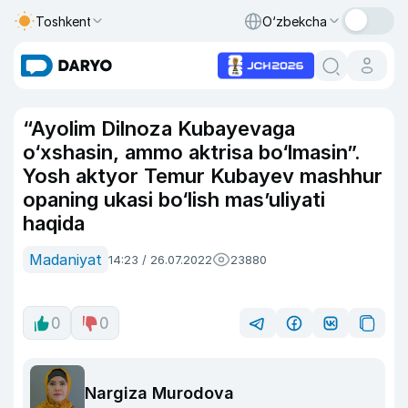
Toshkent
O‘zbekcha
“Ayolim Dilnoza Kubayevaga
o‘xshasin, ammo aktrisa bo‘lmasin”.
Yosh aktyor Temur Kubayev mashhur
opaning ukasi bo‘lish mas’uliyati
haqida
Madaniyat
14:23 / 26.07.2022
23880
0
0
Nargiza Murodova