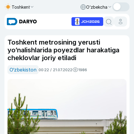
Toshkent
O‘zbekcha
Toshkent metrosining yerusti
yo‘nalishlarida poyezdlar harakatiga
cheklovlar joriy etiladi
O‘zbekiston
00:22 / 21.07.2022
1986