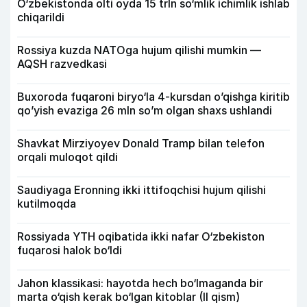
O‘zbekistonda olti oyda 15 trln so‘mlik ichimlik ishlab
chiqarildi
Rossiya kuzda NATOga hujum qilishi mumkin —
AQSH razvedkasi
Buxoroda fuqaroni biryo‘la 4-kursdan o’qishga kiritib
qo’yish evaziga 26 mln so’m olgan shaxs ushlandi
Shavkat Mirziyoyev Donald Tramp bilan telefon
orqali muloqot qildi
Saudiyaga Eronning ikki ittifoqchisi hujum qilishi
kutilmoqda
Rossiyada YTH oqibatida ikki nafar O‘zbekiston
fuqarosi halok bo‘ldi
Jahon klassikasi: hayotda hech bo‘lmaganda bir
marta o‘qish kerak bo‘lgan kitoblar (II qism)