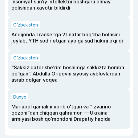
insoniyat sun’iy intellektni boshqara olmay
qolishidan xavotir bildirdi
O‘zbekiston
Andijonda Tracker’ga 21 nafar bog‘cha bolasini
joylab, YTH sodir etgan ayolga sud hukmi o‘qildi
O‘zbekiston
“Sakkiz qator she’rim boshimga sakkizta bomba
bo‘lgan”. Abdulla Oripovni siyosiy ayblovlardan
asrab qolgan voqea
Dunyo
Mariupol qamalini yorib oʻtgan va “Izvarino
qozoni”dan chiqqan qahramon — Ukraina
armiyasi bosh qoʻmondoni Drapatiy haqida