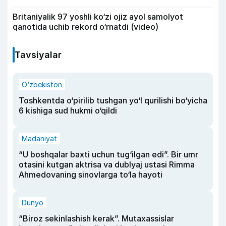
Britaniyalik 97 yoshli ko‘zi ojiz ayol samolyot
qanotida uchib rekord o‘rnatdi (video)
Tavsiyalar
O‘zbekiston
Toshkentda o‘pirilib tushgan yo‘l qurilishi bo‘yicha
6 kishiga sud hukmi o‘qildi
Madaniyat
“U boshqalar baxti uchun tug‘ilgan edi”. Bir umr
otasini kutgan aktrisa va dublyaj ustasi Rimma
Ahmedovaning sinovlarga to‘la hayoti
Dunyo
“Biroz sekinlashish kerak”. Mutaxassislar