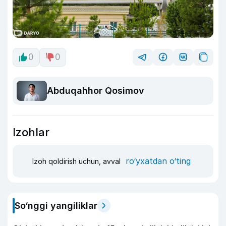
0
0
Abduqahhor Qosimov
Izohlar
ro‘yxatdan o‘ting
Izoh qoldirish uchun, avval
So‘nggi yangiliklar