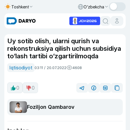
Toshkent
O‘zbekcha
Uy sotib olish, ularni qurish va
rekonstruksiya qilish uchun subsidiya
to‘lash tartibi o‘zgartirilmoqda
Iqtisodiyot
03:11 / 20.07.2022
4608
0
0
Foziljon Qambarov