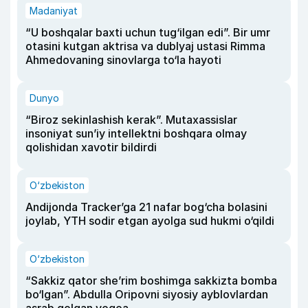
Madaniyat
“U boshqalar baxti uchun tug‘ilgan edi”. Bir umr
otasini kutgan aktrisa va dublyaj ustasi Rimma
Ahmedovaning sinovlarga to‘la hayoti
Dunyo
“Biroz sekinlashish kerak”. Mutaxassislar
insoniyat sun’iy intellektni boshqara olmay
qolishidan xavotir bildirdi
O‘zbekiston
Andijonda Tracker’ga 21 nafar bog‘cha bolasini
joylab, YTH sodir etgan ayolga sud hukmi o‘qildi
O‘zbekiston
“Sakkiz qator she’rim boshimga sakkizta bomba
bo‘lgan”. Abdulla Oripovni siyosiy ayblovlardan
asrab qolgan voqea