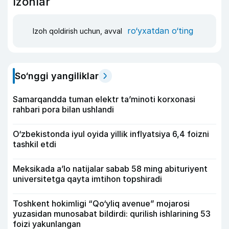
Izohlar
ro‘yxatdan o‘ting
Izoh qoldirish uchun, avval
So‘nggi yangiliklar
Samarqandda tuman elektr ta’minoti korxonasi
rahbari pora bilan ushlandi
O‘zbekistonda iyul oyida yillik inflyatsiya 6,4 foizni
tashkil etdi
Meksikada a’lo natijalar sabab 58 ming abituriyent
universitetga qayta imtihon topshiradi
Toshkent hokimligi “Qo‘yliq avenue” mojarosi
yuzasidan munosabat bildirdi: qurilish ishlarining 53
foizi yakunlangan