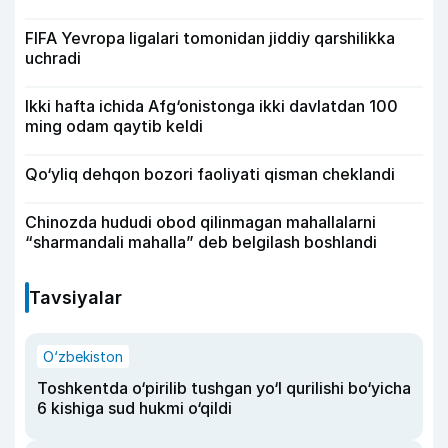
FIFA Yevropa ligalari tomonidan jiddiy qarshilikka
uchradi
Ikki hafta ichida Afg‘onistonga ikki davlatdan 100
ming odam qaytib keldi
Qo‘yliq dehqon bozori faoliyati qisman cheklandi
Chinozda hududi obod qilinmagan mahallalarni
“sharmandali mahalla” deb belgilash boshlandi
Tavsiyalar
O‘zbekiston
Toshkentda o‘pirilib tushgan yo‘l qurilishi bo‘yicha
6 kishiga sud hukmi o‘qildi