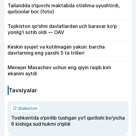
Tailandda o‘quvchi maktabda otishma uyushtirdi,
qurbonlar bor (foto)
Tojikiston qo‘shni davlatlardan uch baravar ko‘p
yonilg‘i sotib oldi — OAV
Keskin syujet va kutilmagan yakun: barcha
davrlarning eng yaxshi 5 ta trilleri
Menejer Maxachev uchun eng qiyin raqib kim
ekanini aytdi
Tavsiyalar
O‘zbekiston
Toshkentda o‘pirilib tushgan yo‘l qurilishi bo‘yicha
6 kishiga sud hukmi o‘qildi