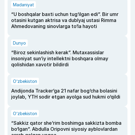
Madaniyat
“U boshqalar baxti uchun tug‘ilgan edi”. Bir umr
otasini kutgan aktrisa va dublyaj ustasi Rimma
Ahmedovaning sinovlarga to‘la hayoti
Dunyo
“Biroz sekinlashish kerak”. Mutaxassislar
insoniyat sun’iy intellektni boshqara olmay
qolishidan xavotir bildirdi
O‘zbekiston
Andijonda Tracker’ga 21 nafar bog‘cha bolasini
joylab, YTH sodir etgan ayolga sud hukmi o‘qildi
O‘zbekiston
“Sakkiz qator she’rim boshimga sakkizta bomba
bo‘lgan”. Abdulla Oripovni siyosiy ayblovlardan
asrab qolgan voqea