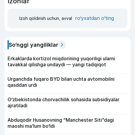
Izohlar
ro‘yxatdan o‘ting
Izoh qoldirish uchun, avval
So‘nggi yangiliklar
Erkaklarda kortizol miqdorining yuqoriligi ularni
tavakkal qilishga undaydi — yangi tadqiqot
Urganchda fuqaro BYD bilan uchta avtomobilni
qasddan urdi
O‘zbekistonda chorvachilik sohasida subsidiyalar
ajratiladi
Abduqodir Husanovning “Manchester Siti”dagi
maoshi ma’lum bo‘ldi