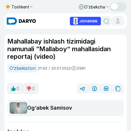
Toshkent
O‘zbekcha
Mahallabay ishlash tizimidagi
namunali “Mallaboy” mahallasidan
reportaj (video)
O‘zbekiston
21:42 / 20.07.2022
2981
0
0
Og‘abek Samisov