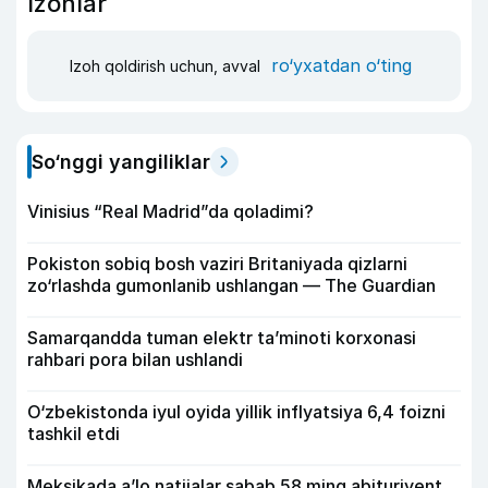
Izohlar
ro‘yxatdan o‘ting
Izoh qoldirish uchun, avval
So‘nggi yangiliklar
Vinisius “Real Madrid”da qoladimi?
Pokiston sobiq bosh vaziri Britaniyada qizlarni
zo‘rlashda gumonlanib ushlangan — The Guardian
Samarqandda tuman elektr ta’minoti korxonasi
rahbari pora bilan ushlandi
O‘zbekistonda iyul oyida yillik inflyatsiya 6,4 foizni
tashkil etdi
Meksikada a’lo natijalar sabab 58 ming abituriyent