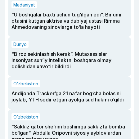
Madaniyat
“U boshqalar baxti uchun tug‘ilgan edi”. Bir umr
otasini kutgan aktrisa va dublyaj ustasi Rimma
Ahmedovaning sinovlarga to‘la hayoti
Dunyo
“Biroz sekinlashish kerak”. Mutaxassislar
insoniyat sun’iy intellektni boshqara olmay
qolishidan xavotir bildirdi
O‘zbekiston
Andijonda Tracker’ga 21 nafar bog‘cha bolasini
joylab, YTH sodir etgan ayolga sud hukmi o‘qildi
O‘zbekiston
“Sakkiz qator she’rim boshimga sakkizta bomba
bo‘lgan”. Abdulla Oripovni siyosiy ayblovlardan
asrab qolgan voqea