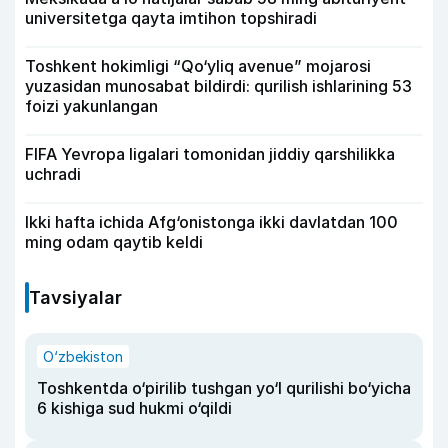
universitetga qayta imtihon topshiradi
Toshkent hokimligi “Qo‘yliq avenue” mojarosi
yuzasidan munosabat bildirdi: qurilish ishlarining 53
foizi yakunlangan
FIFA Yevropa ligalari tomonidan jiddiy qarshilikka
uchradi
Ikki hafta ichida Afg‘onistonga ikki davlatdan 100
ming odam qaytib keldi
Tavsiyalar
O‘zbekiston
Toshkentda o‘pirilib tushgan yo‘l qurilishi bo‘yicha
6 kishiga sud hukmi o‘qildi