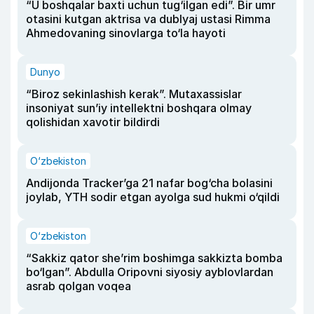
“U boshqalar baxti uchun tug‘ilgan edi”. Bir umr
otasini kutgan aktrisa va dublyaj ustasi Rimma
Ahmedovaning sinovlarga to‘la hayoti
Dunyo
“Biroz sekinlashish kerak”. Mutaxassislar
insoniyat sun’iy intellektni boshqara olmay
qolishidan xavotir bildirdi
O‘zbekiston
Andijonda Tracker’ga 21 nafar bog‘cha bolasini
joylab, YTH sodir etgan ayolga sud hukmi o‘qildi
O‘zbekiston
“Sakkiz qator she’rim boshimga sakkizta bomba
bo‘lgan”. Abdulla Oripovni siyosiy ayblovlardan
asrab qolgan voqea