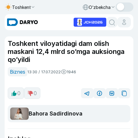
Toshkent
O‘zbekcha
Toshkent viloyatidagi dam olish
maskani 12,4 mlrd so‘mga auksionga
qo‘yildi
Biznes
13:30 / 17.07.2022
1946
0
0
Bahora Sadirdinova