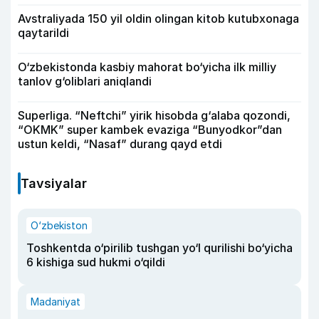
Avstraliyada 150 yil oldin olingan kitob kutubxonaga
qaytarildi
O‘zbekistonda kasbiy mahorat bo‘yicha ilk milliy
tanlov g‘oliblari aniqlandi
Superliga. “Neftchi” yirik hisobda g‘alaba qozondi,
“OKMK” super kambek evaziga “Bunyodkor”dan
ustun keldi, “Nasaf” durang qayd etdi
Tavsiyalar
O‘zbekiston
Toshkentda o‘pirilib tushgan yo‘l qurilishi bo‘yicha
6 kishiga sud hukmi o‘qildi
Madaniyat