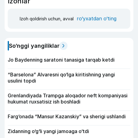
Izohlar
ro‘yxatdan o‘ting
Izoh qoldirish uchun, avval
So‘nggi yangiliklar
Jo Baydenning saratoni tanasiga tarqab ketdi
“Barselona” Alvaresni qo‘lga kiritishning yangi
usulini topdi
Grenlandiyada Trampga aloqador neft kompaniyasi
hukumat ruxsatisiz ish boshladi
Farg‘onada “Mansur Kazanskiy” va sherigi ushlandi
Zidanning o‘g‘li yangi jamoaga o‘tdi